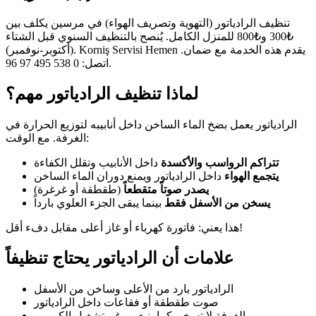
تنظيف الرادياتور (التهوية وتصريف الهواء) في مرسين يكلف بين
₺300 و₺800 للمنزل الكامل. يُنصح بالتنظيف السنوي قبل الشتاء
(أكتوبر-نوفمبر). Korniş Servisi Hemen يقدم هذه الخدمة مع ضمان.
اتصل: 0 538 495 97 96.
لماذا تنظيف الرادياتور مهم؟
الرادياتور يعمل بضخ الماء الساخن داخل أنابيبه لتوزيع الحرارة في
الغرفة. مع الوقت:
تتراكم الرواسب والأكسدة
داخل الأنابيب وتقلل الكفاءة
يتجمع الهواء
داخل الرادياتور ويمنع دوران الماء الساخن
يصدر صوتاً متقطعاً
(طقطقة أو غرغرة)
يسخن من الأسفل فقط
بينما يبقى الجزء العلوي بارداً
هذا يعني: فاتورة كهرباء أو غاز أعلى مقابل دفء أقل!
علامات أن الرادياتور يحتاج تنظيفاً
الرادياتور بارد من الأعلى وساخن من الأسفل
صوت طقطقة أو فقاعات داخل الرادياتور
الغرفة لا تسخن كما ينبغي رغم تشغيل الكومبي