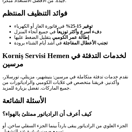
جيدة. من الأفضل الاستعداد مبكراً.
فوائد التنظيف المنتظم
توفير 15-25%
في فاتورة الغاز أو الكهرباء
دفء أسرع وأكثر توزيعاً
في جميع أنحاء المنزل
إطالة عمر الكومبي
بتقليل الضغط عليها
تجنب الأعطال المفاجئة
في أشد أيام الشتاء برودة
Korniş Servisi Hemen لخدمات التدفئة في
مرسين
نقدم خدمات تدفئة متكاملة في مرسين: ينيشهير، مزيتلي، تورسلار،
وأكدنيز. فريقنا متخصص في غلايات الكومبي والرادياتورات من
جميع الماركات. تفضل بزيارة للمزيد.
الأسئلة الشائعة
كيف أعرف أن الرادياتور ممتلئ بالهواء؟
الجزء العلوي من الرادياتور يبقى بارداً بينما الجزء السفلي ساخن. أو
تسمع صوت غرغرة عند التشغيل.