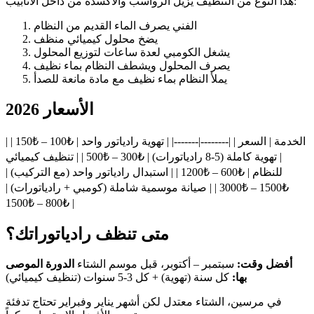
هذا النوع من التنظيف يزيل الرواسب والأكسدة من داخل الأنابيب:
الفني يصرف الماء القديم من النظام
يضخ محلول كيميائي منظف
يشغل الكومبي لعدة ساعات لتوزيع المحلول
يصرف المحلول ويشطف النظام بماء نظيف
يملأ النظام بماء نظيف مع مادة مانعة للصدأ
الأسعار 2026
| الخدمة | السعر | |--------|-------| | تهوية رادياتور واحد | ₺100 – ₺150 |
| تهوية كاملة (5-8 رادياتورات) | ₺300 – ₺500 | | تنظيف كيميائي
للنظام | ₺600 – ₺1200 | | استبدال رادياتور واحد (مع التركيب) |
₺1500 – ₺3000 | | صيانة موسمية شاملة (كومبي + رادياتورات) |
₺800 – ₺1500 |
متى تنظف رادياتوراتك؟
أفضل وقت:
سبتمبر – أكتوبر، قبل موسم الشتاء
الدورة الموصى
بها:
كل سنة (تهوية) + كل 3-5 سنوات (تنظيف كيميائي)
في مرسين، الشتاء معتدل لكن أشهر يناير وفبراير تحتاج تدفئة