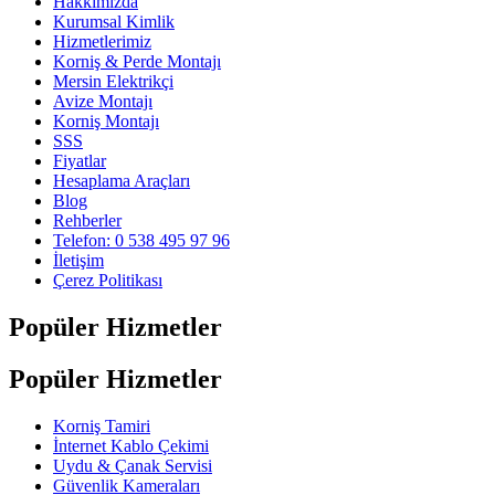
Hakkımızda
Kurumsal Kimlik
Hizmetlerimiz
Korniş & Perde Montajı
Mersin Elektrikçi
Avize Montajı
Korniş Montajı
SSS
Fiyatlar
Hesaplama Araçları
Blog
Rehberler
Telefon: 0 538 495 97 96
İletişim
Çerez Politikası
Popüler Hizmetler
Popüler Hizmetler
Korniş Tamiri
İnternet Kablo Çekimi
Uydu & Çanak Servisi
Güvenlik Kameraları