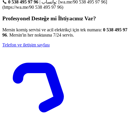
📞
0 538 495 97 96
| واتساب: [wa.me/90 538 495 97 96]
(https://wa.me/90 538 495 97 96)
Profesyonel Desteğe mi İhtiyacınız Var?
Mersin korniş servisi ve acil elektrikçi için tek numara:
0 538 495 97
96
. Mersin'in her noktasına 7/24 servis.
Telefon ve iletişim sayfası