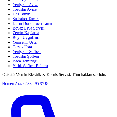
Yenişehir Avize
Toroslar Avize
Ütü Tamiri
Su Isıtıcı Tamiri
Derin Dondurucu Tamiri
Beyaz Eşya Servisi
Zemin Kaplama
Boya Uygulama
Yenişehir Usta
Tarsus Usta
Yenişehir Şofben
Toroslar Şofben
Baca Temizliği
Yıllık Şofben Bakımı
©
2026
Mersin Elektrik & Korniş Servisi. Tüm hakları saklıdır.
Hemen Ara: 0538 495 97 96