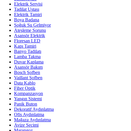
Elektrik Servisi
Tadilat Ustası
Elektrik Tamiri
Boya Badana
Soğuk Su Gelmiyor
Ateşleme Sorunu
Asansör Elektrik
Floresan LED
Kapı Tamiri
Banyo Tadilatı
Lamba Takma
Duvar Kaplama
Asansör Bakım
Bosch Şofben
Vaillant Şofben
Data Kablo
Fiber Optik
Kompanzasyon
Yangın Sistemi
Panik Buton
Dekoratif Aydınlatma
Ofis Aydınlatma
Mağaza Aydınlatma
Avize Seçimi
Marangoz