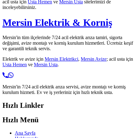
acil usta için
Usta Hemen
ve
Mersin Usta
sitelerimizi de
inceleyebilirsiniz.
Mersin Elektrik & Korniş
Mersin'in tüm ilçelerinde 7/24 acil elektrik arıza tamiri, sigorta
değişimi, avize montajı ve korniş kurulum hizmetleri. Ücretsiz keşif
ve garantili teknik servis.
Elektrik ve avize için
Mersin Elektrikçi
,
Mersin Avize
; acil usta için
Usta Hemen
ve
Mersin Usta
.
Mersin'in 7/24 acil elektrik arıza servisi, avize montajı ve korniş
kurulum hizmeti. Ev ve iş yerleriniz için hızlı teknik usta.
Hızlı Linkler
Hızlı Menü
Ana Sayfa