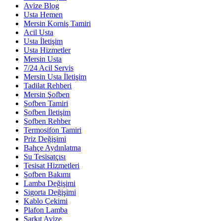
Avize Blog
Usta Hemen
Mersin Korniş Tamiri
Acil Usta
Usta İletişim
Usta Hizmetler
Mersin Usta
7/24 Acil Servis
Mersin Usta İletişim
Tadilat Rehberi
Mersin Şofben
Şofben Tamiri
Şofben İletişim
Şofben Rehber
Termosifon Tamiri
Priz Değişimi
Bahçe Aydınlatma
Su Tesisatçısı
Tesisat Hizmetleri
Şofben Bakımı
Lamba Değişimi
Sigorta Değişimi
Kablo Çekimi
Plafon Lamba
Sarkıt Avize