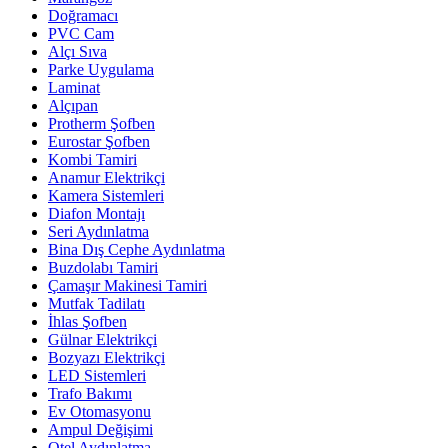
Doğramacı
PVC Cam
Alçı Sıva
Parke Uygulama
Laminat
Alçıpan
Protherm Şofben
Eurostar Şofben
Kombi Tamiri
Anamur Elektrikçi
Kamera Sistemleri
Diafon Montajı
Seri Aydınlatma
Bina Dış Cephe Aydınlatma
Buzdolabı Tamiri
Çamaşır Makinesi Tamiri
Mutfak Tadilatı
İhlas Şofben
Gülnar Elektrikçi
Bozyazı Elektrikçi
LED Sistemleri
Trafo Bakımı
Ev Otomasyonu
Ampul Değişimi
Otel Aydınlatma