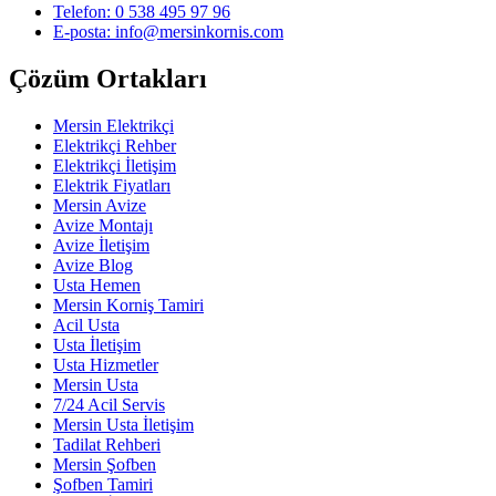
Telefon: 0 538 495 97 96
E-posta: info@mersinkornis.com
Çözüm Ortakları
Mersin Elektrikçi
Elektrikçi Rehber
Elektrikçi İletişim
Elektrik Fiyatları
Mersin Avize
Avize Montajı
Avize İletişim
Avize Blog
Usta Hemen
Mersin Korniş Tamiri
Acil Usta
Usta İletişim
Usta Hizmetler
Mersin Usta
7/24 Acil Servis
Mersin Usta İletişim
Tadilat Rehberi
Mersin Şofben
Şofben Tamiri