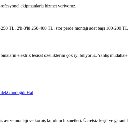
 profesyonel ekipmanlarla hizmet veriyoruz.
250 TL, 2'li-3'lü 250-400 TL; stor perde montajı adet başı 100-200 TL,
 binaların elektrik tesisat özelliklerini çok iyi biliyoruz. Yanlış müdah
ilek
Gündoğdu
Hal
mi, avize montajı ve korniş kurulum hizmetleri. Ücretsiz keşif ve garantili