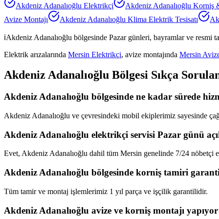
Akdeniz Adanalıoğlu
Elektrikçi
Akdeniz Adanalıoğlu
Korniş 
Avize Montajı
Akdeniz Adanalıoğlu
Klima Elektrik Tesisatı
Ak
ℹ️
Akdeniz Adanalıoğlu
bölgesinde Pazar günleri, bayramlar ve resmi ta
Elektrik arızalarında
Mersin Elektrikçi
, avize montajında
Mersin Aviz
Akdeniz Adanalıoğlu
Bölgesi Sıkça Sorula
Akdeniz Adanalıoğlu bölgesinde ne kadar sürede hizm
Akdeniz Adanalıoğlu ve çevresindeki mobil ekiplerimiz sayesinde çağr
Akdeniz Adanalıoğlu elektrikçi servisi Pazar günü aç
Evet, Akdeniz Adanalıoğlu dahil tüm Mersin genelinde 7/24 nöbetçi el
Akdeniz Adanalıoğlu bölgesinde korniş tamiri garanti
Tüm tamir ve montaj işlemlerimiz 1 yıl parça ve işçilik garantilidir.
Akdeniz Adanalıoğlu avize ve korniş montajı yapıyo