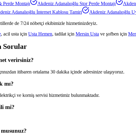
& Perde Montajı
Akdeniz Adanalıoğlu
Stor Perde Montajı
Akdeni
deniz Adanalıoğlu
İnternet Kablosu Tamiri
Akdeniz Adanalıoğlu
Uy
tillerde de 7/24 nöbetçi ekibimizle hizmetinizdeyiz.
e
, acil usta için
Usta Hemen
, tadilat için
Mersin Usta
ve şofben için
Mer
n Sorular
et verirsiniz?
ınızdan itibaren ortalama 30 dakika içinde adresinize ulaşıyoruz.
ık mı?
ektrikçi ve korniş servisi hizmetimiz bulunmaktadır.
li mi?
r musunuz?