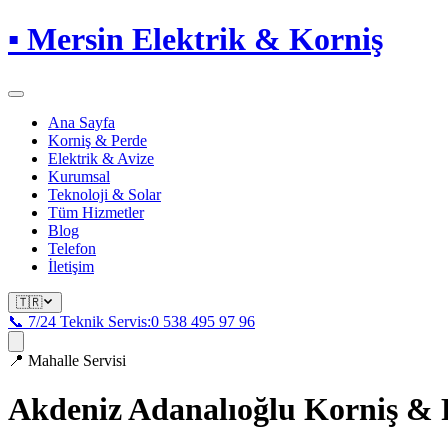
▪
Mersin Elektrik & Korniş
Ana Sayfa
Korniş & Perde
Elektrik & Avize
Kurumsal
Teknoloji & Solar
Tüm Hizmetler
Blog
Telefon
İletişim
🇹🇷
📞 7/24 Teknik Servis:
0 538 495 97 96
📍
Mahalle Servisi
Akdeniz Adanalıoğlu
Korniş & 