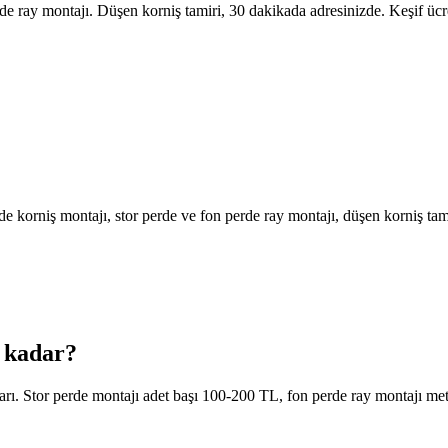
de ray montajı. Düşen korniş tamiri, 30 dakikada adresinizde. Keşif ücre
korniş montajı, stor perde ve fon perde ray montajı, düşen korniş tamir
e kadar?
varı. Stor perde montajı adet başı 100-200 TL, fon perde ray montajı m