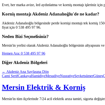
Evet, her marka avize, led aydınlatma ve korniş montajı işleriniz için
Korniş montajı Akdeniz Adanalıoğlu'de ne kadar?
Akdeniz Adanalıoğlu bölgesinde perde kornişi montajı tek korniş 150-
fiyat için 0 538 495 97 96.
Neden Bizi Seçmelisiniz?
Mersin'in yerlisi olarak
Akdeniz Adanalıoğlu
bölgesinin altyapısını ve
Hemen Ara: 0 538 495 97 96
Diğer
Akdeniz
Bölgeleri
←
Akdeniz
Ana Sayfasına Dön
Cami Şerif
Çankaya
Hamidiye
Mesudiye
Nusratiye
Şevketsümer
Güneş
Ç
Mersin Elektrik & Korniş
Mersin'in tüm ilçelerinde 7/24 acil elektrik arıza tamiri, sigorta değişi