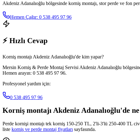
Akdeniz Adanalıoğlu
bölgesinde korniş montajı, stor perde ve fon per
Hemen Çağır: 0 538 495 97 96
⚡ Hızlı Cevap
Korniş montajı Akdeniz Adanalıoğlu'de kim yapar?
Mersin Korniş & Perde Montaj Servisi Akdeniz Adanalıoğlu bölgesinde 
Hemen arayın: 0 538 495 97 96.
Profesyonel yardım için:
0 538 495 97 96
Korniş montajı
Akdeniz Adanalıoğlu
'de n
Perde kornişi montajı tek korniş 150-250 TL, 2'li-3'lü 250-400 TL ci
liste
korniş ve perde montaj fiyatları
sayfasında.