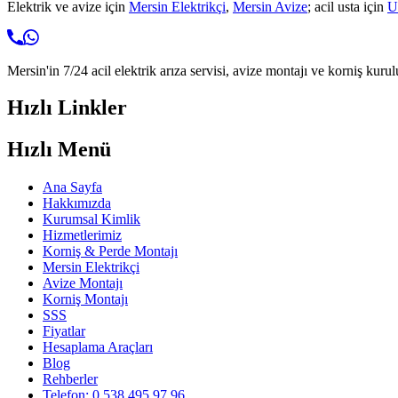
Elektrik ve avize için
Mersin Elektrikçi
,
Mersin Avize
; acil usta için
U
Mersin'in 7/24 acil elektrik arıza servisi, avize montajı ve korniş kurul
Hızlı Linkler
Hızlı Menü
Ana Sayfa
Hakkımızda
Kurumsal Kimlik
Hizmetlerimiz
Korniş & Perde Montajı
Mersin Elektrikçi
Avize Montajı
Korniş Montajı
SSS
Fiyatlar
Hesaplama Araçları
Blog
Rehberler
Telefon: 0 538 495 97 96