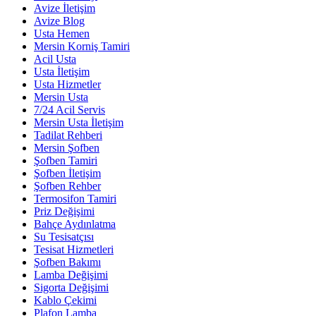
Avize İletişim
Avize Blog
Usta Hemen
Mersin Korniş Tamiri
Acil Usta
Usta İletişim
Usta Hizmetler
Mersin Usta
7/24 Acil Servis
Mersin Usta İletişim
Tadilat Rehberi
Mersin Şofben
Şofben Tamiri
Şofben İletişim
Şofben Rehber
Termosifon Tamiri
Priz Değişimi
Bahçe Aydınlatma
Su Tesisatçısı
Tesisat Hizmetleri
Şofben Bakımı
Lamba Değişimi
Sigorta Değişimi
Kablo Çekimi
Plafon Lamba