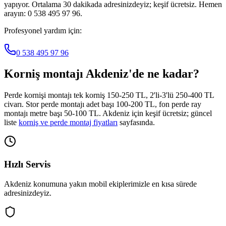
yapıyor. Ortalama 30 dakikada adresinizdeyiz; keşif ücretsiz. Hemen
arayın: 0 538 495 97 96.
Profesyonel yardım için:
0 538 495 97 96
Korniş montajı
Akdeniz
'de ne kadar?
Perde kornişi montajı tek korniş 150-250 TL, 2'li-3'lü 250-400 TL
civarı. Stor perde montajı adet başı 100-200 TL, fon perde ray
montajı metre başı 50-100 TL.
Akdeniz
için keşif ücretsiz; güncel
liste
korniş ve perde montaj fiyatları
sayfasında.
Hızlı Servis
Akdeniz
konumuna yakın mobil ekiplerimizle en kısa sürede
adresinizdeyiz.