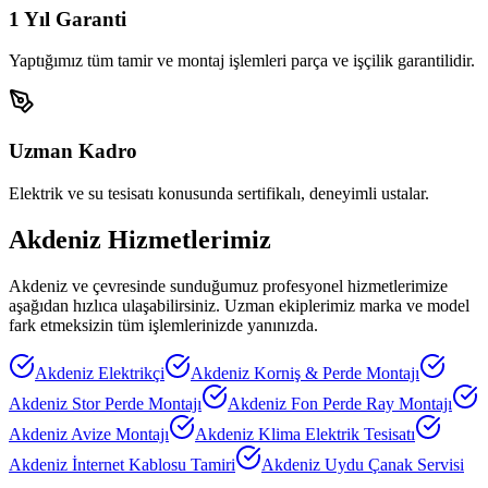
1 Yıl Garanti
Yaptığımız tüm tamir ve montaj işlemleri parça ve işçilik garantilidir.
Uzman Kadro
Elektrik ve su tesisatı konusunda sertifikalı, deneyimli ustalar.
Akdeniz
Hizmetlerimiz
Akdeniz
ve çevresinde sunduğumuz profesyonel hizmetlerimize
aşağıdan hızlıca ulaşabilirsiniz. Uzman ekiplerimiz marka ve model
fark etmeksizin tüm işlemlerinizde yanınızda.
Akdeniz
Elektrikçi
Akdeniz
Korniş & Perde Montajı
Akdeniz
Stor Perde Montajı
Akdeniz
Fon Perde Ray Montajı
Akdeniz
Avize Montajı
Akdeniz
Klima Elektrik Tesisatı
Akdeniz
İnternet Kablosu Tamiri
Akdeniz
Uydu Çanak Servisi