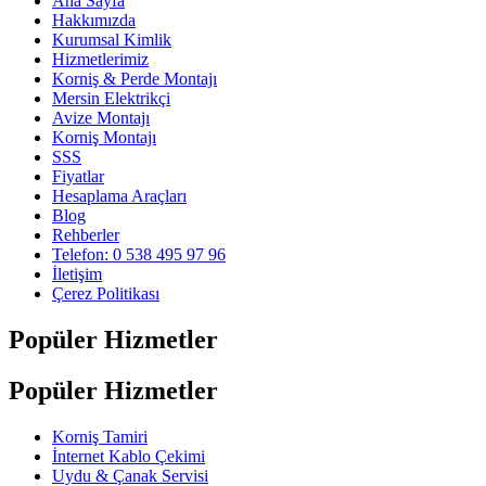
Ana Sayfa
Hakkımızda
Kurumsal Kimlik
Hizmetlerimiz
Korniş & Perde Montajı
Mersin Elektrikçi
Avize Montajı
Korniş Montajı
SSS
Fiyatlar
Hesaplama Araçları
Blog
Rehberler
Telefon: 0 538 495 97 96
İletişim
Çerez Politikası
Popüler Hizmetler
Popüler Hizmetler
Korniş Tamiri
İnternet Kablo Çekimi
Uydu & Çanak Servisi