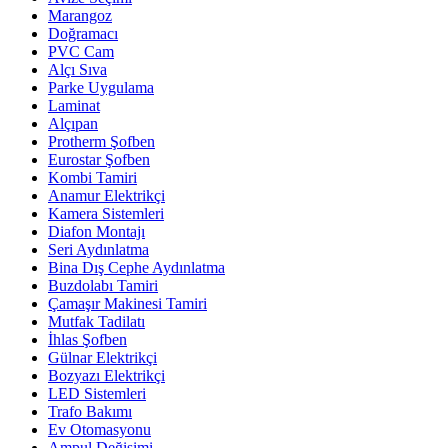
Marangoz
Doğramacı
PVC Cam
Alçı Sıva
Parke Uygulama
Laminat
Alçıpan
Protherm Şofben
Eurostar Şofben
Kombi Tamiri
Anamur Elektrikçi
Kamera Sistemleri
Diafon Montajı
Seri Aydınlatma
Bina Dış Cephe Aydınlatma
Buzdolabı Tamiri
Çamaşır Makinesi Tamiri
Mutfak Tadilatı
İhlas Şofben
Gülnar Elektrikçi
Bozyazı Elektrikçi
LED Sistemleri
Trafo Bakımı
Ev Otomasyonu
Ampul Değişimi