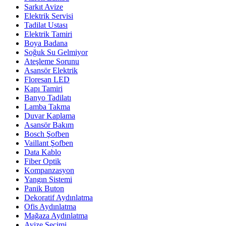
Sarkıt Avize
Elektrik Servisi
Tadilat Ustası
Elektrik Tamiri
Boya Badana
Soğuk Su Gelmiyor
Ateşleme Sorunu
Asansör Elektrik
Floresan LED
Kapı Tamiri
Banyo Tadilatı
Lamba Takma
Duvar Kaplama
Asansör Bakım
Bosch Şofben
Vaillant Şofben
Data Kablo
Fiber Optik
Kompanzasyon
Yangın Sistemi
Panik Buton
Dekoratif Aydınlatma
Ofis Aydınlatma
Mağaza Aydınlatma
Avize Seçimi