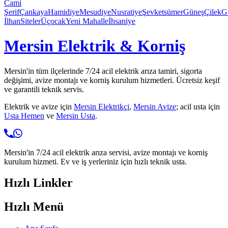
Cami
Şerif
Çankaya
Hamidiye
Mesudiye
Nusratiye
Şevketsümer
Güneş
Çilek
G
İlhan
Siteler
Üçocak
Yeni Mahalle
İhsaniye
Mersin Elektrik & Korniş
Mersin'in tüm ilçelerinde 7/24 acil elektrik arıza tamiri, sigorta
değişimi, avize montajı ve korniş kurulum hizmetleri. Ücretsiz keşif
ve garantili teknik servis.
Elektrik ve avize için
Mersin Elektrikçi
,
Mersin Avize
; acil usta için
Usta Hemen
ve
Mersin Usta
.
Mersin'in 7/24 acil elektrik arıza servisi, avize montajı ve korniş
kurulum hizmeti. Ev ve iş yerleriniz için hızlı teknik usta.
Hızlı Linkler
Hızlı Menü