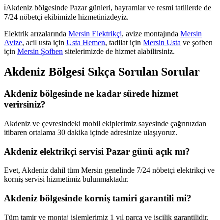
ℹ️
Akdeniz
bölgesinde Pazar günleri, bayramlar ve resmi tatillerde de
7/24 nöbetçi ekibimizle hizmetinizdeyiz.
Elektrik arızalarında
Mersin Elektrikçi
, avize montajında
Mersin
Avize
, acil usta için
Usta Hemen
, tadilat için
Mersin Usta
ve şofben
için
Mersin Şofben
sitelerimizde de hizmet alabilirsiniz.
Akdeniz
Bölgesi Sıkça Sorulan Sorular
Akdeniz bölgesinde ne kadar sürede hizmet
verirsiniz?
Akdeniz ve çevresindeki mobil ekiplerimiz sayesinde çağrınızdan
itibaren ortalama 30 dakika içinde adresinize ulaşıyoruz.
Akdeniz elektrikçi servisi Pazar günü açık mı?
Evet, Akdeniz dahil tüm Mersin genelinde 7/24 nöbetçi elektrikçi ve
korniş servisi hizmetimiz bulunmaktadır.
Akdeniz bölgesinde korniş tamiri garantili mi?
Tüm tamir ve montaj işlemlerimiz 1 yıl parça ve işçilik garantilidir.