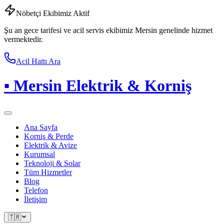
Nöbetçi Ekibimiz Aktif
Şu an gece tarifesi ve acil servis ekibimiz Mersin genelinde hizmet
vermektedir.
Acil Hattı Ara
▪
Mersin Elektrik & Korniş
Ana Sayfa
Korniş & Perde
Elektrik & Avize
Kurumsal
Teknoloji & Solar
Tüm Hizmetler
Blog
Telefon
İletişim
🇹🇷