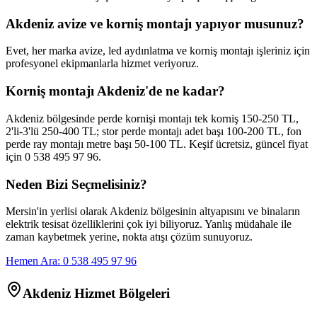
Akdeniz avize ve korniş montajı yapıyor musunuz?
Evet, her marka avize, led aydınlatma ve korniş montajı işleriniz için
profesyonel ekipmanlarla hizmet veriyoruz.
Korniş montajı Akdeniz'de ne kadar?
Akdeniz bölgesinde perde kornişi montajı tek korniş 150-250 TL,
2'li-3'lü 250-400 TL; stor perde montajı adet başı 100-200 TL, fon
perde ray montajı metre başı 50-100 TL. Keşif ücretsiz, güncel fiyat
için 0 538 495 97 96.
Neden Bizi Seçmelisiniz?
Mersin'in yerlisi olarak
Akdeniz
bölgesinin altyapısını ve binaların
elektrik tesisat özelliklerini çok iyi biliyoruz. Yanlış müdahale ile
zaman kaybetmek yerine, nokta atışı çözüm sunuyoruz.
Hemen Ara: 0 538 495 97 96
Akdeniz
Hizmet Bölgeleri