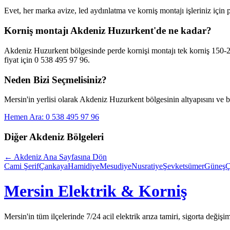
Evet, her marka avize, led aydınlatma ve korniş montajı işleriniz için
Korniş montajı Akdeniz Huzurkent'de ne kadar?
Akdeniz Huzurkent bölgesinde perde kornişi montajı tek korniş 150-25
fiyat için 0 538 495 97 96.
Neden Bizi Seçmelisiniz?
Mersin'in yerlisi olarak
Akdeniz Huzurkent
bölgesinin altyapısını ve b
Hemen Ara: 0 538 495 97 96
Diğer
Akdeniz
Bölgeleri
←
Akdeniz
Ana Sayfasına Dön
Cami Şerif
Çankaya
Hamidiye
Mesudiye
Nusratiye
Şevketsümer
Güneş
Ç
Mersin Elektrik & Korniş
Mersin'in tüm ilçelerinde 7/24 acil elektrik arıza tamiri, sigorta değişi