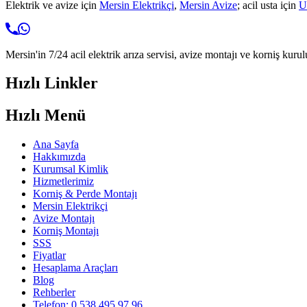
Elektrik ve avize için
Mersin Elektrikçi
,
Mersin Avize
; acil usta için
U
Mersin'in 7/24 acil elektrik arıza servisi, avize montajı ve korniş kurul
Hızlı Linkler
Hızlı Menü
Ana Sayfa
Hakkımızda
Kurumsal Kimlik
Hizmetlerimiz
Korniş & Perde Montajı
Mersin Elektrikçi
Avize Montajı
Korniş Montajı
SSS
Fiyatlar
Hesaplama Araçları
Blog
Rehberler
Telefon: 0 538 495 97 96