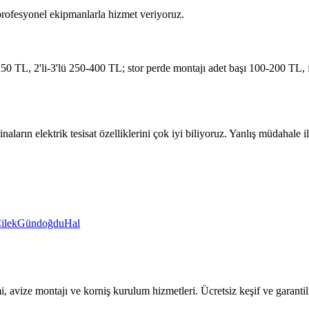
 profesyonel ekipmanlarla hizmet veriyoruz.
0 TL, 2'li-3'lü 250-400 TL; stor perde montajı adet başı 100-200 TL, f
inaların elektrik tesisat özelliklerini çok iyi biliyoruz. Yanlış müdaha
ilek
Gündoğdu
Hal
mi, avize montajı ve korniş kurulum hizmetleri. Ücretsiz keşif ve garantili