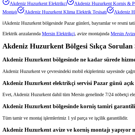
Akdeniz Huzurkent
Elektrikçi
Akdeniz Huzurkent
Korniş & P
Montajı
Akdeniz Huzurkent
Klima Elektrik Tesisatı
Akdeniz H
ℹ️
Akdeniz Huzurkent
bölgesinde Pazar günleri, bayramlar ve resmi tati
Elektrik arızalarında
Mersin Elektrikçi
, avize montajında
Mersin Aviz
Akdeniz Huzurkent
Bölgesi Sıkça Sorulan
Akdeniz Huzurkent bölgesinde ne kadar sürede hizmet
Akdeniz Huzurkent ve çevresindeki mobil ekiplerimiz sayesinde çağrın
Akdeniz Huzurkent elektrikçi servisi Pazar günü açık
Evet, Akdeniz Huzurkent dahil tüm Mersin genelinde 7/24 nöbetçi elek
Akdeniz Huzurkent bölgesinde korniş tamiri garantil
Tüm tamir ve montaj işlemlerimiz 1 yıl parça ve işçilik garantilidir.
Akdeniz Huzurkent avize ve korniş montajı yapıyor