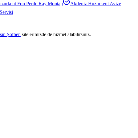
uzurkent
Fon Perde Ray Montajı
Akdeniz Huzurkent
Avize
ervisi
sin Şofben
sitelerimizde de hizmet alabilirsiniz.