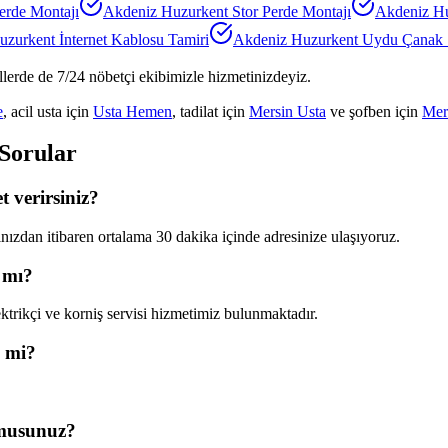
erde Montajı
Akdeniz Huzurkent
Stor Perde Montajı
Akdeniz H
uzurkent
İnternet Kablosu Tamiri
Akdeniz Huzurkent
Uydu Çanak S
llerde de 7/24 nöbetçi ekibimizle hizmetinizdeyiz.
e
, acil usta için
Usta Hemen
, tadilat için
Mersin Usta
ve şofben için
Mer
 Sorular
 verirsiniz?
ızdan itibaren ortalama 30 dakika içinde adresinize ulaşıyoruz.
 mı?
trikçi ve korniş servisi hizmetimiz bulunmaktadır.
i mi?
 musunuz?