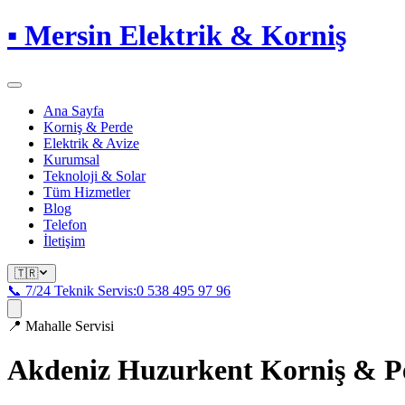
▪
Mersin Elektrik & Korniş
Ana Sayfa
Korniş & Perde
Elektrik & Avize
Kurumsal
Teknoloji & Solar
Tüm Hizmetler
Blog
Telefon
İletişim
🇹🇷
📞 7/24 Teknik Servis:
0 538 495 97 96
📍
Mahalle Servisi
Akdeniz Huzurkent
Korniş & P