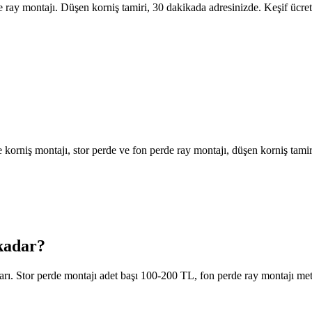
 ray montajı. Düşen korniş tamiri, 30 dakikada adresinizde. Keşif ücret
rniş montajı, stor perde ve fon perde ray montajı, düşen korniş tamiri
 kadar?
varı. Stor perde montajı adet başı 100-200 TL, fon perde ray montajı m