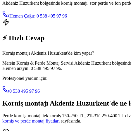
Akdeniz Huzurkent
bölgesinde korniş montajı, stor perde ve fon perde
Hemen Çağır: 0 538 495 97 96
⚡ Hızlı Cevap
Korniş montajı Akdeniz Huzurkent'de kim yapar?
Mersin Korniş & Perde Montaj Servisi Akdeniz Huzurkent bölgesinde ko
Hemen arayın: 0 538 495 97 96.
Profesyonel yardım için:
0 538 495 97 96
Korniş montajı
Akdeniz Huzurkent
'de ne
Perde kornişi montajı tek korniş 150-250 TL, 2'li-3'lü 250-400 TL ci
korniş ve perde montaj fiyatları
sayfasında.