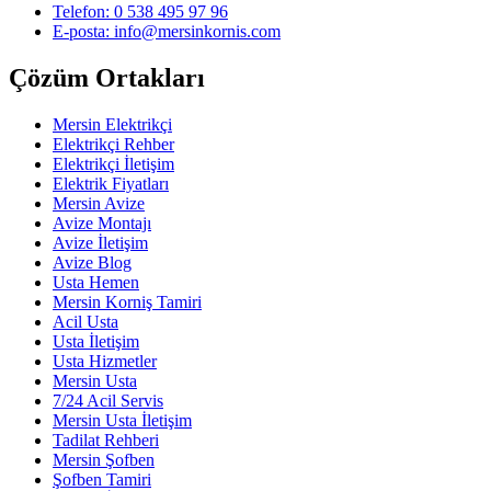
Telefon: 0 538 495 97 96
E-posta: info@mersinkornis.com
Çözüm Ortakları
Mersin Elektrikçi
Elektrikçi Rehber
Elektrikçi İletişim
Elektrik Fiyatları
Mersin Avize
Avize Montajı
Avize İletişim
Avize Blog
Usta Hemen
Mersin Korniş Tamiri
Acil Usta
Usta İletişim
Usta Hizmetler
Mersin Usta
7/24 Acil Servis
Mersin Usta İletişim
Tadilat Rehberi
Mersin Şofben
Şofben Tamiri