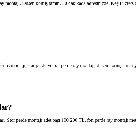
ay montajı. Düşen korniş tamiri, 30 dakikada adresinizde. Keşif ücretsi
niş montajı, stor perde ve fon perde ray montajı, düşen korniş tamiri 
dar?
varı. Stor perde montajı adet başı 100-200 TL, fon perde ray montajı m