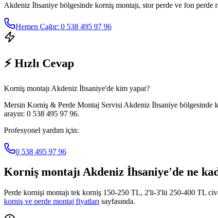
Akdeniz İhsaniye
bölgesinde korniş montajı, stor perde ve fon perde r
Hemen Çağır: 0 538 495 97 96
⚡ Hızlı Cevap
Korniş montajı Akdeniz İhsaniye'de kim yapar?
Mersin Korniş & Perde Montaj Servisi Akdeniz İhsaniye bölgesinde kor
arayın: 0 538 495 97 96.
Profesyonel yardım için:
0 538 495 97 96
Korniş montajı
Akdeniz İhsaniye
'de ne ka
Perde kornişi montajı tek korniş 150-250 TL, 2'li-3'lü 250-400 TL ci
korniş ve perde montaj fiyatları
sayfasında.