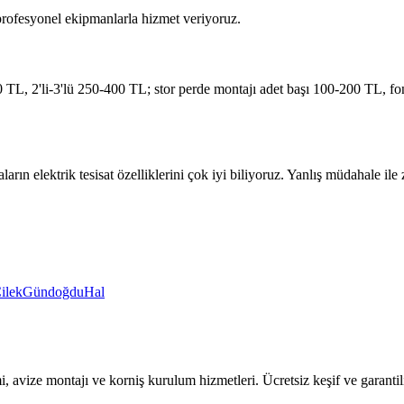
 profesyonel ekipmanlarla hizmet veriyoruz.
TL, 2'li-3'lü 250-400 TL; stor perde montajı adet başı 100-200 TL, fon
aların elektrik tesisat özelliklerini çok iyi biliyoruz. Yanlış müdahale
ilek
Gündoğdu
Hal
mi, avize montajı ve korniş kurulum hizmetleri. Ücretsiz keşif ve garantili