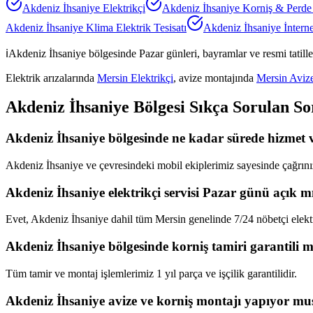
Akdeniz İhsaniye
Elektrikçi
Akdeniz İhsaniye
Korniş & Perde
Akdeniz İhsaniye
Klima Elektrik Tesisatı
Akdeniz İhsaniye
İntern
ℹ️
Akdeniz İhsaniye
bölgesinde Pazar günleri, bayramlar ve resmi tatill
Elektrik arızalarında
Mersin Elektrikçi
, avize montajında
Mersin Aviz
Akdeniz İhsaniye
Bölgesi Sıkça Sorulan So
Akdeniz İhsaniye bölgesinde ne kadar sürede hizmet v
Akdeniz İhsaniye ve çevresindeki mobil ekiplerimiz sayesinde çağrınız
Akdeniz İhsaniye elektrikçi servisi Pazar günü açık m
Evet, Akdeniz İhsaniye dahil tüm Mersin genelinde 7/24 nöbetçi elektr
Akdeniz İhsaniye bölgesinde korniş tamiri garantili m
Tüm tamir ve montaj işlemlerimiz 1 yıl parça ve işçilik garantilidir.
Akdeniz İhsaniye avize ve korniş montajı yapıyor m