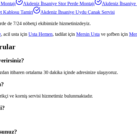
 Montajı
Akdeniz İhsaniye
Stor Perde Montajı
Akdeniz İhsaniye
et Kablosu Tamiri
Akdeniz İhsaniye
Uydu Çanak Servisi
erde de 7/24 nöbetçi ekibimizle hizmetinizdeyiz.
e
, acil usta için
Usta Hemen
, tadilat için
Mersin Usta
ve şofben için
Mer
rular
erirsiniz?
dan itibaren ortalama 30 dakika içinde adresinize ulaşıyoruz.
ı?
ikçi ve korniş servisi hizmetimiz bulunmaktadır.
i?
usunuz?