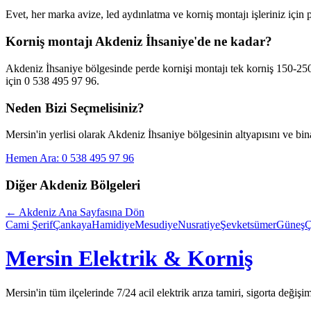
Evet, her marka avize, led aydınlatma ve korniş montajı işleriniz için
Korniş montajı Akdeniz İhsaniye'de ne kadar?
Akdeniz İhsaniye bölgesinde perde kornişi montajı tek korniş 150-250 
için 0 538 495 97 96.
Neden Bizi Seçmelisiniz?
Mersin'in yerlisi olarak
Akdeniz İhsaniye
bölgesinin altyapısını ve bin
Hemen Ara: 0 538 495 97 96
Diğer
Akdeniz
Bölgeleri
←
Akdeniz
Ana Sayfasına Dön
Cami Şerif
Çankaya
Hamidiye
Mesudiye
Nusratiye
Şevketsümer
Güneş
Ç
Mersin Elektrik & Korniş
Mersin'in tüm ilçelerinde 7/24 acil elektrik arıza tamiri, sigorta değişi