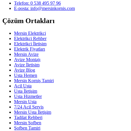
Telefon: 0 538 495 97 96
E-posta: info@mersinkornis.com
Çözüm Ortakları
Mersin Elektrikçi
Elektrikçi Rehber
Elektrikçi İletişim
Elektrik Fiyatları
Mersin Avize
Avize Montajı
Avize İletişim
Avize Blog
Usta Hemen
Mersin Korniş Tamiri
Acil Usta
Usta İletişim
Usta Hizmetler
Mersin Usta
7/24 Acil Servis
Mersin Usta İletişim
Tadilat Rehberi
Mersin Şofben
Şofben Tamiri