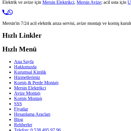
Elektrik ve avize için
Mersin Elektrikçi
,
Mersin Avize
; acil usta için
U
Mersin'in 7/24 acil elektrik arıza servisi, avize montajı ve korniş kurul
Hızlı Linkler
Hızlı Menü
Ana Sayfa
Hakkımızda
Kurumsal Kimlik
Hizmetlerimiz
Korniş & Perde Montajı
Mersin Elektrikçi
Avize Montajı
Korniş Montajı
SSS
Fiyatlar
Hesaplama Araçları
Blog
Rehberler
Telefon: 0 538 495 97 96