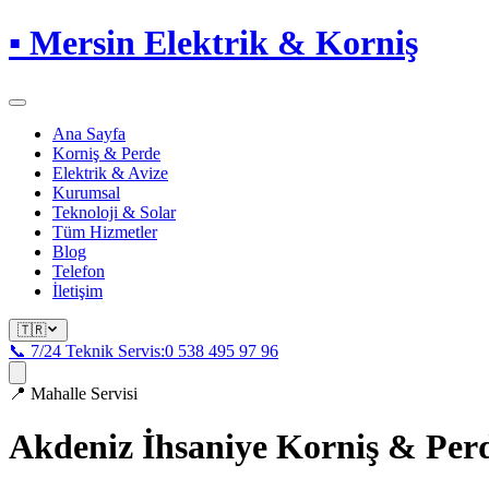
▪
Mersin Elektrik & Korniş
Ana Sayfa
Korniş & Perde
Elektrik & Avize
Kurumsal
Teknoloji & Solar
Tüm Hizmetler
Blog
Telefon
İletişim
🇹🇷
📞 7/24 Teknik Servis:
0 538 495 97 96
📍
Mahalle Servisi
Akdeniz İhsaniye
Korniş & Per