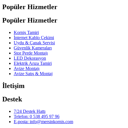
Popüler Hizmetler
Popüler Hizmetler
Korniş Tamiri
İnternet Kablo Çekimi
Uydu & Çanak Servisi
Güvenlik Kameraları
Stor Perde Montajı
LED Dekorasyon
Elektrik Arıza Tamiri
Avize Montajı
Avize Satış & Montaj
İletişim
Destek
7/24 Destek Hattı
Telefon: 0 538 495 97 96
E-posta: info@mersinkornis.com