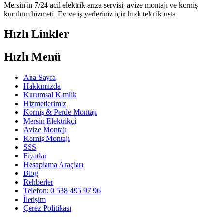
Mersin'in 7/24 acil elektrik arıza servisi, avize montajı ve korniş
kurulum hizmeti. Ev ve iş yerleriniz için hızlı teknik usta.
Hızlı Linkler
Hızlı Menü
Ana Sayfa
Hakkımızda
Kurumsal Kimlik
Hizmetlerimiz
Korniş & Perde Montajı
Mersin Elektrikçi
Avize Montajı
Korniş Montajı
SSS
Fiyatlar
Hesaplama Araçları
Blog
Rehberler
Telefon: 0 538 495 97 96
İletişim
Çerez Politikası