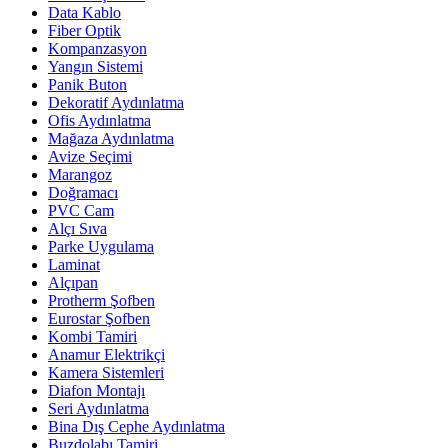
Data Kablo
Fiber Optik
Kompanzasyon
Yangın Sistemi
Panik Buton
Dekoratif Aydınlatma
Ofis Aydınlatma
Mağaza Aydınlatma
Avize Seçimi
Marangoz
Doğramacı
PVC Cam
Alçı Sıva
Parke Uygulama
Laminat
Alçıpan
Protherm Şofben
Eurostar Şofben
Kombi Tamiri
Anamur Elektrikçi
Kamera Sistemleri
Diafon Montajı
Seri Aydınlatma
Bina Dış Cephe Aydınlatma
Buzdolabı Tamiri