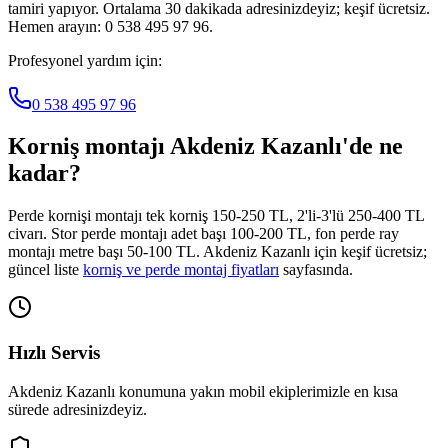
tamiri yapıyor. Ortalama 30 dakikada adresinizdeyiz; keşif ücretsiz.
Hemen arayın: 0 538 495 97 96.
Profesyonel yardım için:
0 538 495 97 96
Korniş montajı
Akdeniz Kazanlı
'de ne
kadar?
Perde kornişi montajı tek korniş 150-250 TL, 2'li-3'lü 250-400 TL
civarı. Stor perde montajı adet başı 100-200 TL, fon perde ray
montajı metre başı 50-100 TL.
Akdeniz Kazanlı
için keşif ücretsiz;
güncel liste
korniş ve perde montaj fiyatları
sayfasında.
Hızlı Servis
Akdeniz Kazanlı
konumuna yakın mobil ekiplerimizle en kısa
sürede adresinizdeyiz.