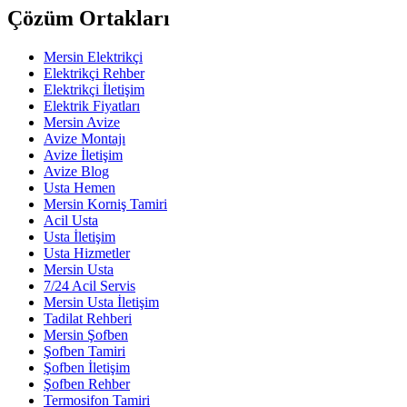
Çözüm Ortakları
Mersin Elektrikçi
Elektrikçi Rehber
Elektrikçi İletişim
Elektrik Fiyatları
Mersin Avize
Avize Montajı
Avize İletişim
Avize Blog
Usta Hemen
Mersin Korniş Tamiri
Acil Usta
Usta İletişim
Usta Hizmetler
Mersin Usta
7/24 Acil Servis
Mersin Usta İletişim
Tadilat Rehberi
Mersin Şofben
Şofben Tamiri
Şofben İletişim
Şofben Rehber
Termosifon Tamiri