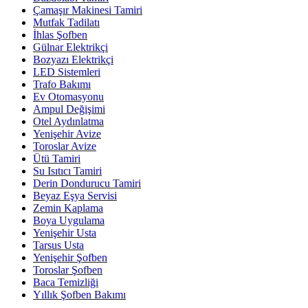
Çamaşır Makinesi Tamiri
Mutfak Tadilatı
İhlas Şofben
Gülnar Elektrikçi
Bozyazı Elektrikçi
LED Sistemleri
Trafo Bakımı
Ev Otomasyonu
Ampul Değişimi
Otel Aydınlatma
Yenişehir Avize
Toroslar Avize
Ütü Tamiri
Su Isıtıcı Tamiri
Derin Dondurucu Tamiri
Beyaz Eşya Servisi
Zemin Kaplama
Boya Uygulama
Yenişehir Usta
Tarsus Usta
Yenişehir Şofben
Toroslar Şofben
Baca Temizliği
Yıllık Şofben Bakımı