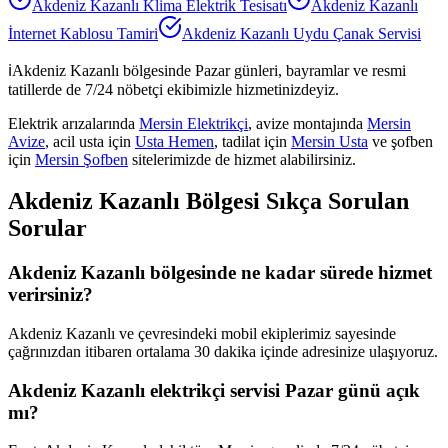
Akdeniz Kazanlı
Klima Elektrik Tesisatı
Akdeniz Kazanlı
İnternet Kablosu Tamiri
Akdeniz Kazanlı
Uydu Çanak Servisi
ℹ️
Akdeniz Kazanlı
bölgesinde Pazar günleri, bayramlar ve resmi
tatillerde de 7/24 nöbetçi ekibimizle hizmetinizdeyiz.
Elektrik arızalarında
Mersin Elektrikçi
, avize montajında
Mersin
Avize
, acil usta için
Usta Hemen
, tadilat için
Mersin Usta
ve şofben
için
Mersin Şofben
sitelerimizde de hizmet alabilirsiniz.
Akdeniz Kazanlı
Bölgesi Sıkça Sorulan
Sorular
Akdeniz Kazanlı bölgesinde ne kadar sürede hizmet
verirsiniz?
Akdeniz Kazanlı ve çevresindeki mobil ekiplerimiz sayesinde
çağrınızdan itibaren ortalama 30 dakika içinde adresinize ulaşıyoruz.
Akdeniz Kazanlı elektrikçi servisi Pazar günü açık
mı?