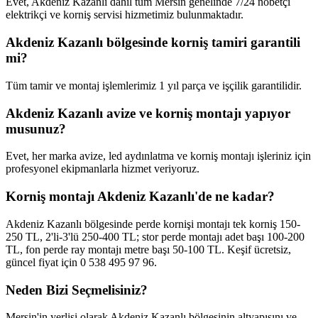
Evet, Akdeniz Kazanlı dahil tüm Mersin genelinde 7/24 nöbetçi
elektrikçi ve korniş servisi hizmetimiz bulunmaktadır.
Akdeniz Kazanlı bölgesinde korniş tamiri garantili
mi?
Tüm tamir ve montaj işlemlerimiz 1 yıl parça ve işçilik garantilidir.
Akdeniz Kazanlı avize ve korniş montajı yapıyor
musunuz?
Evet, her marka avize, led aydınlatma ve korniş montajı işleriniz için
profesyonel ekipmanlarla hizmet veriyoruz.
Korniş montajı Akdeniz Kazanlı'de ne kadar?
Akdeniz Kazanlı bölgesinde perde kornişi montajı tek korniş 150-
250 TL, 2'li-3'lü 250-400 TL; stor perde montajı adet başı 100-200
TL, fon perde ray montajı metre başı 50-100 TL. Keşif ücretsiz,
güncel fiyat için 0 538 495 97 96.
Neden Bizi Seçmelisiniz?
Mersin'in yerlisi olarak
Akdeniz Kazanlı
bölgesinin altyapısını ve