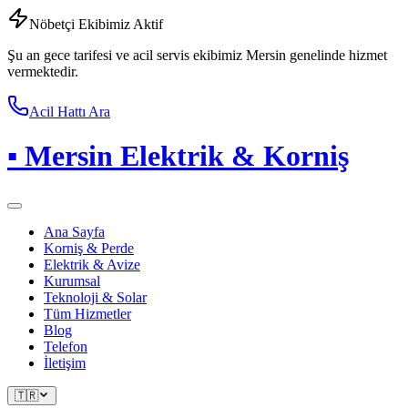
Nöbetçi Ekibimiz Aktif
Şu an gece tarifesi ve acil servis ekibimiz Mersin genelinde hizmet
vermektedir.
Acil Hattı Ara
▪
Mersin Elektrik & Korniş
Ana Sayfa
Korniş & Perde
Elektrik & Avize
Kurumsal
Teknoloji & Solar
Tüm Hizmetler
Blog
Telefon
İletişim
🇹🇷