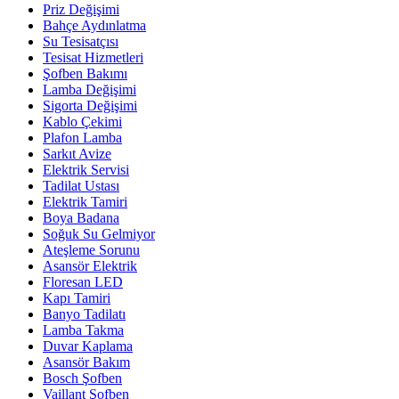
Priz Değişimi
Bahçe Aydınlatma
Su Tesisatçısı
Tesisat Hizmetleri
Şofben Bakımı
Lamba Değişimi
Sigorta Değişimi
Kablo Çekimi
Plafon Lamba
Sarkıt Avize
Elektrik Servisi
Tadilat Ustası
Elektrik Tamiri
Boya Badana
Soğuk Su Gelmiyor
Ateşleme Sorunu
Asansör Elektrik
Floresan LED
Kapı Tamiri
Banyo Tadilatı
Lamba Takma
Duvar Kaplama
Asansör Bakım
Bosch Şofben
Vaillant Şofben