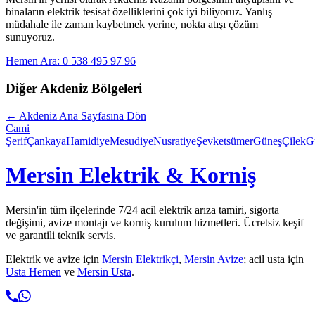
binaların elektrik tesisat özelliklerini çok iyi biliyoruz. Yanlış
müdahale ile zaman kaybetmek yerine, nokta atışı çözüm
sunuyoruz.
Hemen Ara: 0 538 495 97 96
Diğer
Akdeniz
Bölgeleri
←
Akdeniz
Ana Sayfasına Dön
Cami
Şerif
Çankaya
Hamidiye
Mesudiye
Nusratiye
Şevketsümer
Güneş
Çilek
G
Mersin Elektrik & Korniş
Mersin'in tüm ilçelerinde 7/24 acil elektrik arıza tamiri, sigorta
değişimi, avize montajı ve korniş kurulum hizmetleri. Ücretsiz keşif
ve garantili teknik servis.
Elektrik ve avize için
Mersin Elektrikçi
,
Mersin Avize
; acil usta için
Usta Hemen
ve
Mersin Usta
.