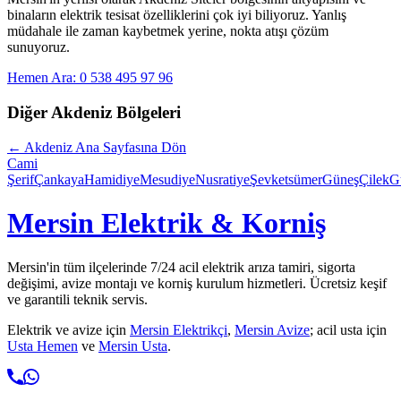
binaların elektrik tesisat özelliklerini çok iyi biliyoruz. Yanlış
müdahale ile zaman kaybetmek yerine, nokta atışı çözüm
sunuyoruz.
Hemen Ara: 0 538 495 97 96
Diğer
Akdeniz
Bölgeleri
←
Akdeniz
Ana Sayfasına Dön
Cami
Şerif
Çankaya
Hamidiye
Mesudiye
Nusratiye
Şevketsümer
Güneş
Çilek
G
Mersin Elektrik & Korniş
Mersin'in tüm ilçelerinde 7/24 acil elektrik arıza tamiri, sigorta
değişimi, avize montajı ve korniş kurulum hizmetleri. Ücretsiz keşif
ve garantili teknik servis.
Elektrik ve avize için
Mersin Elektrikçi
,
Mersin Avize
; acil usta için
Usta Hemen
ve
Mersin Usta
.