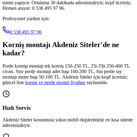
tamiri yapıyor. Ortalama 30 dakikada adresinizdeyiz; keşif ücretsiz.
Hemen arayın: 0 538 495 97 96.
Profesyonel yardım için:
0 538 495 97 96
Korniş montajı
Akdeniz Siteler
'de ne
kadar?
Perde kornişi montajı tek korniş 150-250 TL, 2'li-3'lü 250-400 TL
civarı. Stor perde montajı adet başı 100-200 TL, fon perde ray
montajı metre başı 50-100 TL.
Akdeniz Siteler
için keşif ücretsiz;
güncel liste
korniş ve perde montaj fiyatları
sayfasında.
Hızlı Servis
Akdeniz Siteler
konumuna yakın mobil ekiplerimizle en kısa sürede
adresinizdeyiz.