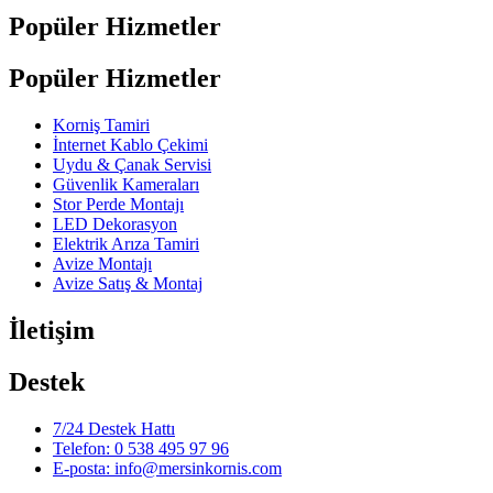
Popüler Hizmetler
Popüler Hizmetler
Korniş Tamiri
İnternet Kablo Çekimi
Uydu & Çanak Servisi
Güvenlik Kameraları
Stor Perde Montajı
LED Dekorasyon
Elektrik Arıza Tamiri
Avize Montajı
Avize Satış & Montaj
İletişim
Destek
7/24 Destek Hattı
Telefon: 0 538 495 97 96
E-posta: info@mersinkornis.com