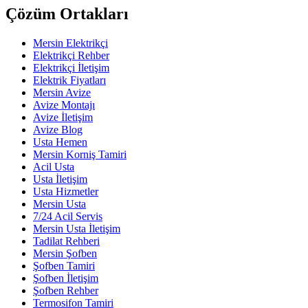
Çözüm Ortakları
Mersin Elektrikçi
Elektrikçi Rehber
Elektrikçi İletişim
Elektrik Fiyatları
Mersin Avize
Avize Montajı
Avize İletişim
Avize Blog
Usta Hemen
Mersin Korniş Tamiri
Acil Usta
Usta İletişim
Usta Hizmetler
Mersin Usta
7/24 Acil Servis
Mersin Usta İletişim
Tadilat Rehberi
Mersin Şofben
Şofben Tamiri
Şofben İletişim
Şofben Rehber
Termosifon Tamiri