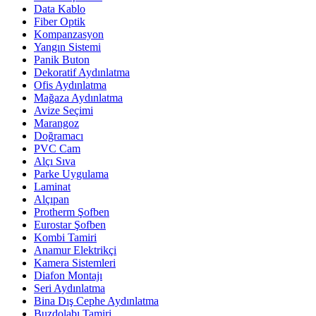
Data Kablo
Fiber Optik
Kompanzasyon
Yangın Sistemi
Panik Buton
Dekoratif Aydınlatma
Ofis Aydınlatma
Mağaza Aydınlatma
Avize Seçimi
Marangoz
Doğramacı
PVC Cam
Alçı Sıva
Parke Uygulama
Laminat
Alçıpan
Protherm Şofben
Eurostar Şofben
Kombi Tamiri
Anamur Elektrikçi
Kamera Sistemleri
Diafon Montajı
Seri Aydınlatma
Bina Dış Cephe Aydınlatma
Buzdolabı Tamiri