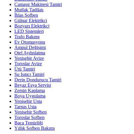
Çamaşır Makinesi Tamiri
Mutfak Tadilatı
İhlas Şofben
Gülnar Elektrikçi
Bozyazı Elektrikçi
LED Sistemleri
Trafo Bakımı
Ev Otomasyonu
Ampul Değişimi
Otel Aydınlatma
Yenişehir Avize
Toroslar Avize
Ütü Tamiri
Su Isıtıcı Tamiri
Derin Dondurucu Tamiri
Beyaz Eşya Servisi
Zemin Kaplama
Boya Uygulama
Yenişehir Usta
Tarsus Usta
Yenişehir Şofben
Toroslar Şofben
Baca Temizliği
Yıllık Şofben Bakımı