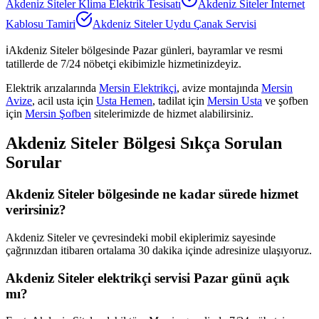
Akdeniz Siteler
Klima Elektrik Tesisatı
Akdeniz Siteler
İnternet
Kablosu Tamiri
Akdeniz Siteler
Uydu Çanak Servisi
ℹ️
Akdeniz Siteler
bölgesinde Pazar günleri, bayramlar ve resmi
tatillerde de 7/24 nöbetçi ekibimizle hizmetinizdeyiz.
Elektrik arızalarında
Mersin Elektrikçi
, avize montajında
Mersin
Avize
, acil usta için
Usta Hemen
, tadilat için
Mersin Usta
ve şofben
için
Mersin Şofben
sitelerimizde de hizmet alabilirsiniz.
Akdeniz Siteler
Bölgesi Sıkça Sorulan
Sorular
Akdeniz Siteler bölgesinde ne kadar sürede hizmet
verirsiniz?
Akdeniz Siteler ve çevresindeki mobil ekiplerimiz sayesinde
çağrınızdan itibaren ortalama 30 dakika içinde adresinize ulaşıyoruz.
Akdeniz Siteler elektrikçi servisi Pazar günü açık
mı?