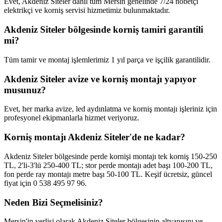
Evet, Akdeniz Siteler dahil tüm Mersin genelinde 7/24 nöbetçi
elektrikçi ve korniş servisi hizmetimiz bulunmaktadır.
Akdeniz Siteler bölgesinde korniş tamiri garantili
mi?
Tüm tamir ve montaj işlemlerimiz 1 yıl parça ve işçilik garantilidir.
Akdeniz Siteler avize ve korniş montajı yapıyor
musunuz?
Evet, her marka avize, led aydınlatma ve korniş montajı işleriniz için
profesyonel ekipmanlarla hizmet veriyoruz.
Korniş montajı Akdeniz Siteler'de ne kadar?
Akdeniz Siteler bölgesinde perde kornişi montajı tek korniş 150-250
TL, 2'li-3'lü 250-400 TL; stor perde montajı adet başı 100-200 TL,
fon perde ray montajı metre başı 50-100 TL. Keşif ücretsiz, güncel
fiyat için 0 538 495 97 96.
Neden Bizi Seçmelisiniz?
Mersin'in yerlisi olarak
Akdeniz Siteler
bölgesinin altyapısını ve