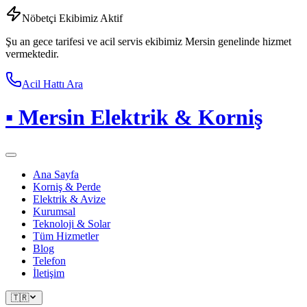
Nöbetçi Ekibimiz Aktif
Şu an gece tarifesi ve acil servis ekibimiz Mersin genelinde hizmet
vermektedir.
Acil Hattı Ara
▪
Mersin Elektrik & Korniş
Ana Sayfa
Korniş & Perde
Elektrik & Avize
Kurumsal
Teknoloji & Solar
Tüm Hizmetler
Blog
Telefon
İletişim
🇹🇷