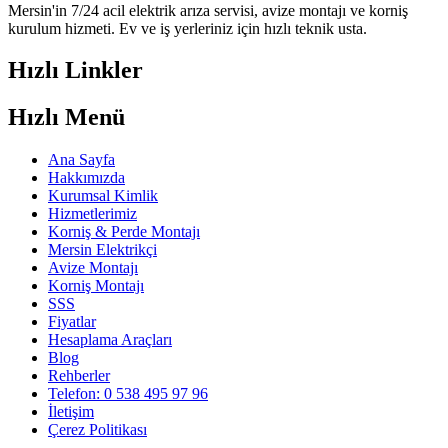
Mersin'in 7/24 acil elektrik arıza servisi, avize montajı ve korniş
kurulum hizmeti. Ev ve iş yerleriniz için hızlı teknik usta.
Hızlı Linkler
Hızlı Menü
Ana Sayfa
Hakkımızda
Kurumsal Kimlik
Hizmetlerimiz
Korniş & Perde Montajı
Mersin Elektrikçi
Avize Montajı
Korniş Montajı
SSS
Fiyatlar
Hesaplama Araçları
Blog
Rehberler
Telefon: 0 538 495 97 96
İletişim
Çerez Politikası