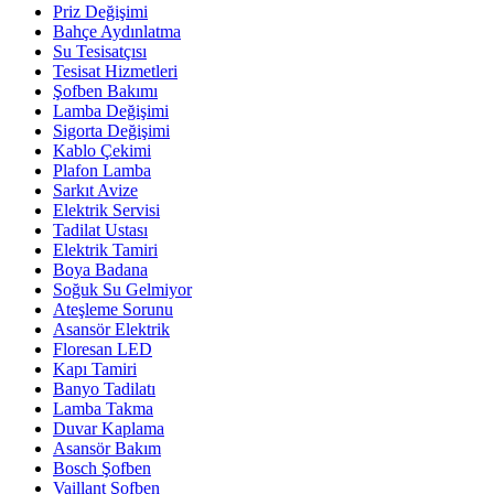
Priz Değişimi
Bahçe Aydınlatma
Su Tesisatçısı
Tesisat Hizmetleri
Şofben Bakımı
Lamba Değişimi
Sigorta Değişimi
Kablo Çekimi
Plafon Lamba
Sarkıt Avize
Elektrik Servisi
Tadilat Ustası
Elektrik Tamiri
Boya Badana
Soğuk Su Gelmiyor
Ateşleme Sorunu
Asansör Elektrik
Floresan LED
Kapı Tamiri
Banyo Tadilatı
Lamba Takma
Duvar Kaplama
Asansör Bakım
Bosch Şofben
Vaillant Şofben