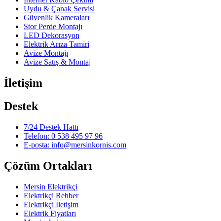
Uydu & Çanak Servisi
Güvenlik Kameraları
Stor Perde Montajı
LED Dekorasyon
Elektrik Arıza Tamiri
Avize Montajı
Avize Satış & Montaj
İletişim
Destek
7/24 Destek Hattı
Telefon: 0 538 495 97 96
E-posta: info@mersinkornis.com
Çözüm Ortakları
Mersin Elektrikçi
Elektrikçi Rehber
Elektrikçi İletişim
Elektrik Fiyatları