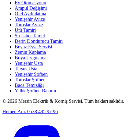
Ev Otomasyonu
Ampul Değişimi
Otel Aydınlatma
Yenişehir Avize
Toroslar Avize
Ütü Tamiri
Su Isıtıcı Tamiri
Derin Dondurucu Tamiri
Beyaz Eşya Servisi
Zemin Kaplama
Boya Uygulama
Yenişehir Usta
Tarsus Usta
Yenişehir Şofben
Toroslar Şofben
Baca Temizliği
Yıllık Şofben Bakımı
©
2026
Mersin Elektrik & Korniş Servisi. Tüm hakları saklıdır.
Hemen Ara: 0538 495 97 96