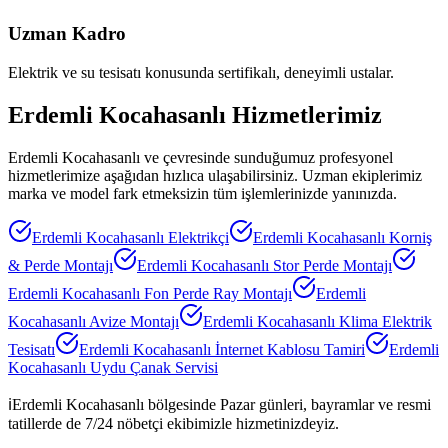
Uzman Kadro
Elektrik ve su tesisatı konusunda sertifikalı, deneyimli ustalar.
Erdemli Kocahasanlı
Hizmetlerimiz
Erdemli Kocahasanlı
ve çevresinde sunduğumuz profesyonel
hizmetlerimize aşağıdan hızlıca ulaşabilirsiniz. Uzman ekiplerimiz
marka ve model fark etmeksizin tüm işlemlerinizde yanınızda.
Erdemli Kocahasanlı
Elektrikçi
Erdemli Kocahasanlı
Korniş
& Perde Montajı
Erdemli Kocahasanlı
Stor Perde Montajı
Erdemli Kocahasanlı
Fon Perde Ray Montajı
Erdemli
Kocahasanlı
Avize Montajı
Erdemli Kocahasanlı
Klima Elektrik
Tesisatı
Erdemli Kocahasanlı
İnternet Kablosu Tamiri
Erdemli
Kocahasanlı
Uydu Çanak Servisi
ℹ️
Erdemli Kocahasanlı
bölgesinde Pazar günleri, bayramlar ve resmi
tatillerde de 7/24 nöbetçi ekibimizle hizmetinizdeyiz.