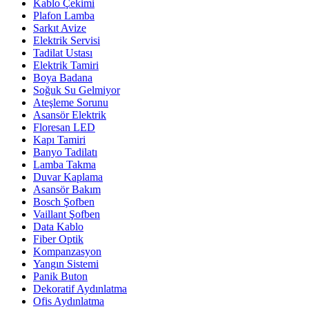
Kablo Çekimi
Plafon Lamba
Sarkıt Avize
Elektrik Servisi
Tadilat Ustası
Elektrik Tamiri
Boya Badana
Soğuk Su Gelmiyor
Ateşleme Sorunu
Asansör Elektrik
Floresan LED
Kapı Tamiri
Banyo Tadilatı
Lamba Takma
Duvar Kaplama
Asansör Bakım
Bosch Şofben
Vaillant Şofben
Data Kablo
Fiber Optik
Kompanzasyon
Yangın Sistemi
Panik Buton
Dekoratif Aydınlatma
Ofis Aydınlatma