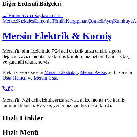
Diğer
Erdemli
Bölgeleri
←
Erdemli
Ana Sayfasına Dön
Merkez
Kızkalesi
Limonlu
Tömük
Kargıpınarı
Çeşmeli
Ayaş
Kumkuyu
A
Mersin Elektrik & Korniş
Mersin'in tüm ilçelerinde 7/24 acil elektrik arıza tamiri, sigorta
değişimi, avize montajı ve korniş kurulum hizmetleri. Ücretsiz keşif
ve garantili teknik servis.
Elektrik ve avize için
Mersin Elektrikçi
,
Mersin Avize
; acil usta için
Usta Hemen
ve
Mersin Usta
.
Mersin'in 7/24 acil elektrik arıza servisi, avize montajı ve korniş
kurulum hizmeti. Ev ve iş yerleriniz için hızlı teknik usta.
Hızlı Linkler
Hızlı Menü