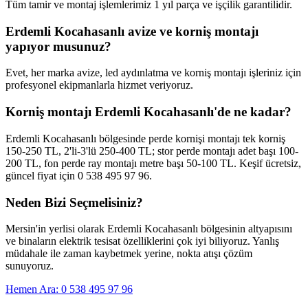
Tüm tamir ve montaj işlemlerimiz 1 yıl parça ve işçilik garantilidir.
Erdemli Kocahasanlı avize ve korniş montajı
yapıyor musunuz?
Evet, her marka avize, led aydınlatma ve korniş montajı işleriniz için
profesyonel ekipmanlarla hizmet veriyoruz.
Korniş montajı Erdemli Kocahasanlı'de ne kadar?
Erdemli Kocahasanlı bölgesinde perde kornişi montajı tek korniş
150-250 TL, 2'li-3'lü 250-400 TL; stor perde montajı adet başı 100-
200 TL, fon perde ray montajı metre başı 50-100 TL. Keşif ücretsiz,
güncel fiyat için 0 538 495 97 96.
Neden Bizi Seçmelisiniz?
Mersin'in yerlisi olarak
Erdemli Kocahasanlı
bölgesinin altyapısını
ve binaların elektrik tesisat özelliklerini çok iyi biliyoruz. Yanlış
müdahale ile zaman kaybetmek yerine, nokta atışı çözüm
sunuyoruz.
Hemen Ara: 0 538 495 97 96