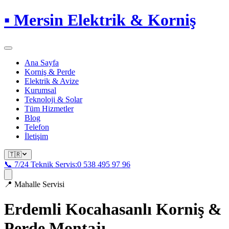
▪
Mersin Elektrik & Korniş
Ana Sayfa
Korniş & Perde
Elektrik & Avize
Kurumsal
Teknoloji & Solar
Tüm Hizmetler
Blog
Telefon
İletişim
🇹🇷
📞 7/24 Teknik Servis:
0 538 495 97 96
📍
Mahalle Servisi
Erdemli Kocahasanlı
Korniş &
Perde Montajı