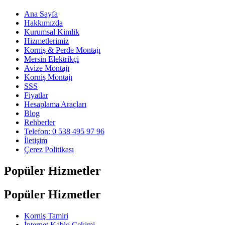
Ana Sayfa
Hakkımızda
Kurumsal Kimlik
Hizmetlerimiz
Korniş & Perde Montajı
Mersin Elektrikçi
Avize Montajı
Korniş Montajı
SSS
Fiyatlar
Hesaplama Araçları
Blog
Rehberler
Telefon: 0 538 495 97 96
İletişim
Çerez Politikası
Popüler Hizmetler
Popüler Hizmetler
Korniş Tamiri
İnternet Kablo Çekimi