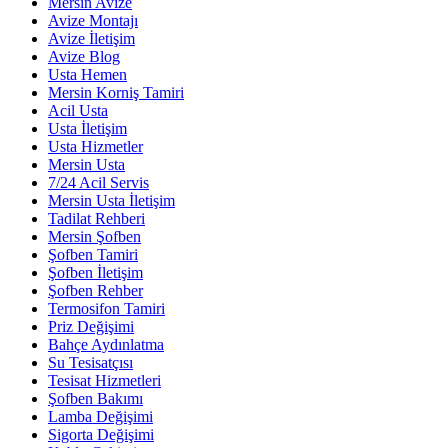
Mersin Avize
Avize Montajı
Avize İletişim
Avize Blog
Usta Hemen
Mersin Korniş Tamiri
Acil Usta
Usta İletişim
Usta Hizmetler
Mersin Usta
7/24 Acil Servis
Mersin Usta İletişim
Tadilat Rehberi
Mersin Şofben
Şofben Tamiri
Şofben İletişim
Şofben Rehber
Termosifon Tamiri
Priz Değişimi
Bahçe Aydınlatma
Su Tesisatçısı
Tesisat Hizmetleri
Şofben Bakımı
Lamba Değişimi
Sigorta Değişimi