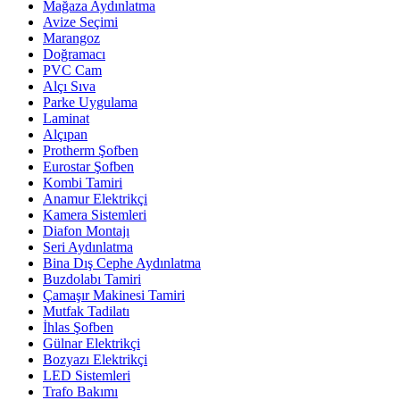
Mağaza Aydınlatma
Avize Seçimi
Marangoz
Doğramacı
PVC Cam
Alçı Sıva
Parke Uygulama
Laminat
Alçıpan
Protherm Şofben
Eurostar Şofben
Kombi Tamiri
Anamur Elektrikçi
Kamera Sistemleri
Diafon Montajı
Seri Aydınlatma
Bina Dış Cephe Aydınlatma
Buzdolabı Tamiri
Çamaşır Makinesi Tamiri
Mutfak Tadilatı
İhlas Şofben
Gülnar Elektrikçi
Bozyazı Elektrikçi
LED Sistemleri
Trafo Bakımı