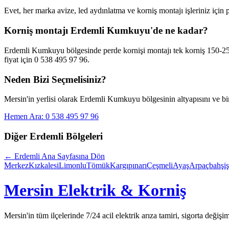
Evet, her marka avize, led aydınlatma ve korniş montajı işleriniz için
Korniş montajı Erdemli Kumkuyu'de ne kadar?
Erdemli Kumkuyu bölgesinde perde kornişi montajı tek korniş 150-250 
fiyat için 0 538 495 97 96.
Neden Bizi Seçmelisiniz?
Mersin'in yerlisi olarak
Erdemli Kumkuyu
bölgesinin altyapısını ve bi
Hemen Ara: 0 538 495 97 96
Diğer
Erdemli
Bölgeleri
←
Erdemli
Ana Sayfasına Dön
Merkez
Kızkalesi
Limonlu
Tömük
Kargıpınarı
Çeşmeli
Ayaş
Arpaçbahşiş
Mersin Elektrik & Korniş
Mersin'in tüm ilçelerinde 7/24 acil elektrik arıza tamiri, sigorta değişi