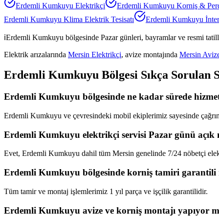
Erdemli Kumkuyu
Elektrikçi
Erdemli Kumkuyu
Korniş & Per
Erdemli Kumkuyu
Klima Elektrik Tesisatı
Erdemli Kumkuyu
İnte
ℹ️
Erdemli Kumkuyu
bölgesinde Pazar günleri, bayramlar ve resmi tatil
Elektrik arızalarında
Mersin Elektrikçi
, avize montajında
Mersin Aviz
Erdemli Kumkuyu
Bölgesi Sıkça Sorulan 
Erdemli Kumkuyu bölgesinde ne kadar sürede hizmet 
Erdemli Kumkuyu ve çevresindeki mobil ekiplerimiz sayesinde çağrınız
Erdemli Kumkuyu elektrikçi servisi Pazar günü açık
Evet, Erdemli Kumkuyu dahil tüm Mersin genelinde 7/24 nöbetçi elekt
Erdemli Kumkuyu bölgesinde korniş tamiri garantili
Tüm tamir ve montaj işlemlerimiz 1 yıl parça ve işçilik garantilidir.
Erdemli Kumkuyu avize ve korniş montajı yapıyor 