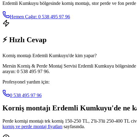
Erdemli Kumkuyu
bölgesinde korniş montajı, stor perde ve fon perde 
Hemen Çağır: 0 538 495 97 96
⚡ Hızlı Cevap
Korniş montajı Erdemli Kumkuyu'de kim yapar?
Mersin Korniş & Perde Montaj Servisi Erdemli Kumkuyu bölgesinde kor
arayın: 0 538 495 97 96.
Profesyonel yardım için:
0 538 495 97 96
Korniş montajı
Erdemli Kumkuyu
'de ne 
Perde kornişi montajı tek korniş 150-250 TL, 2'li-3'lü 250-400 TL ci
korniş ve perde montaj fiyatları
sayfasında.