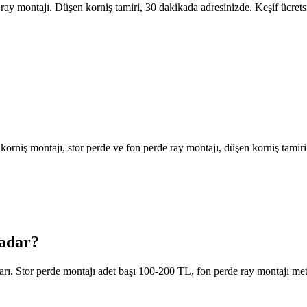
ray montajı. Düşen korniş tamiri, 30 dakikada adresinizde. Keşif ücrets
niş montajı, stor perde ve fon perde ray montajı, düşen korniş tamiri
kadar?
varı. Stor perde montajı adet başı 100-200 TL, fon perde ray montajı m