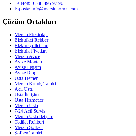
Telefon: 0 538 495 97 96
E-posta: info@mersinkornis.com
Çözüm Ortakları
Mersin Elektrikçi
Elektrikçi Rehber
Elektrikçi İletişim
Elektrik Fiyatları
Mersin Avize
Avize Montajı
Avize İletişim
Avize Blog
Usta Hemen
Mersin Korniş Tamiri
Acil Usta
Usta İletişim
Usta Hizmetler
Mersin Usta
7/24 Acil Servis
Mersin Usta İletişim
Tadilat Rehberi
Mersin Şofben
Şofben Tamiri