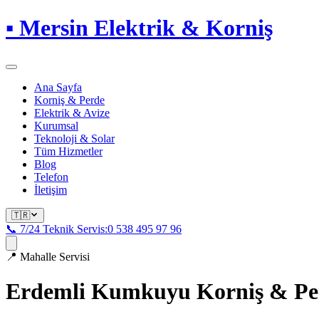
▪
Mersin Elektrik & Korniş
Ana Sayfa
Korniş & Perde
Elektrik & Avize
Kurumsal
Teknoloji & Solar
Tüm Hizmetler
Blog
Telefon
İletişim
🇹🇷
📞 7/24 Teknik Servis:
0 538 495 97 96
📍
Mahalle Servisi
Erdemli Kumkuyu
Korniş & Pe