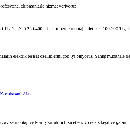
 profesyonel ekipmanlarla hizmet veriyoruz.
TL, 2'li-3'lü 250-400 TL; stor perde montajı adet başı 100-200 TL, fo
naların elektrik tesisat özelliklerini çok iyi biliyoruz. Yanlış müdahal
Kocahasanlı
Alata
mi, avize montajı ve korniş kurulum hizmetleri. Ücretsiz keşif ve garantili