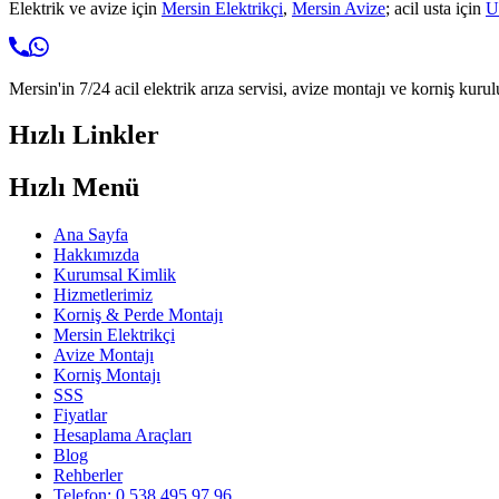
Elektrik ve avize için
Mersin Elektrikçi
,
Mersin Avize
; acil usta için
U
Mersin'in 7/24 acil elektrik arıza servisi, avize montajı ve korniş kurul
Hızlı Linkler
Hızlı Menü
Ana Sayfa
Hakkımızda
Kurumsal Kimlik
Hizmetlerimiz
Korniş & Perde Montajı
Mersin Elektrikçi
Avize Montajı
Korniş Montajı
SSS
Fiyatlar
Hesaplama Araçları
Blog
Rehberler
Telefon: 0 538 495 97 96