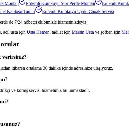
de Montajı
Erdemli Kumkuyu
Stor Perde Montajı
Erdemli Kum
rnet Kablosu Tamiri
Erdemli Kumkuyu
Uydu Çanak Servisi
lerde de 7/24 nöbetçi ekibimizle hizmetinizdeyiz.
e
, acil usta için
Usta Hemen
, tadilat için
Mersin Usta
ve şofben için
Mer
Sorular
verirsiniz?
dan itibaren ortalama 30 dakika içinde adresinize ulaşıyoruz.
 mı?
rikçi ve korniş servisi hizmetimiz bulunmaktadır.
 mi?
musunuz?