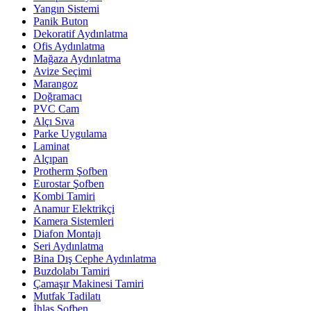
Yangın Sistemi
Panik Buton
Dekoratif Aydınlatma
Ofis Aydınlatma
Mağaza Aydınlatma
Avize Seçimi
Marangoz
Doğramacı
PVC Cam
Alçı Sıva
Parke Uygulama
Laminat
Alçıpan
Protherm Şofben
Eurostar Şofben
Kombi Tamiri
Anamur Elektrikçi
Kamera Sistemleri
Diafon Montajı
Seri Aydınlatma
Bina Dış Cephe Aydınlatma
Buzdolabı Tamiri
Çamaşır Makinesi Tamiri
Mutfak Tadilatı
İhlas Şofben