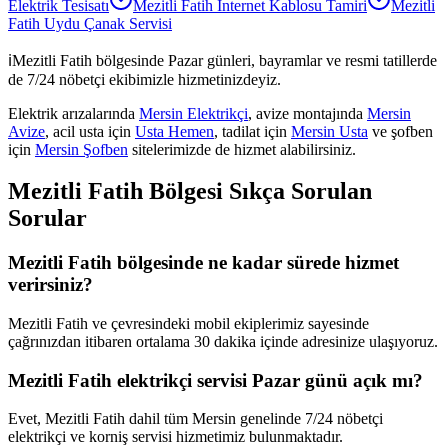
Elektrik Tesisatı
Mezitli Fatih
İnternet Kablosu Tamiri
Mezitli
Fatih
Uydu Çanak Servisi
ℹ️
Mezitli Fatih
bölgesinde Pazar günleri, bayramlar ve resmi tatillerde
de 7/24 nöbetçi ekibimizle hizmetinizdeyiz.
Elektrik arızalarında
Mersin Elektrikçi
, avize montajında
Mersin
Avize
, acil usta için
Usta Hemen
, tadilat için
Mersin Usta
ve şofben
için
Mersin Şofben
sitelerimizde de hizmet alabilirsiniz.
Mezitli Fatih
Bölgesi Sıkça Sorulan
Sorular
Mezitli Fatih bölgesinde ne kadar sürede hizmet
verirsiniz?
Mezitli Fatih ve çevresindeki mobil ekiplerimiz sayesinde
çağrınızdan itibaren ortalama 30 dakika içinde adresinize ulaşıyoruz.
Mezitli Fatih elektrikçi servisi Pazar günü açık mı?
Evet, Mezitli Fatih dahil tüm Mersin genelinde 7/24 nöbetçi
elektrikçi ve korniş servisi hizmetimiz bulunmaktadır.