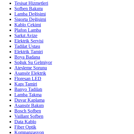
Tesisat Hizmetleri
Şofben Bakımı
Lamba Değişimi
Sigorta Değişimi
Kablo Çekimi
Plafon Lamba
Sarkıt Avize
Elektrik Servisi
Tadilat Ustası
Elektrik Tamiri
Boya Badana
Soğuk Su Gelmiyor
Ateşleme Sorunu
Asansör Elektrik
Floresan LED
Kapı Tamiri
Banyo Tadilatı
Lamba Takma
Duvar Kaplama
Asansör Bakım
Bosch Şofben
Vaillant Şofben
Data Kablo
Fiber Optik
Kompanzasyon