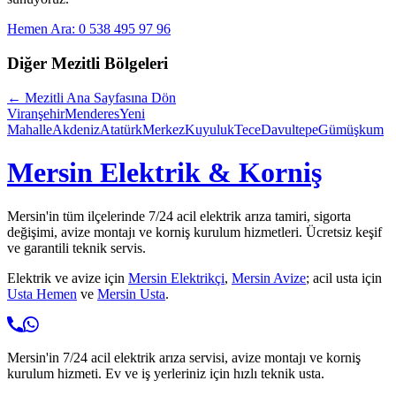
Hemen Ara: 0 538 495 97 96
Diğer
Mezitli
Bölgeleri
←
Mezitli
Ana Sayfasına Dön
Viranşehir
Menderes
Yeni
Mahalle
Akdeniz
Atatürk
Merkez
Kuyuluk
Tece
Davultepe
Gümüşkum
Mersin Elektrik & Korniş
Mersin'in tüm ilçelerinde 7/24 acil elektrik arıza tamiri, sigorta
değişimi, avize montajı ve korniş kurulum hizmetleri. Ücretsiz keşif
ve garantili teknik servis.
Elektrik ve avize için
Mersin Elektrikçi
,
Mersin Avize
; acil usta için
Usta Hemen
ve
Mersin Usta
.
Mersin'in 7/24 acil elektrik arıza servisi, avize montajı ve korniş
kurulum hizmeti. Ev ve iş yerleriniz için hızlı teknik usta.