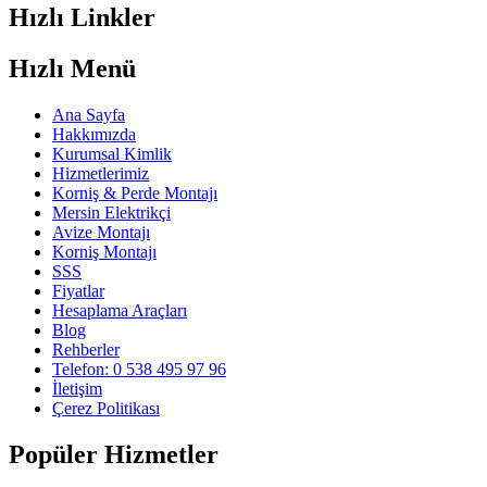
Hızlı Linkler
Hızlı Menü
Ana Sayfa
Hakkımızda
Kurumsal Kimlik
Hizmetlerimiz
Korniş & Perde Montajı
Mersin Elektrikçi
Avize Montajı
Korniş Montajı
SSS
Fiyatlar
Hesaplama Araçları
Blog
Rehberler
Telefon: 0 538 495 97 96
İletişim
Çerez Politikası
Popüler Hizmetler