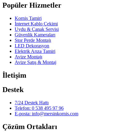
Popüler Hizmetler
Korniş Tamiri
İnternet Kablo Çekimi
Uydu & Çanak Servisi
Güvenlik Kameraları
Stor Perde Montajı
LED Dekorasyon
Elektrik Arıza Tamiri
Avize Montajı
Avize Satış & Montaj
İletişim
Destek
7/24 Destek Hattı
Telefon: 0 538 495 97 96
E-posta: info@mersinkornis.com
Çözüm Ortakları