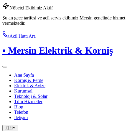
Nöbetçi Ekibimiz Aktif
Şu an gece tarifesi ve acil servis ekibimiz Mersin genelinde hizmet
vermektedir.
Acil Hattı Ara
▪
Mersin Elektrik & Korniş
Ana Sayfa
Korniş & Perde
Elektrik & Avize
Kurumsal
Teknoloji & Solar
Tüm Hizmetler
Blog
Telefon
İletişim
🇹🇷