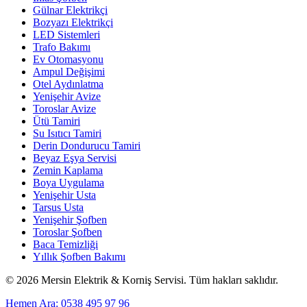
Gülnar Elektrikçi
Bozyazı Elektrikçi
LED Sistemleri
Trafo Bakımı
Ev Otomasyonu
Ampul Değişimi
Otel Aydınlatma
Yenişehir Avize
Toroslar Avize
Ütü Tamiri
Su Isıtıcı Tamiri
Derin Dondurucu Tamiri
Beyaz Eşya Servisi
Zemin Kaplama
Boya Uygulama
Yenişehir Usta
Tarsus Usta
Yenişehir Şofben
Toroslar Şofben
Baca Temizliği
Yıllık Şofben Bakımı
©
2026
Mersin Elektrik & Korniş Servisi. Tüm hakları saklıdır.
Hemen Ara: 0538 495 97 96