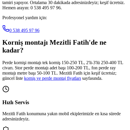
tamiri yapıyor. Ortalama 30 dakikada adresinizdeyiz; keşif ücretsiz.
Hemen arayın: 0 538 495 97 96.
Profesyonel yardım için:
0 538 495 97 96
Korniş montajı
Mezitli Fatih
'de ne
kadar?
Perde kornişi montajı tek korniş 150-250 TL, 2'li-3'lü 250-400 TL
civarı. Stor perde montajı adet başı 100-200 TL, fon perde ray
montajı metre başı 50-100 TL.
Mezitli Fatih
için keşif ücretsiz;
güncel liste
korniş ve perde montaj fiyatları
sayfasında.
Hızlı Servis
Mezitli Fatih
konumuna yakın mobil ekiplerimizle en kısa sürede
adresinizdeyiz.