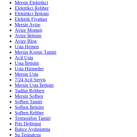
Mersin Elektrikçi
Elektrikçi Rehber
Elektrikçi İletişim
Elektrik Fiyatları
Mersin Avize
Avize Montajı
Avize İletişim
Avize Blog
Usta Hemen
Mersin Korniş Tamiri
Acil Usta
Usta İletişim
Usta Hizmetler
Mersin Usta
7/24 Acil Servis
Mersin Usta İletişim
Tadilat Rehberi
Mersin Şofben
Şofben Tamiri
Şofben İletişim
Şofben Rehber
Termosifon Tamiri
Priz Değişimi
Bahçe Aydınlatma
Su Tesisatçısı