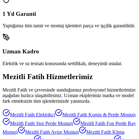
1 Yıl Garanti
Yaptığımız tüm tamir ve montaj işlemleri parça ve işçilik garantilidir.
Uzman Kadro
Elektrik ve su tesisatı konusunda sertifikalı, deneyimli ustalar.
Mezitli Fatih
Hizmetlerimiz
Mezitli Fatih
ve çevresinde sunduğumuz profesyonel hizmetlerimize
aşağıdan hızlıca ulaşabilirsiniz. Uzman ekiplerimiz marka ve model
fark etmeksizin tüm işlemlerinizde yanınızda.
Mezitli Fatih
Elektrikçi
Mezitli Fatih
Korniş & Perde Montajı
Mezitli Fatih
Stor Perde Montajı
Mezitli Fatih
Fon Perde Ray
Montajı
Mezitli Fatih
Avize Montajı
Mezitli Fatih
Klima