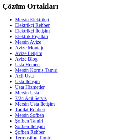
Çözüm Ortakları
Mersin Elektrikçi
Elektrikçi Rehber
Elektrikçi İletişim
Elektrik Fiyatları
Mersin Avize
Avize Montajı
Avize İletişim
Avize Blog
Usta Hemen
Mersin Korniş Tamiri
Acil Usta
Usta İletişim
Usta Hizmetler
Mersin Usta
7/24 Acil Servis
Mersin Usta İletişim
Tadilat Rehberi
Mersin Şofben
Şofben Tamiri
Şofben İletişim
Şofben Rehber
Termosifon Tamiri