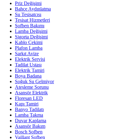
Priz Değişimi
Bahçe Aydınlatma
Su Tesisatçısı
Tesisat Hizmetleri
Şofben Bakımı
Lamba Değişimi
Sigorta Değişimi
Kablo Çekimi
Plafon Lamba
Sarkıt Avize
Elektrik Servisi
Tadilat Ustası
Elektrik Tamiri
Boya Badana
Soğuk Su Gelmiyor
Ateşleme Sorunu
Asansör Elektrik
Floresan LED
Kapı Tamiri
Banyo Tadilatı
Lamba Takma
Duvar Kaplama
Asansör Bakım
Bosch Şofben
Vaillant Şofben