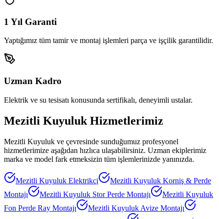
1 Yıl Garanti
Yaptığımız tüm tamir ve montaj işlemleri parça ve işçilik garantilidir.
Uzman Kadro
Elektrik ve su tesisatı konusunda sertifikalı, deneyimli ustalar.
Mezitli Kuyuluk
Hizmetlerimiz
Mezitli Kuyuluk
ve çevresinde sunduğumuz profesyonel
hizmetlerimize aşağıdan hızlıca ulaşabilirsiniz. Uzman ekiplerimiz
marka ve model fark etmeksizin tüm işlemlerinizde yanınızda.
Mezitli Kuyuluk
Elektrikçi
Mezitli Kuyuluk
Korniş & Perde
Montajı
Mezitli Kuyuluk
Stor Perde Montajı
Mezitli Kuyuluk
Fon Perde Ray Montajı
Mezitli Kuyuluk
Avize Montajı