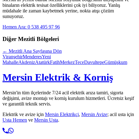
binaların elektrik tesisat özelliklerini çok iyi biliyoruz. Yanlış
müdahale ile zaman kaybetmek yerine, nokta atışı çözüm
sunuyoruz.
Hemen Ara: 0 538 495 97 96
Diğer
Mezitli
Bölgeleri
←
Mezitli
Ana Sayfasına Dön
Viranşehir
Menderes
Yeni
Mahalle
Akdeniz
Atatürk
Fatih
Merkez
Tece
Davultepe
Gümüşkum
Mersin Elektrik & Korniş
Mersin'in tüm ilçelerinde 7/24 acil elektrik arıza tamiri, sigorta
değişimi, avize montajı ve korniş kurulum hizmetleri. Ücretsiz keşif
ve garantili teknik servis.
Elektrik ve avize için
Mersin Elektrikçi
,
Mersin Avize
; acil usta için
Usta Hemen
ve
Mersin Usta
.