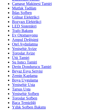
Çamaşır Makinesi Tamiri
Mutfak Tadilatı
İhlas Şofben
Gülnar Elektrikçi
Bozyazı Elektrikçi
LED Sistemleri
Trafo Bakımı
Ev Otomasyonu
Ampul Değişimi
Otel Aydınlatma
Yenişehir Avize
Toroslar Avize
Ütü Tamiri
Su Isıtıcı Tamiri
Derin Dondurucu Tamiri
Beyaz Eşya Servisi
Zemin Kaplama
Boya Uygulama
Yenişehir Usta
Tarsus Usta
Yenişehir Şofben
Toroslar Şofben
Baca Temizliği
Yıllık Şofben Bakımı