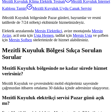
Mezitli Kuyuluk
Klima Elektrik Tesisatı
Mezitli Kuyuluk
İnternet
Kablosu Tamiri
Mezitli Kuyuluk
Uydu Çanak Servisi
ℹ️
Mezitli Kuyuluk
bölgesinde Pazar günleri, bayramlar ve resmi
tatillerde de 7/24 nöbetçi ekibimizle hizmetinizdeyiz.
Elektrik arızalarında
Mersin Elektrikçi
, avize montajında
Mersin
Avize
, acil usta için
Usta Hemen
, tadilat için
Mersin Usta
ve şofben
için
Mersin Şofben
sitelerimizde de hizmet alabilirsiniz.
Mezitli Kuyuluk
Bölgesi Sıkça Sorulan
Sorular
Mezitli Kuyuluk bölgesinde ne kadar sürede hizmet
verirsiniz?
Mezitli Kuyuluk ve çevresindeki mobil ekiplerimiz sayesinde
çağrınızdan itibaren ortalama 30 dakika içinde adresinize ulaşıyoruz.
Mezitli Kuyuluk elektrikçi servisi Pazar günü açık
mı?