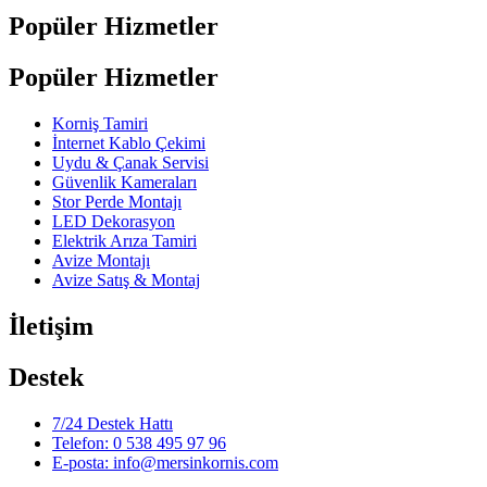
Popüler Hizmetler
Popüler Hizmetler
Korniş Tamiri
İnternet Kablo Çekimi
Uydu & Çanak Servisi
Güvenlik Kameraları
Stor Perde Montajı
LED Dekorasyon
Elektrik Arıza Tamiri
Avize Montajı
Avize Satış & Montaj
İletişim
Destek
7/24 Destek Hattı
Telefon: 0 538 495 97 96
E-posta: info@mersinkornis.com