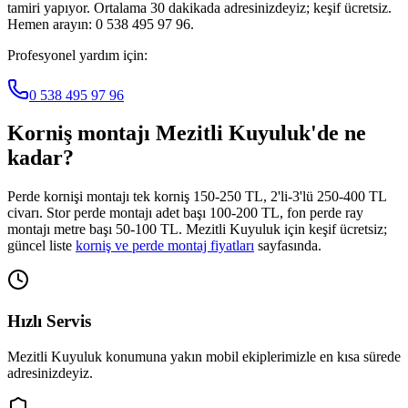
tamiri yapıyor. Ortalama 30 dakikada adresinizdeyiz; keşif ücretsiz.
Hemen arayın: 0 538 495 97 96.
Profesyonel yardım için:
0 538 495 97 96
Korniş montajı
Mezitli Kuyuluk
'de ne
kadar?
Perde kornişi montajı tek korniş 150-250 TL, 2'li-3'lü 250-400 TL
civarı. Stor perde montajı adet başı 100-200 TL, fon perde ray
montajı metre başı 50-100 TL.
Mezitli Kuyuluk
için keşif ücretsiz;
güncel liste
korniş ve perde montaj fiyatları
sayfasında.
Hızlı Servis
Mezitli Kuyuluk
konumuna yakın mobil ekiplerimizle en kısa sürede
adresinizdeyiz.