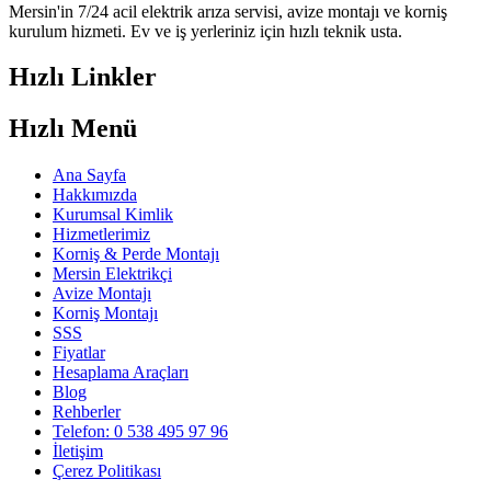
Mersin'in 7/24 acil elektrik arıza servisi, avize montajı ve korniş
kurulum hizmeti. Ev ve iş yerleriniz için hızlı teknik usta.
Hızlı Linkler
Hızlı Menü
Ana Sayfa
Hakkımızda
Kurumsal Kimlik
Hizmetlerimiz
Korniş & Perde Montajı
Mersin Elektrikçi
Avize Montajı
Korniş Montajı
SSS
Fiyatlar
Hesaplama Araçları
Blog
Rehberler
Telefon: 0 538 495 97 96
İletişim
Çerez Politikası