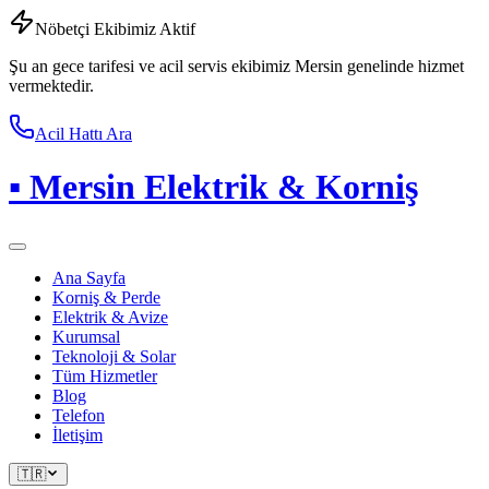
Nöbetçi Ekibimiz Aktif
Şu an gece tarifesi ve acil servis ekibimiz Mersin genelinde hizmet
vermektedir.
Acil Hattı Ara
▪
Mersin Elektrik & Korniş
Ana Sayfa
Korniş & Perde
Elektrik & Avize
Kurumsal
Teknoloji & Solar
Tüm Hizmetler
Blog
Telefon
İletişim
🇹🇷