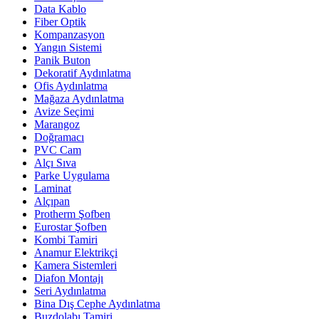
Data Kablo
Fiber Optik
Kompanzasyon
Yangın Sistemi
Panik Buton
Dekoratif Aydınlatma
Ofis Aydınlatma
Mağaza Aydınlatma
Avize Seçimi
Marangoz
Doğramacı
PVC Cam
Alçı Sıva
Parke Uygulama
Laminat
Alçıpan
Protherm Şofben
Eurostar Şofben
Kombi Tamiri
Anamur Elektrikçi
Kamera Sistemleri
Diafon Montajı
Seri Aydınlatma
Bina Dış Cephe Aydınlatma
Buzdolabı Tamiri