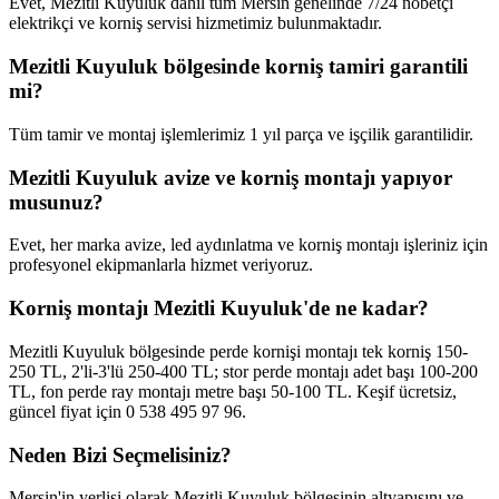
Evet, Mezitli Kuyuluk dahil tüm Mersin genelinde 7/24 nöbetçi
elektrikçi ve korniş servisi hizmetimiz bulunmaktadır.
Mezitli Kuyuluk bölgesinde korniş tamiri garantili
mi?
Tüm tamir ve montaj işlemlerimiz 1 yıl parça ve işçilik garantilidir.
Mezitli Kuyuluk avize ve korniş montajı yapıyor
musunuz?
Evet, her marka avize, led aydınlatma ve korniş montajı işleriniz için
profesyonel ekipmanlarla hizmet veriyoruz.
Korniş montajı Mezitli Kuyuluk'de ne kadar?
Mezitli Kuyuluk bölgesinde perde kornişi montajı tek korniş 150-
250 TL, 2'li-3'lü 250-400 TL; stor perde montajı adet başı 100-200
TL, fon perde ray montajı metre başı 50-100 TL. Keşif ücretsiz,
güncel fiyat için 0 538 495 97 96.
Neden Bizi Seçmelisiniz?
Mersin'in yerlisi olarak
Mezitli Kuyuluk
bölgesinin altyapısını ve