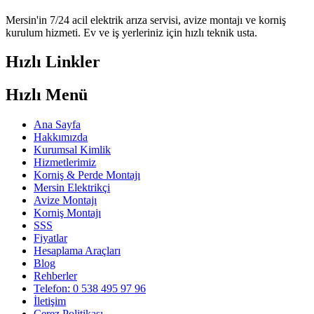
Mersin'in 7/24 acil elektrik arıza servisi, avize montajı ve korniş
kurulum hizmeti. Ev ve iş yerleriniz için hızlı teknik usta.
Hızlı Linkler
Hızlı Menü
Ana Sayfa
Hakkımızda
Kurumsal Kimlik
Hizmetlerimiz
Korniş & Perde Montajı
Mersin Elektrikçi
Avize Montajı
Korniş Montajı
SSS
Fiyatlar
Hesaplama Araçları
Blog
Rehberler
Telefon: 0 538 495 97 96
İletişim
Çerez Politikası