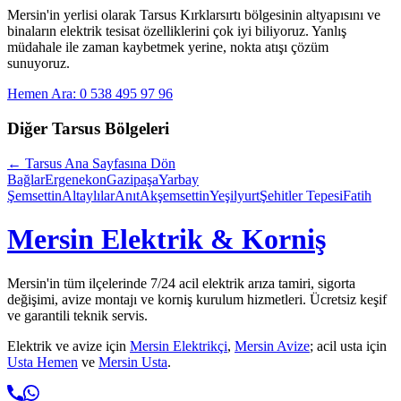
Mersin'in yerlisi olarak
Tarsus Kırklarsırtı
bölgesinin altyapısını ve
binaların elektrik tesisat özelliklerini çok iyi biliyoruz. Yanlış
müdahale ile zaman kaybetmek yerine, nokta atışı çözüm
sunuyoruz.
Hemen Ara: 0 538 495 97 96
Diğer
Tarsus
Bölgeleri
←
Tarsus
Ana Sayfasına Dön
Bağlar
Ergenekon
Gazipaşa
Yarbay
Şemsettin
Altaylılar
Anıt
Akşemsettin
Yeşilyurt
Şehitler Tepesi
Fatih
Mersin Elektrik & Korniş
Mersin'in tüm ilçelerinde 7/24 acil elektrik arıza tamiri, sigorta
değişimi, avize montajı ve korniş kurulum hizmetleri. Ücretsiz keşif
ve garantili teknik servis.
Elektrik ve avize için
Mersin Elektrikçi
,
Mersin Avize
; acil usta için
Usta Hemen
ve
Mersin Usta
.