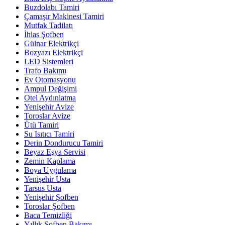
Buzdolabı Tamiri
Çamaşır Makinesi Tamiri
Mutfak Tadilatı
İhlas Şofben
Gülnar Elektrikçi
Bozyazı Elektrikçi
LED Sistemleri
Trafo Bakımı
Ev Otomasyonu
Ampul Değişimi
Otel Aydınlatma
Yenişehir Avize
Toroslar Avize
Ütü Tamiri
Su Isıtıcı Tamiri
Derin Dondurucu Tamiri
Beyaz Eşya Servisi
Zemin Kaplama
Boya Uygulama
Yenişehir Usta
Tarsus Usta
Yenişehir Şofben
Toroslar Şofben
Baca Temizliği
Yıllık Şofben Bakımı