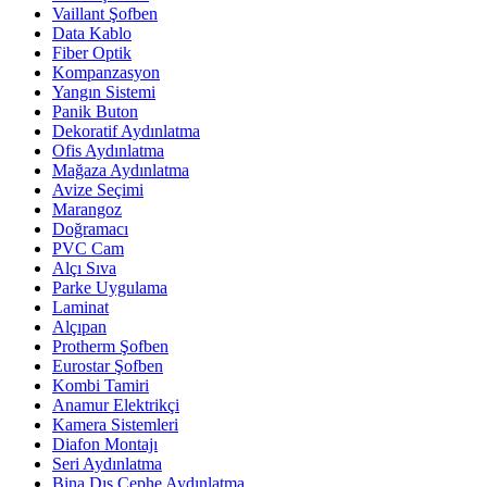
Vaillant Şofben
Data Kablo
Fiber Optik
Kompanzasyon
Yangın Sistemi
Panik Buton
Dekoratif Aydınlatma
Ofis Aydınlatma
Mağaza Aydınlatma
Avize Seçimi
Marangoz
Doğramacı
PVC Cam
Alçı Sıva
Parke Uygulama
Laminat
Alçıpan
Protherm Şofben
Eurostar Şofben
Kombi Tamiri
Anamur Elektrikçi
Kamera Sistemleri
Diafon Montajı
Seri Aydınlatma
Bina Dış Cephe Aydınlatma