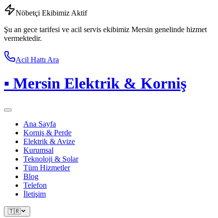
Nöbetçi Ekibimiz Aktif
Şu an gece tarifesi ve acil servis ekibimiz Mersin genelinde hizmet
vermektedir.
Acil Hattı Ara
▪
Mersin Elektrik & Korniş
Ana Sayfa
Korniş & Perde
Elektrik & Avize
Kurumsal
Teknoloji & Solar
Tüm Hizmetler
Blog
Telefon
İletişim
🇹🇷