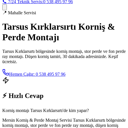
📞 7/24 Teknik Servis:
0 538 495 97 96
📍
Mahalle Servisi
Tarsus Kırklarsırtı
Korniş &
Perde Montajı
Tarsus Kırklarsırtı
bölgesinde korniş montajı, stor perde ve fon perde
ray montajı. Düşen korniş tamiri, 30 dakikada adresinizde. Keşif
ücretsiz.
Hemen Çağır: 0 538 495 97 96
⚡ Hızlı Cevap
Korniş montajı Tarsus Kırklarsırtı'de kim yapar?
Mersin Korniş & Perde Montaj Servisi Tarsus Kırklarsırtı bölgesinde
korniş montajı, stor perde ve fon perde ray montajı, düşen korniş