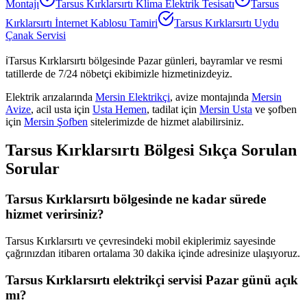
Montajı
Tarsus Kırklarsırtı
Klima Elektrik Tesisatı
Tarsus
Kırklarsırtı
İnternet Kablosu Tamiri
Tarsus Kırklarsırtı
Uydu
Çanak Servisi
ℹ️
Tarsus Kırklarsırtı
bölgesinde Pazar günleri, bayramlar ve resmi
tatillerde de 7/24 nöbetçi ekibimizle hizmetinizdeyiz.
Elektrik arızalarında
Mersin Elektrikçi
, avize montajında
Mersin
Avize
, acil usta için
Usta Hemen
, tadilat için
Mersin Usta
ve şofben
için
Mersin Şofben
sitelerimizde de hizmet alabilirsiniz.
Tarsus Kırklarsırtı
Bölgesi Sıkça Sorulan
Sorular
Tarsus Kırklarsırtı bölgesinde ne kadar sürede
hizmet verirsiniz?
Tarsus Kırklarsırtı ve çevresindeki mobil ekiplerimiz sayesinde
çağrınızdan itibaren ortalama 30 dakika içinde adresinize ulaşıyoruz.
Tarsus Kırklarsırtı elektrikçi servisi Pazar günü açık
mı?