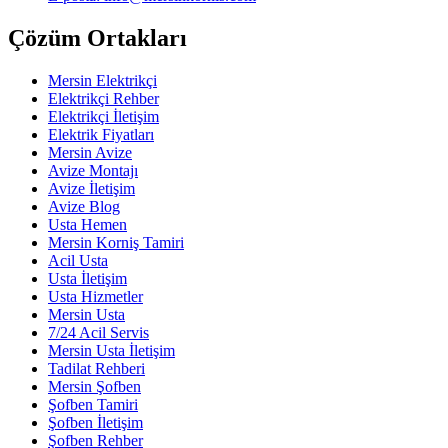
Çözüm Ortakları
Mersin Elektrikçi
Elektrikçi Rehber
Elektrikçi İletişim
Elektrik Fiyatları
Mersin Avize
Avize Montajı
Avize İletişim
Avize Blog
Usta Hemen
Mersin Korniş Tamiri
Acil Usta
Usta İletişim
Usta Hizmetler
Mersin Usta
7/24 Acil Servis
Mersin Usta İletişim
Tadilat Rehberi
Mersin Şofben
Şofben Tamiri
Şofben İletişim
Şofben Rehber