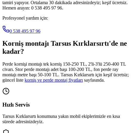
tamiri yapıyor. Ortalama 30 dakikada adresinizdeyiz; keşif ücretsiz.
Hemen arayın: 0 538 495 97 96.
Profesyonel yardım için:
0 538 495 97 96
Korniş montajı
Tarsus Kırklarsırtı
'de ne
kadar?
Perde kornişi montajı tek korniş 150-250 TL, 2'li-3'lü 250-400 TL
civarı. Stor perde montajı adet başı 100-200 TL, fon perde ray
montajı metre başı 50-100 TL.
Tarsus Kırklarsırtı
için keşif ücretsiz;
güncel liste
korniş ve perde montaj fiyatları
sayfasında.
Hızlı Servis
Tarsus Kırklarsırtı
konumuna yakın mobil ekiplerimizle en kısa
sürede adresinizdeyiz.