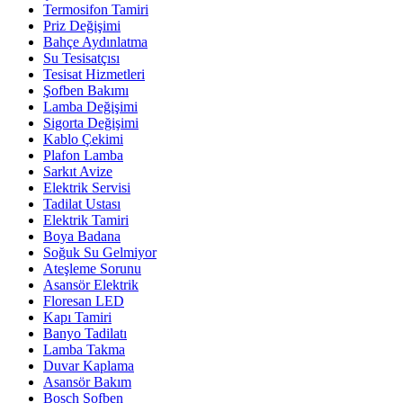
Termosifon Tamiri
Priz Değişimi
Bahçe Aydınlatma
Su Tesisatçısı
Tesisat Hizmetleri
Şofben Bakımı
Lamba Değişimi
Sigorta Değişimi
Kablo Çekimi
Plafon Lamba
Sarkıt Avize
Elektrik Servisi
Tadilat Ustası
Elektrik Tamiri
Boya Badana
Soğuk Su Gelmiyor
Ateşleme Sorunu
Asansör Elektrik
Floresan LED
Kapı Tamiri
Banyo Tadilatı
Lamba Takma
Duvar Kaplama
Asansör Bakım
Bosch Şofben