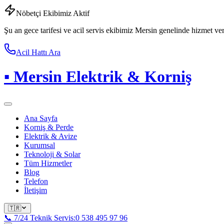
Nöbetçi Ekibimiz Aktif
Şu an gece tarifesi ve acil servis ekibimiz Mersin genelinde hizmet ve
Acil Hattı Ara
▪
Mersin Elektrik & Korniş
Ana Sayfa
Korniş & Perde
Elektrik & Avize
Kurumsal
Teknoloji & Solar
Tüm Hizmetler
Blog
Telefon
İletişim
🇹🇷
📞 7/24 Teknik Servis:
0 538 495 97 96