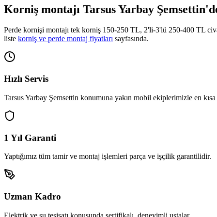
Korniş montajı
Tarsus Yarbay Şemsettin
'd
Perde kornişi montajı tek korniş 150-250 TL, 2'li-3'lü 250-400 TL ci
liste
korniş ve perde montaj fiyatları
sayfasında.
Hızlı Servis
Tarsus Yarbay Şemsettin
konumuna yakın mobil ekiplerimizle en kısa 
1 Yıl Garanti
Yaptığımız tüm tamir ve montaj işlemleri parça ve işçilik garantilidir.
Uzman Kadro
Elektrik ve su tesisatı konusunda sertifikalı, deneyimli ustalar.