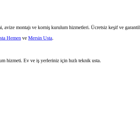
mi, avize montajı ve korniş kurulum hizmetleri. Ücretsiz keşif ve garantili
sta Hemen
ve
Mersin Usta
.
um hizmeti. Ev ve iş yerleriniz için hızlı teknik usta.