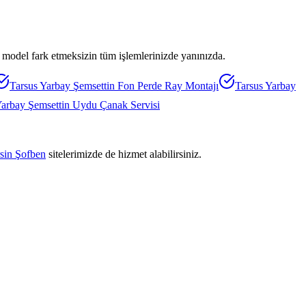
model fark etmeksizin tüm işlemlerinizde yanınızda.
Tarsus Yarbay Şemsettin
Fon Perde Ray Montajı
Tarsus Yarbay
Yarbay Şemsettin
Uydu Çanak Servisi
sin Şofben
sitelerimizde de hizmet alabilirsiniz.