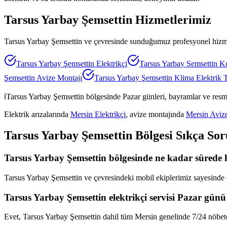
Tarsus Yarbay Şemsettin
Hizmetlerimiz
Tarsus Yarbay Şemsettin
ve çevresinde sunduğumuz profesyonel hizmetl
Tarsus Yarbay Şemsettin
Elektrikçi
Tarsus Yarbay Şemsettin
Ko
Şemsettin
Avize Montajı
Tarsus Yarbay Şemsettin
Klima Elektrik T
ℹ️
Tarsus Yarbay Şemsettin
bölgesinde Pazar günleri, bayramlar ve resmi
Elektrik arızalarında
Mersin Elektrikçi
, avize montajında
Mersin Aviz
Tarsus Yarbay Şemsettin
Bölgesi Sıkça Sor
Tarsus Yarbay Şemsettin bölgesinde ne kadar sürede h
Tarsus Yarbay Şemsettin ve çevresindeki mobil ekiplerimiz sayesinde ç
Tarsus Yarbay Şemsettin elektrikçi servisi Pazar günü
Evet, Tarsus Yarbay Şemsettin dahil tüm Mersin genelinde 7/24 nöbetçi