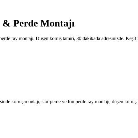
 & Perde Montajı
perde ray montajı. Düşen korniş tamiri, 30 dakikada adresinizde. Keşif ü
de korniş montajı, stor perde ve fon perde ray montajı, düşen korniş t