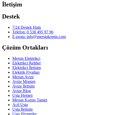
İletişim
Destek
7/24 Destek Hattı
Telefon: 0 538 495 97 96
E-posta: info@mersinkornis.com
Çözüm Ortakları
Mersin Elektrikçi
Elektrikçi Rehber
Elektrikçi İletişim
Elektrik Fiyatları
Mersin Avize
Avize Montajı
Avize İletişim
Avize Blog
Usta Hemen
Mersin Korniş Tamiri
Acil Usta
Usta İletişim
Usta Hizmetler