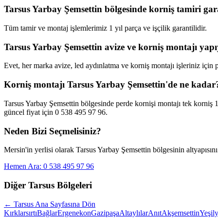
Tarsus Yarbay Şemsettin bölgesinde korniş tamiri gar
Tüm tamir ve montaj işlemlerimiz 1 yıl parça ve işçilik garantilidir.
Tarsus Yarbay Şemsettin avize ve korniş montajı ya
Evet, her marka avize, led aydınlatma ve korniş montajı işleriniz için
Korniş montajı Tarsus Yarbay Şemsettin'de ne kadar
Tarsus Yarbay Şemsettin bölgesinde perde kornişi montajı tek korniş 
güncel fiyat için 0 538 495 97 96.
Neden Bizi Seçmelisiniz?
Mersin'in yerlisi olarak
Tarsus Yarbay Şemsettin
bölgesinin altyapısını
Hemen Ara: 0 538 495 97 96
Diğer
Tarsus
Bölgeleri
←
Tarsus
Ana Sayfasına Dön
Kırklarsırtı
Bağlar
Ergenekon
Gazipaşa
Altaylılar
Anıt
Akşemsettin
Yeşily