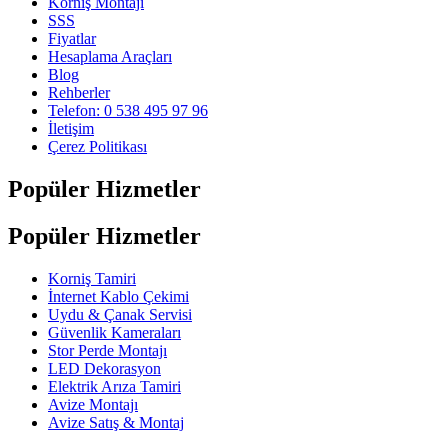
Korniş Montajı
SSS
Fiyatlar
Hesaplama Araçları
Blog
Rehberler
Telefon: 0 538 495 97 96
İletişim
Çerez Politikası
Popüler Hizmetler
Popüler Hizmetler
Korniş Tamiri
İnternet Kablo Çekimi
Uydu & Çanak Servisi
Güvenlik Kameraları
Stor Perde Montajı
LED Dekorasyon
Elektrik Arıza Tamiri
Avize Montajı
Avize Satış & Montaj