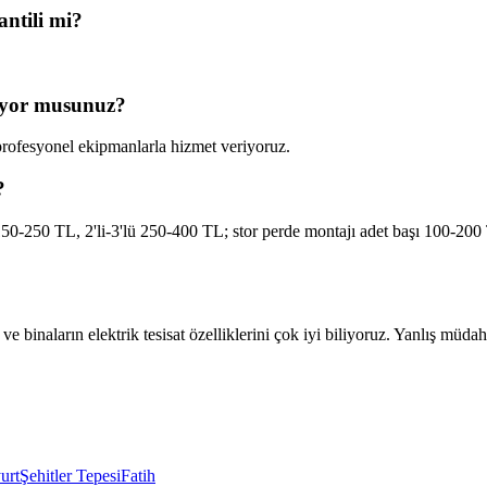
antili mi?
pıyor musunuz?
 profesyonel ekipmanlarla hizmet veriyoruz.
?
150-250 TL, 2'li-3'lü 250-400 TL; stor perde montajı adet başı 100-200 
 ve binaların elektrik tesisat özelliklerini çok iyi biliyoruz. Yanlış m
urt
Şehitler Tepesi
Fatih