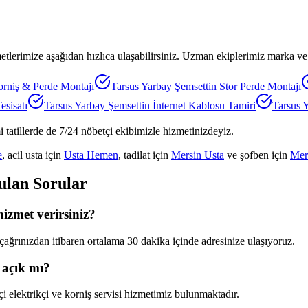
erimize aşağıdan hızlıca ulaşabilirsiniz. Uzman ekiplerimiz marka ve 
rniş & Perde Montajı
Tarsus Yarbay Şemsettin
Stor Perde Montajı
esisatı
Tarsus Yarbay Şemsettin
İnternet Kablosu Tamiri
Tarsus 
 tatillerde de 7/24 nöbetçi ekibimizle hizmetinizdeyiz.
e
, acil usta için
Usta Hemen
, tadilat için
Mersin Usta
ve şofben için
Mer
ulan Sorular
izmet verirsiniz?
ağrınızdan itibaren ortalama 30 dakika içinde adresinize ulaşıyoruz.
 açık mı?
 elektrikçi ve korniş servisi hizmetimiz bulunmaktadır.