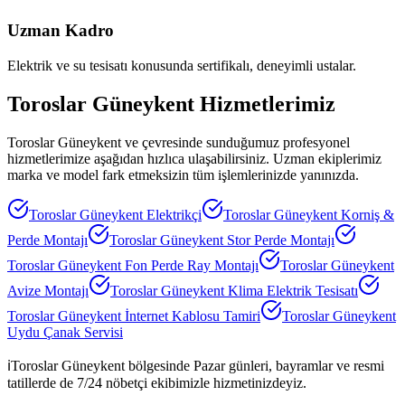
Uzman Kadro
Elektrik ve su tesisatı konusunda sertifikalı, deneyimli ustalar.
Toroslar Güneykent
Hizmetlerimiz
Toroslar Güneykent
ve çevresinde sunduğumuz profesyonel
hizmetlerimize aşağıdan hızlıca ulaşabilirsiniz. Uzman ekiplerimiz
marka ve model fark etmeksizin tüm işlemlerinizde yanınızda.
Toroslar Güneykent
Elektrikçi
Toroslar Güneykent
Korniş &
Perde Montajı
Toroslar Güneykent
Stor Perde Montajı
Toroslar Güneykent
Fon Perde Ray Montajı
Toroslar Güneykent
Avize Montajı
Toroslar Güneykent
Klima Elektrik Tesisatı
Toroslar Güneykent
İnternet Kablosu Tamiri
Toroslar Güneykent
Uydu Çanak Servisi
ℹ️
Toroslar Güneykent
bölgesinde Pazar günleri, bayramlar ve resmi
tatillerde de 7/24 nöbetçi ekibimizle hizmetinizdeyiz.