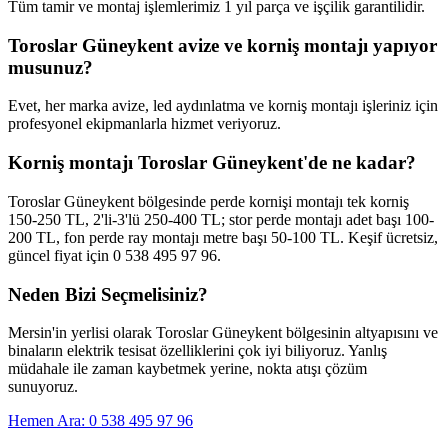
Tüm tamir ve montaj işlemlerimiz 1 yıl parça ve işçilik garantilidir.
Toroslar Güneykent avize ve korniş montajı yapıyor
musunuz?
Evet, her marka avize, led aydınlatma ve korniş montajı işleriniz için
profesyonel ekipmanlarla hizmet veriyoruz.
Korniş montajı Toroslar Güneykent'de ne kadar?
Toroslar Güneykent bölgesinde perde kornişi montajı tek korniş
150-250 TL, 2'li-3'lü 250-400 TL; stor perde montajı adet başı 100-
200 TL, fon perde ray montajı metre başı 50-100 TL. Keşif ücretsiz,
güncel fiyat için 0 538 495 97 96.
Neden Bizi Seçmelisiniz?
Mersin'in yerlisi olarak
Toroslar Güneykent
bölgesinin altyapısını ve
binaların elektrik tesisat özelliklerini çok iyi biliyoruz. Yanlış
müdahale ile zaman kaybetmek yerine, nokta atışı çözüm
sunuyoruz.
Hemen Ara: 0 538 495 97 96