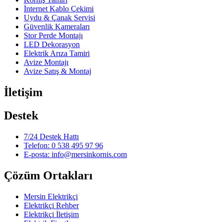
İnternet Kablo Çekimi
Uydu & Çanak Servisi
Güvenlik Kameraları
Stor Perde Montajı
LED Dekorasyon
Elektrik Arıza Tamiri
Avize Montajı
Avize Satış & Montaj
İletişim
Destek
7/24 Destek Hattı
Telefon: 0 538 495 97 96
E-posta: info@mersinkornis.com
Çözüm Ortakları
Mersin Elektrikçi
Elektrikçi Rehber
Elektrikçi İletişim