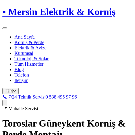
▪
Mersin Elektrik & Korniş
Ana Sayfa
Korniş & Perde
Elektrik & Avize
Kurumsal
Teknoloji & Solar
Tüm Hizmetler
Blog
Telefon
İletişim
🇹🇷
📞 7/24 Teknik Servis:
0 538 495 97 96
📍
Mahalle Servisi
Toroslar Güneykent
Korniş &
Perde Montajı