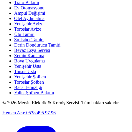
Trafo Bakımı
Ev Otomasyonu
Ampul Değişimi
Otel Aydınlatma
Yenişehir Avize
Toroslar Avize
Ütü Tamiri
Su Isıtıcı Tamiri
Derin Dondurucu Tamiri
Beyaz Eşya Servisi
Zemin Kaplama
Boya Uygulama
Yenişehir Usta
Tarsus Usta
Yenişehir Şofben
Toroslar Şofben
Baca Temizliği
Yıllık Şofben Bakımı
©
2026
Mersin Elektrik & Korniş Servisi. Tüm hakları saklıdır.
Hemen Ara: 0538 495 97 96