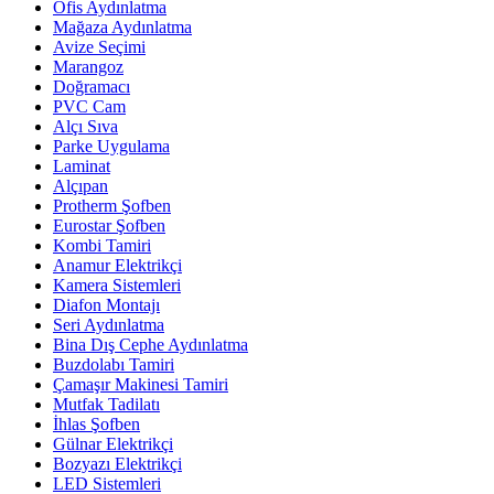
Ofis Aydınlatma
Mağaza Aydınlatma
Avize Seçimi
Marangoz
Doğramacı
PVC Cam
Alçı Sıva
Parke Uygulama
Laminat
Alçıpan
Protherm Şofben
Eurostar Şofben
Kombi Tamiri
Anamur Elektrikçi
Kamera Sistemleri
Diafon Montajı
Seri Aydınlatma
Bina Dış Cephe Aydınlatma
Buzdolabı Tamiri
Çamaşır Makinesi Tamiri
Mutfak Tadilatı
İhlas Şofben
Gülnar Elektrikçi
Bozyazı Elektrikçi
LED Sistemleri