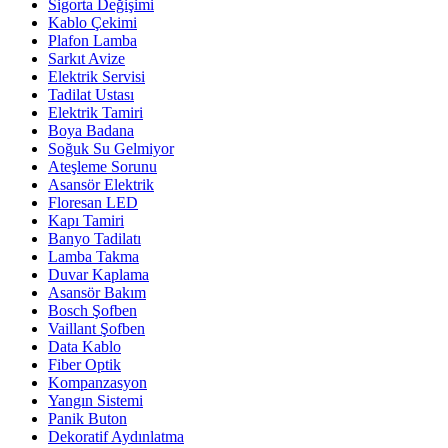
Sigorta Değişimi
Kablo Çekimi
Plafon Lamba
Sarkıt Avize
Elektrik Servisi
Tadilat Ustası
Elektrik Tamiri
Boya Badana
Soğuk Su Gelmiyor
Ateşleme Sorunu
Asansör Elektrik
Floresan LED
Kapı Tamiri
Banyo Tadilatı
Lamba Takma
Duvar Kaplama
Asansör Bakım
Bosch Şofben
Vaillant Şofben
Data Kablo
Fiber Optik
Kompanzasyon
Yangın Sistemi
Panik Buton
Dekoratif Aydınlatma