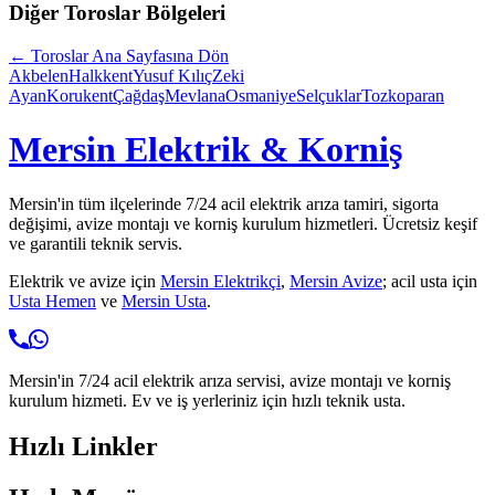
Diğer
Toroslar
Bölgeleri
←
Toroslar
Ana Sayfasına Dön
Akbelen
Halkkent
Yusuf Kılıç
Zeki
Ayan
Korukent
Çağdaş
Mevlana
Osmaniye
Selçuklar
Tozkoparan
Mersin Elektrik & Korniş
Mersin'in tüm ilçelerinde 7/24 acil elektrik arıza tamiri, sigorta
değişimi, avize montajı ve korniş kurulum hizmetleri. Ücretsiz keşif
ve garantili teknik servis.
Elektrik ve avize için
Mersin Elektrikçi
,
Mersin Avize
; acil usta için
Usta Hemen
ve
Mersin Usta
.
Mersin'in 7/24 acil elektrik arıza servisi, avize montajı ve korniş
kurulum hizmeti. Ev ve iş yerleriniz için hızlı teknik usta.
Hızlı Linkler