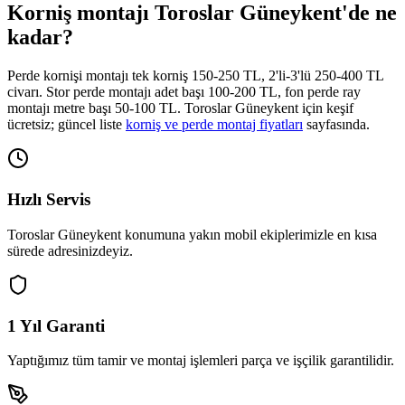
Korniş montajı
Toroslar Güneykent
'de ne
kadar?
Perde kornişi montajı tek korniş 150-250 TL, 2'li-3'lü 250-400 TL
civarı. Stor perde montajı adet başı 100-200 TL, fon perde ray
montajı metre başı 50-100 TL.
Toroslar Güneykent
için keşif
ücretsiz; güncel liste
korniş ve perde montaj fiyatları
sayfasında.
Hızlı Servis
Toroslar Güneykent
konumuna yakın mobil ekiplerimizle en kısa
sürede adresinizdeyiz.
1 Yıl Garanti
Yaptığımız tüm tamir ve montaj işlemleri parça ve işçilik garantilidir.