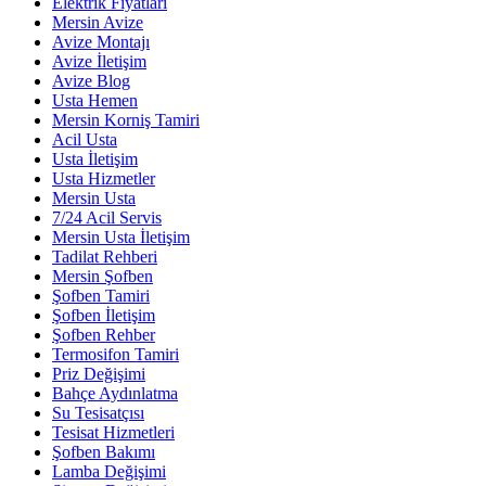
Elektrik Fiyatları
Mersin Avize
Avize Montajı
Avize İletişim
Avize Blog
Usta Hemen
Mersin Korniş Tamiri
Acil Usta
Usta İletişim
Usta Hizmetler
Mersin Usta
7/24 Acil Servis
Mersin Usta İletişim
Tadilat Rehberi
Mersin Şofben
Şofben Tamiri
Şofben İletişim
Şofben Rehber
Termosifon Tamiri
Priz Değişimi
Bahçe Aydınlatma
Su Tesisatçısı
Tesisat Hizmetleri
Şofben Bakımı
Lamba Değişimi