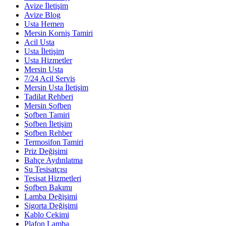
Avize İletişim
Avize Blog
Usta Hemen
Mersin Korniş Tamiri
Acil Usta
Usta İletişim
Usta Hizmetler
Mersin Usta
7/24 Acil Servis
Mersin Usta İletişim
Tadilat Rehberi
Mersin Şofben
Şofben Tamiri
Şofben İletişim
Şofben Rehber
Termosifon Tamiri
Priz Değişimi
Bahçe Aydınlatma
Su Tesisatçısı
Tesisat Hizmetleri
Şofben Bakımı
Lamba Değişimi
Sigorta Değişimi
Kablo Çekimi
Plafon Lamba