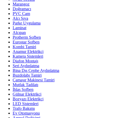
Marangoz
Doğramacı
PVC Cam
Alçı Sıva
Parke Uygulama
Laminat
Alçıpan
Protherm Şofben
Eurostar Şofben
Kombi Tamiri
Anamur Elektrikçi
Kamera Sistemleri
Diafon Montajı
Seri Aydınlatma
Bina Dış Cephe Aydınlatma
Buzdolabı Tamiri
Çamaşır Makinesi Tamiri
Mutfak Tadilatı
İhlas Şofben
Gülnar Elektrikçi
Bozyazı Elektrikçi
LED Sistemleri
Trafo Bakımı
Ev Otomasyonu
Ampul Değişimi