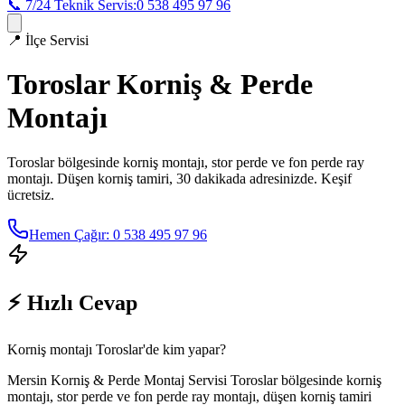
📞 7/24 Teknik Servis:
0 538 495 97 96
📍
İlçe Servisi
Toroslar
Korniş & Perde
Montajı
Toroslar
bölgesinde korniş montajı, stor perde ve fon perde ray
montajı. Düşen korniş tamiri, 30 dakikada adresinizde. Keşif
ücretsiz.
Hemen Çağır: 0 538 495 97 96
⚡ Hızlı Cevap
Korniş montajı Toroslar'de kim yapar?
Mersin Korniş & Perde Montaj Servisi Toroslar bölgesinde korniş
montajı, stor perde ve fon perde ray montajı, düşen korniş tamiri