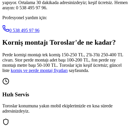
yapıyor. Ortalama 30 dakikada adresinizdeyiz; keşif ücretsiz. Hemen
arayın: 0 538 495 97 96.
Profesyonel yardım için:
0 538 495 97 96
Korniş montajı
Toroslar
'de ne kadar?
Perde kornişi montajı tek korniş 150-250 TL, 2'li-3'lü 250-400 TL
civarı. Stor perde montajı adet başı 100-200 TL, fon perde ray
montajı metre başı 50-100 TL.
Toroslar
için keşif ücretsiz; güncel
liste
korniş ve perde montaj fiyatları
sayfasında.
Hızlı Servis
Toroslar
konumuna yakın mobil ekiplerimizle en kısa sürede
adresinizdeyiz.