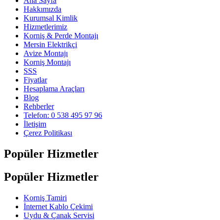
Ana Sayfa
Hakkımızda
Kurumsal Kimlik
Hizmetlerimiz
Korniş & Perde Montajı
Mersin Elektrikçi
Avize Montajı
Korniş Montajı
SSS
Fiyatlar
Hesaplama Araçları
Blog
Rehberler
Telefon: 0 538 495 97 96
İletişim
Çerez Politikası
Popüler Hizmetler
Popüler Hizmetler
Korniş Tamiri
İnternet Kablo Çekimi
Uydu & Çanak Servisi