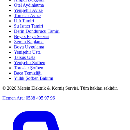
Otel Aydınlatma
Yenişehir Avize
Toroslar Avize
Ütü Tamiri
Su Isıtıcı Tamiri
Derin Dondurucu Tamiri
Beyaz Eşya Servisi
Zemin Kaplama
Boya Uygulama
Yenişehir Usta
Tarsus Usta
Yenişehir Şofben
Toroslar Şofben
Baca Temizliği
Yıllık Şofben Bakımı
©
2026
Mersin Elektrik & Korniş Servisi. Tüm hakları saklıdır.
Hemen Ara: 0538 495 97 96