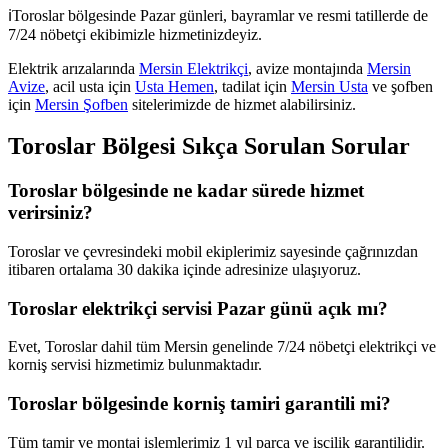
ℹ️
Toroslar
bölgesinde Pazar günleri, bayramlar ve resmi tatillerde de
7/24 nöbetçi ekibimizle hizmetinizdeyiz.
Elektrik arızalarında
Mersin Elektrikçi
, avize montajında
Mersin
Avize
, acil usta için
Usta Hemen
, tadilat için
Mersin Usta
ve şofben
için
Mersin Şofben
sitelerimizde de hizmet alabilirsiniz.
Toroslar
Bölgesi Sıkça Sorulan Sorular
Toroslar bölgesinde ne kadar sürede hizmet
verirsiniz?
Toroslar ve çevresindeki mobil ekiplerimiz sayesinde çağrınızdan
itibaren ortalama 30 dakika içinde adresinize ulaşıyoruz.
Toroslar elektrikçi servisi Pazar günü açık mı?
Evet, Toroslar dahil tüm Mersin genelinde 7/24 nöbetçi elektrikçi ve
korniş servisi hizmetimiz bulunmaktadır.
Toroslar bölgesinde korniş tamiri garantili mi?
Tüm tamir ve montaj işlemlerimiz 1 yıl parça ve işçilik garantilidir.