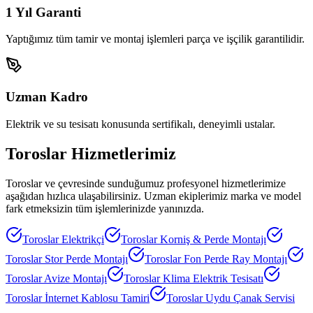
1 Yıl Garanti
Yaptığımız tüm tamir ve montaj işlemleri parça ve işçilik garantilidir.
Uzman Kadro
Elektrik ve su tesisatı konusunda sertifikalı, deneyimli ustalar.
Toroslar
Hizmetlerimiz
Toroslar
ve çevresinde sunduğumuz profesyonel hizmetlerimize
aşağıdan hızlıca ulaşabilirsiniz. Uzman ekiplerimiz marka ve model
fark etmeksizin tüm işlemlerinizde yanınızda.
Toroslar
Elektrikçi
Toroslar
Korniş & Perde Montajı
Toroslar
Stor Perde Montajı
Toroslar
Fon Perde Ray Montajı
Toroslar
Avize Montajı
Toroslar
Klima Elektrik Tesisatı
Toroslar
İnternet Kablosu Tamiri
Toroslar
Uydu Çanak Servisi