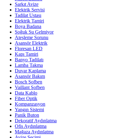
Sarkıt Avize
Elektrik Servisi
Tadilat Ustası
Elektrik Tamiri
Boya Badana
Soğuk Su Gelmiyor
Ateşleme Sorunu
Asansör Elektrik
Floresan LED
Kapı Tamiri
Banyo Tadilatı
Lamba Takma
Duvar Kaplama
Asansör Bakım
Bosch Şofben
Vaillant Şofben
Data Kablo
Fiber Optik
Kompanzasyon
Yangın Sistemi
Panik Buton
Dekoratif Aydınlatma
Ofis Aydınlatma
Mağaza Aydınlatma
Avize Seçimi