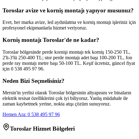
Toroslar avize ve korniş montajı yapıyor musunuz?
Evet, her marka avize, led aydınlatma ve korniş montajı işleriniz için
profesyonel ekipmanlarla hizmet veriyoruz.
Korniş montajı Toroslar'de ne kadar?
Toroslar bölgesinde perde kornişi montajı tek korniş 150-250 TL,
2'li-3'lü 250-400 TL; stor perde montajı adet başı 100-200 TL, fon
perde ray montajı metre başı 50-100 TL. Keşif ücretsiz, güncel fiyat
için 0 538 495 97 96.
Neden Bizi Seçmelisiniz?
Mersin'in yerlisi olarak
Toroslar
bölgesinin altyapısını ve binaların
elektrik tesisat özelliklerini çok iyi biliyoruz. Yanlış müdahale ile
zaman kaybetmek yerine, nokta atışı çözüm sunuyoruz.
Hemen Ara: 0 538 495 97 96
Toroslar
Hizmet Bölgeleri