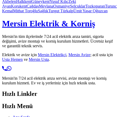
Akbelen
Halkkent
Güneykent
Yusuf Kılıç
Zeki
Ayan
Korukent
Çağdaş
Mevlana
Osmaniye
Selçuklar
Tozkoparan
Turunç
Kemal
Mithat Toroğlu
Sağlık
Turgut Türkalp
Ümit Yaşar Oğuzcan
Mersin Elektrik & Korniş
Mersin'in tüm ilçelerinde 7/24 acil elektrik arıza tamiri, sigorta
değişimi, avize montajı ve korniş kurulum hizmetleri. Ücretsiz keşif
ve garantili teknik servis.
Elektrik ve avize için
Mersin Elektrikçi
,
Mersin Avize
; acil usta için
Usta Hemen
ve
Mersin Usta
.
Mersin'in 7/24 acil elektrik arıza servisi, avize montajı ve korniş
kurulum hizmeti. Ev ve iş yerleriniz için hızlı teknik usta.
Hızlı Linkler
Hızlı Menü