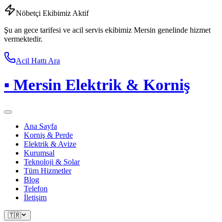
Nöbetçi Ekibimiz Aktif
Şu an gece tarifesi ve acil servis ekibimiz Mersin genelinde hizmet
vermektedir.
Acil Hattı Ara
▪
Mersin Elektrik & Korniş
Ana Sayfa
Korniş & Perde
Elektrik & Avize
Kurumsal
Teknoloji & Solar
Tüm Hizmetler
Blog
Telefon
İletişim
🇹🇷