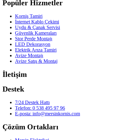
Popüler Hizmetler
Korniş Tamiri
İnternet Kablo Çekimi
Uydu & Çanak Servisi
Güvenlik Kameraları
Stor Perde Montajı
LED Dekorasyon
Elektrik Arıza Tamiri
Avize Montajı
Avize Satış & Montaj
İletişim
Destek
7/24 Destek Hattı
Telefon: 0 538 495 97 96
E-posta: info@mersinkornis.com
Çözüm Ortakları