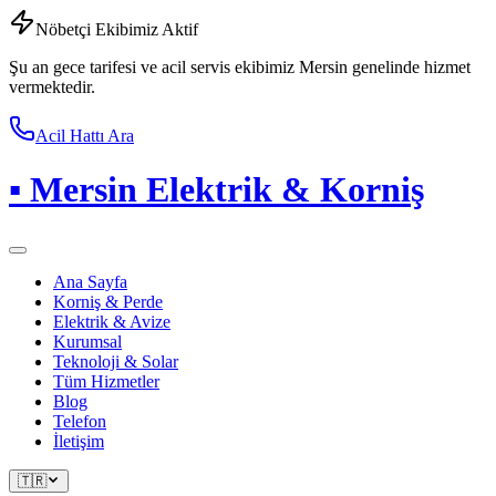
Nöbetçi Ekibimiz Aktif
Şu an gece tarifesi ve acil servis ekibimiz Mersin genelinde hizmet
vermektedir.
Acil Hattı Ara
▪
Mersin Elektrik & Korniş
Ana Sayfa
Korniş & Perde
Elektrik & Avize
Kurumsal
Teknoloji & Solar
Tüm Hizmetler
Blog
Telefon
İletişim
🇹🇷