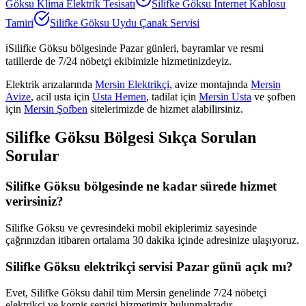
Göksu
Klima Elektrik Tesisatı
Silifke Göksu
İnternet Kablosu
Tamiri
Silifke Göksu
Uydu Çanak Servisi
ℹ️
Silifke Göksu
bölgesinde Pazar günleri, bayramlar ve resmi
tatillerde de 7/24 nöbetçi ekibimizle hizmetinizdeyiz.
Elektrik arızalarında
Mersin Elektrikçi
, avize montajında
Mersin
Avize
, acil usta için
Usta Hemen
, tadilat için
Mersin Usta
ve şofben
için
Mersin Şofben
sitelerimizde de hizmet alabilirsiniz.
Silifke Göksu
Bölgesi Sıkça Sorulan
Sorular
Silifke Göksu bölgesinde ne kadar sürede hizmet
verirsiniz?
Silifke Göksu ve çevresindeki mobil ekiplerimiz sayesinde
çağrınızdan itibaren ortalama 30 dakika içinde adresinize ulaşıyoruz.
Silifke Göksu elektrikçi servisi Pazar günü açık mı?
Evet, Silifke Göksu dahil tüm Mersin genelinde 7/24 nöbetçi
elektrikçi ve korniş servisi hizmetimiz bulunmaktadır.