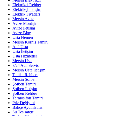
Mersin Elektrikçi
Elektrikçi Rehber
Elektrikçi İletişim
Elektrik Fiyatları
Mersin Avize
Avize Montajı
Avize İletişim
Avize Blog
Usta Hemen
Mersin Korniş Tamiri
Acil Usta
Usta İletişim
Usta Hizmetler
Mersin Usta
7/24 Acil Servis
Mersin Usta İletişim
Tadilat Rehberi
Mersin Şofben
Şofben Tamiri
Şofben İletişim
Şofben Rehber
Termosifon Tamiri
Priz Değişimi
Bahçe Aydınlatma
Su Tesisatçısı