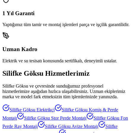
1 Yıl Garanti
Yaptığımız tüm tamir ve montaj işlemleri parça ve işçilik garantilidir.
Uzman Kadro
Elektrik ve su tesisatı konusunda sertifikalı, deneyimli ustalar.
Silifke Göksu
Hizmetlerimiz
Silifke Göksu
ve çevresinde sunduğumuz profesyonel
hizmetlerimize aşağıdan hızlıca ulaşabilirsiniz. Uzman ekiplerimiz
marka ve model fark etmeksizin tüm işlemlerinizde yanınızda.
Silifke Göksu
Elektrikçi
Silifke Göksu
Korniş & Perde
Montajı
Silifke Göksu
Stor Perde Montajı
Silifke Göksu
Fon
Perde Ray Montajı
Silifke Göksu
Avize Montajı
Silifke