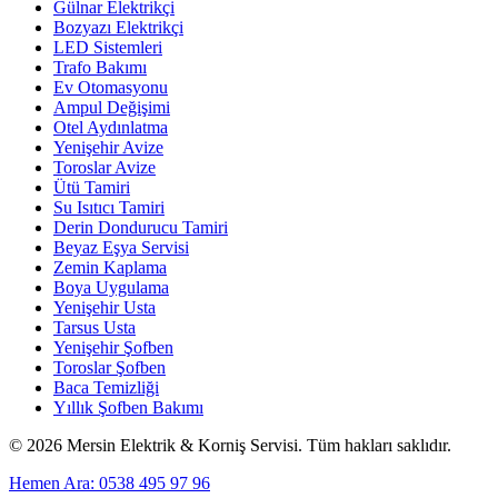
Gülnar Elektrikçi
Bozyazı Elektrikçi
LED Sistemleri
Trafo Bakımı
Ev Otomasyonu
Ampul Değişimi
Otel Aydınlatma
Yenişehir Avize
Toroslar Avize
Ütü Tamiri
Su Isıtıcı Tamiri
Derin Dondurucu Tamiri
Beyaz Eşya Servisi
Zemin Kaplama
Boya Uygulama
Yenişehir Usta
Tarsus Usta
Yenişehir Şofben
Toroslar Şofben
Baca Temizliği
Yıllık Şofben Bakımı
©
2026
Mersin Elektrik & Korniş Servisi. Tüm hakları saklıdır.
Hemen Ara: 0538 495 97 96