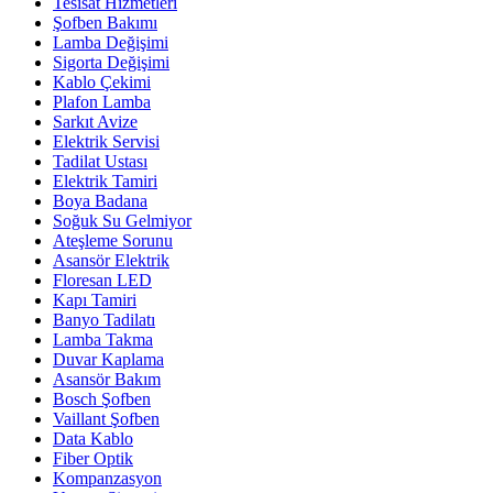
Tesisat Hizmetleri
Şofben Bakımı
Lamba Değişimi
Sigorta Değişimi
Kablo Çekimi
Plafon Lamba
Sarkıt Avize
Elektrik Servisi
Tadilat Ustası
Elektrik Tamiri
Boya Badana
Soğuk Su Gelmiyor
Ateşleme Sorunu
Asansör Elektrik
Floresan LED
Kapı Tamiri
Banyo Tadilatı
Lamba Takma
Duvar Kaplama
Asansör Bakım
Bosch Şofben
Vaillant Şofben
Data Kablo
Fiber Optik
Kompanzasyon