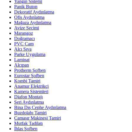
Yangın Sistemi
Panik Buton
Dekoratif Aydınlatma
Ofis Aydınlatma
Mağaza Aydınlatma
Avize Seçimi
Marangoz
Doğramacı
PVC Cam
Alçı Sıva
Parke Uygulama
Laminat
Alçıpan
Protherm Şofben
Eurostar Şofben
Kombi Tamiri
Anamur Elektrikçi
Kamera Sistemleri
Diafon Montajı
Seri Aydınlatma
Bina Dış Cephe Aydınlatma
Buzdolabı Tamiri
Çamaşır Makinesi Tamiri
Mutfak Tadilatı
İhlas Şofben