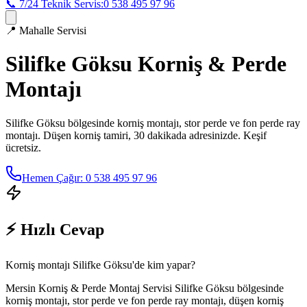
📞 7/24 Teknik Servis:
0 538 495 97 96
📍
Mahalle Servisi
Silifke Göksu
Korniş & Perde
Montajı
Silifke Göksu
bölgesinde korniş montajı, stor perde ve fon perde ray
montajı. Düşen korniş tamiri, 30 dakikada adresinizde. Keşif
ücretsiz.
Hemen Çağır: 0 538 495 97 96
⚡ Hızlı Cevap
Korniş montajı Silifke Göksu'de kim yapar?
Mersin Korniş & Perde Montaj Servisi Silifke Göksu bölgesinde
korniş montajı, stor perde ve fon perde ray montajı, düşen korniş