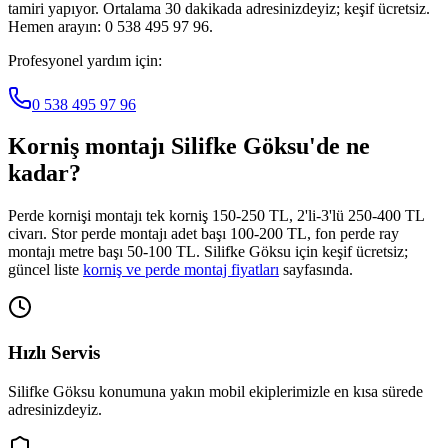
tamiri yapıyor. Ortalama 30 dakikada adresinizdeyiz; keşif ücretsiz.
Hemen arayın: 0 538 495 97 96.
Profesyonel yardım için:
0 538 495 97 96
Korniş montajı
Silifke Göksu
'de ne
kadar?
Perde kornişi montajı tek korniş 150-250 TL, 2'li-3'lü 250-400 TL
civarı. Stor perde montajı adet başı 100-200 TL, fon perde ray
montajı metre başı 50-100 TL.
Silifke Göksu
için keşif ücretsiz;
güncel liste
korniş ve perde montaj fiyatları
sayfasında.
Hızlı Servis
Silifke Göksu
konumuna yakın mobil ekiplerimizle en kısa sürede
adresinizdeyiz.