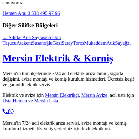
sunuyoruz.
Hemen Ara: 0 538 495 97 96
Diğer
Silifke
Bölgeleri
←
Silifke
Ana Sayfasına Dön
Taşucu
Atakent
Susanoğlu
Gazi
Saray
Toros
Mukaddem
Atik
Sayağzı
Mersin Elektrik & Korniş
Mersin'in tüm ilçelerinde 7/24 acil elektrik arıza tamiri, sigorta
değişimi, avize montajı ve korniş kurulum hizmetleri. Ücretsiz keşif
ve garantili teknik servis.
Elektrik ve avize için
Mersin Elektrikçi
,
Mersin Avize
; acil usta için
Usta Hemen
ve
Mersin Usta
.
Mersin'in 7/24 acil elektrik arıza servisi, avize montajı ve korniş
kurulum hizmeti. Ev ve iş yerleriniz için hızlı teknik usta.