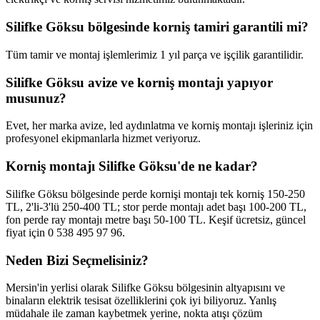
Silifke Göksu bölgesinde korniş tamiri garantili mi?
Tüm tamir ve montaj işlemlerimiz 1 yıl parça ve işçilik garantilidir.
Silifke Göksu avize ve korniş montajı yapıyor
musunuz?
Evet, her marka avize, led aydınlatma ve korniş montajı işleriniz için
profesyonel ekipmanlarla hizmet veriyoruz.
Korniş montajı Silifke Göksu'de ne kadar?
Silifke Göksu bölgesinde perde kornişi montajı tek korniş 150-250
TL, 2'li-3'lü 250-400 TL; stor perde montajı adet başı 100-200 TL,
fon perde ray montajı metre başı 50-100 TL. Keşif ücretsiz, güncel
fiyat için 0 538 495 97 96.
Neden Bizi Seçmelisiniz?
Mersin'in yerlisi olarak
Silifke Göksu
bölgesinin altyapısını ve
binaların elektrik tesisat özelliklerini çok iyi biliyoruz. Yanlış
müdahale ile zaman kaybetmek yerine, nokta atışı çözüm