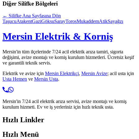
Diğer
Silifke
Bölgeleri
←
Silifke
Ana Sayfasına Dön
Taşucu
Atakent
Gazi
Göksu
Saray
Toros
Mukaddem
Atik
Sayağzı
Mersin Elektrik & Korniş
Mersin'in tüm ilçelerinde 7/24 acil elektrik arıza tamiri, sigorta
değişimi, avize montajı ve korniş kurulum hizmetleri. Ücretsiz keşif
ve garantili teknik servis.
Elektrik ve avize için
Mersin Elektrikçi
,
Mersin Avize
; acil usta için
Usta Hemen
ve
Mersin Usta
.
Mersin'in 7/24 acil elektrik arıza servisi, avize montajı ve korniş
kurulum hizmeti. Ev ve iş yerleriniz için hızlı teknik usta.
Hızlı Linkler
Hızlı Menü