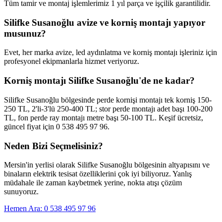
Tüm tamir ve montaj işlemlerimiz 1 yıl parça ve işçilik garantilidir.
Silifke Susanoğlu avize ve korniş montajı yapıyor
musunuz?
Evet, her marka avize, led aydınlatma ve korniş montajı işleriniz için
profesyonel ekipmanlarla hizmet veriyoruz.
Korniş montajı Silifke Susanoğlu'de ne kadar?
Silifke Susanoğlu bölgesinde perde kornişi montajı tek korniş 150-
250 TL, 2'li-3'lü 250-400 TL; stor perde montajı adet başı 100-200
TL, fon perde ray montajı metre başı 50-100 TL. Keşif ücretsiz,
güncel fiyat için 0 538 495 97 96.
Neden Bizi Seçmelisiniz?
Mersin'in yerlisi olarak
Silifke Susanoğlu
bölgesinin altyapısını ve
binaların elektrik tesisat özelliklerini çok iyi biliyoruz. Yanlış
müdahale ile zaman kaybetmek yerine, nokta atışı çözüm
sunuyoruz.
Hemen Ara: 0 538 495 97 96