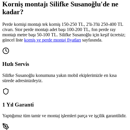
Korniş montajı
Silifke Susanoğlu
'de ne
kadar?
Perde kornişi montajı tek korniş 150-250 TL, 2'li-3'lü 250-400 TL
civarı. Stor perde montajı adet başı 100-200 TL, fon perde ray
montajı metre başı 50-100 TL.
Silifke Susanoğlu
için keşif ücretsiz;
güncel liste
korniş ve perde montaj fiyatları
sayfasında.
Hızlı Servis
Silifke Susanoğlu
konumuna yakın mobil ekiplerimizle en kısa
sürede adresinizdeyiz.
1 Yıl Garanti
Yaptığımız tüm tamir ve montaj işlemleri parça ve işçilik garantilidir.