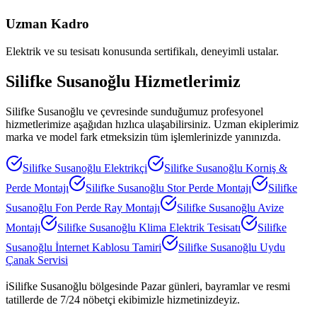
Uzman Kadro
Elektrik ve su tesisatı konusunda sertifikalı, deneyimli ustalar.
Silifke Susanoğlu
Hizmetlerimiz
Silifke Susanoğlu
ve çevresinde sunduğumuz profesyonel
hizmetlerimize aşağıdan hızlıca ulaşabilirsiniz. Uzman ekiplerimiz
marka ve model fark etmeksizin tüm işlemlerinizde yanınızda.
Silifke Susanoğlu
Elektrikçi
Silifke Susanoğlu
Korniş &
Perde Montajı
Silifke Susanoğlu
Stor Perde Montajı
Silifke
Susanoğlu
Fon Perde Ray Montajı
Silifke Susanoğlu
Avize
Montajı
Silifke Susanoğlu
Klima Elektrik Tesisatı
Silifke
Susanoğlu
İnternet Kablosu Tamiri
Silifke Susanoğlu
Uydu
Çanak Servisi
ℹ️
Silifke Susanoğlu
bölgesinde Pazar günleri, bayramlar ve resmi
tatillerde de 7/24 nöbetçi ekibimizle hizmetinizdeyiz.