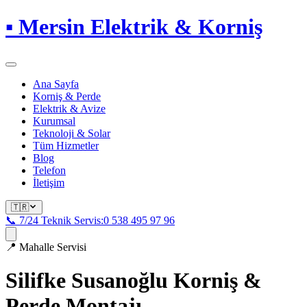
▪
Mersin Elektrik & Korniş
Ana Sayfa
Korniş & Perde
Elektrik & Avize
Kurumsal
Teknoloji & Solar
Tüm Hizmetler
Blog
Telefon
İletişim
🇹🇷
📞 7/24 Teknik Servis:
0 538 495 97 96
📍
Mahalle Servisi
Silifke Susanoğlu
Korniş &
Perde Montajı