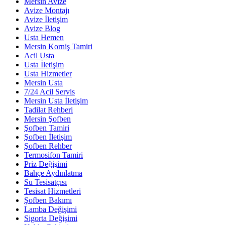
Mersin Avize
Avize Montajı
Avize İletişim
Avize Blog
Usta Hemen
Mersin Korniş Tamiri
Acil Usta
Usta İletişim
Usta Hizmetler
Mersin Usta
7/24 Acil Servis
Mersin Usta İletişim
Tadilat Rehberi
Mersin Şofben
Şofben Tamiri
Şofben İletişim
Şofben Rehber
Termosifon Tamiri
Priz Değişimi
Bahçe Aydınlatma
Su Tesisatçısı
Tesisat Hizmetleri
Şofben Bakımı
Lamba Değişimi
Sigorta Değişimi