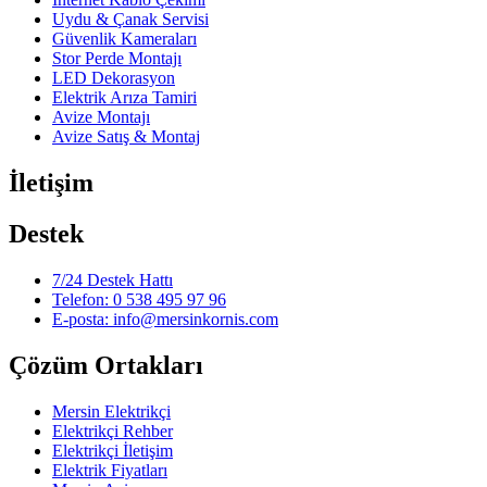
Uydu & Çanak Servisi
Güvenlik Kameraları
Stor Perde Montajı
LED Dekorasyon
Elektrik Arıza Tamiri
Avize Montajı
Avize Satış & Montaj
İletişim
Destek
7/24 Destek Hattı
Telefon: 0 538 495 97 96
E-posta: info@mersinkornis.com
Çözüm Ortakları
Mersin Elektrikçi
Elektrikçi Rehber
Elektrikçi İletişim
Elektrik Fiyatları