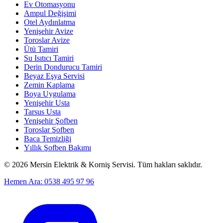
Ev Otomasyonu
Ampul Değişimi
Otel Aydınlatma
Yenişehir Avize
Toroslar Avize
Ütü Tamiri
Su Isıtıcı Tamiri
Derin Dondurucu Tamiri
Beyaz Eşya Servisi
Zemin Kaplama
Boya Uygulama
Yenişehir Usta
Tarsus Usta
Yenişehir Şofben
Toroslar Şofben
Baca Temizliği
Yıllık Şofben Bakımı
©
2026
Mersin Elektrik & Korniş Servisi. Tüm hakları saklıdır.
Hemen Ara: 0538 495 97 96