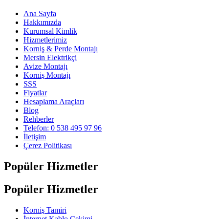
Ana Sayfa
Hakkımızda
Kurumsal Kimlik
Hizmetlerimiz
Korniş & Perde Montajı
Mersin Elektrikçi
Avize Montajı
Korniş Montajı
SSS
Fiyatlar
Hesaplama Araçları
Blog
Rehberler
Telefon: 0 538 495 97 96
İletişim
Çerez Politikası
Popüler Hizmetler
Popüler Hizmetler
Korniş Tamiri
İnternet Kablo Çekimi