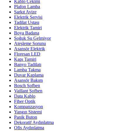
Kablo Çekimi
Plafon Lamba
Sarkıt Avize
Elektrik Servisi
Tadilat Ustası
Elektrik Tamiri
Boya Badana
Soğuk Su Gelmiyor
Ateşleme Sorunu
Asansör Elektrik
Floresan LED
Kapı Tamiri
Banyo Tadilatı
Lamba Takma
Duvar Kaplama
Asansör Bakım
Bosch Şofben
Vaillant Şofben
Data Kablo
Fiber Optik
Kompanzasyon
Yangın Sistemi
Panik Buton
Dekoratif Aydınlatma
Ofis Aydınlatma