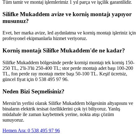
Tüm tamir ve montaj işlemlerimiz 1 yıl parça ve işçilik garantilidir.
Silifke Mukaddem avize ve korniş montajı yapıyor
musunuz?
Evet, her marka avize, led aydınlatma ve korniş montajı işleriniz için
profesyonel ekipmanlarla hizmet veriyoruz.
Korniş montajı Silifke Mukaddem'de ne kadar?
Silifke Mukaddem bölgesinde perde kornişi montajı tek korniş 150-
250 TL, 2'li-3'lü 250-400 TL; stor perde montajı adet başı 100-200
TL, fon perde ray montajı metre başı 50-100 TL. Keşif ücretsiz,
güncel fiyat için 0 538 495 97 96.
Neden Bizi Seçmelisiniz?
Mersin'in yerlisi olarak
Silifke Mukaddem
bölgesinin altyapısını ve
binaların elektrik tesisat özelliklerini çok iyi biliyoruz. Yanlış
müdahale ile zaman kaybetmek yerine, nokta atışı çözüm
sunuyoruz.
Hemen Ara: 0 538 495 97 96