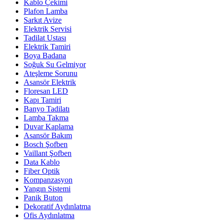
Kablo Çekimi
Plafon Lamba
Sarkıt Avize
Elektrik Servisi
Tadilat Ustası
Elektrik Tamiri
Boya Badana
Soğuk Su Gelmiyor
Ateşleme Sorunu
Asansör Elektrik
Floresan LED
Kapı Tamiri
Banyo Tadilatı
Lamba Takma
Duvar Kaplama
Asansör Bakım
Bosch Şofben
Vaillant Şofben
Data Kablo
Fiber Optik
Kompanzasyon
Yangın Sistemi
Panik Buton
Dekoratif Aydınlatma
Ofis Aydınlatma