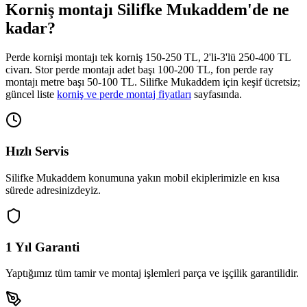
Korniş montajı
Silifke Mukaddem
'de ne
kadar?
Perde kornişi montajı tek korniş 150-250 TL, 2'li-3'lü 250-400 TL
civarı. Stor perde montajı adet başı 100-200 TL, fon perde ray
montajı metre başı 50-100 TL.
Silifke Mukaddem
için keşif ücretsiz;
güncel liste
korniş ve perde montaj fiyatları
sayfasında.
Hızlı Servis
Silifke Mukaddem
konumuna yakın mobil ekiplerimizle en kısa
sürede adresinizdeyiz.
1 Yıl Garanti
Yaptığımız tüm tamir ve montaj işlemleri parça ve işçilik garantilidir.