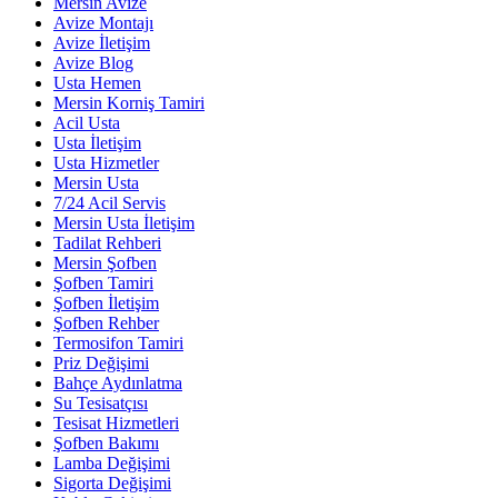
Mersin Avize
Avize Montajı
Avize İletişim
Avize Blog
Usta Hemen
Mersin Korniş Tamiri
Acil Usta
Usta İletişim
Usta Hizmetler
Mersin Usta
7/24 Acil Servis
Mersin Usta İletişim
Tadilat Rehberi
Mersin Şofben
Şofben Tamiri
Şofben İletişim
Şofben Rehber
Termosifon Tamiri
Priz Değişimi
Bahçe Aydınlatma
Su Tesisatçısı
Tesisat Hizmetleri
Şofben Bakımı
Lamba Değişimi
Sigorta Değişimi