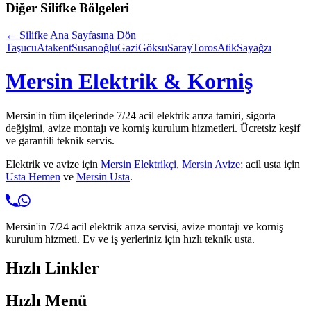
Diğer
Silifke
Bölgeleri
←
Silifke
Ana Sayfasına Dön
Taşucu
Atakent
Susanoğlu
Gazi
Göksu
Saray
Toros
Atik
Sayağzı
Mersin Elektrik & Korniş
Mersin'in tüm ilçelerinde 7/24 acil elektrik arıza tamiri, sigorta
değişimi, avize montajı ve korniş kurulum hizmetleri. Ücretsiz keşif
ve garantili teknik servis.
Elektrik ve avize için
Mersin Elektrikçi
,
Mersin Avize
; acil usta için
Usta Hemen
ve
Mersin Usta
.
Mersin'in 7/24 acil elektrik arıza servisi, avize montajı ve korniş
kurulum hizmeti. Ev ve iş yerleriniz için hızlı teknik usta.
Hızlı Linkler
Hızlı Menü