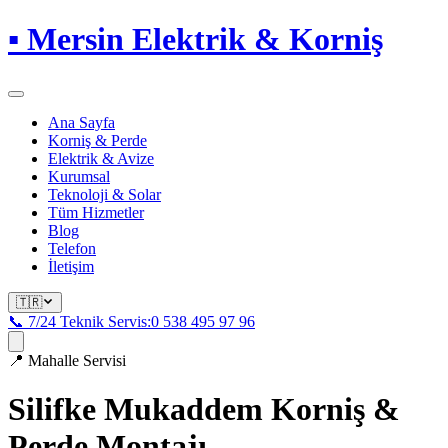
▪
Mersin Elektrik & Korniş
Ana Sayfa
Korniş & Perde
Elektrik & Avize
Kurumsal
Teknoloji & Solar
Tüm Hizmetler
Blog
Telefon
İletişim
🇹🇷
📞 7/24 Teknik Servis:
0 538 495 97 96
📍
Mahalle Servisi
Silifke Mukaddem
Korniş &
Perde Montajı