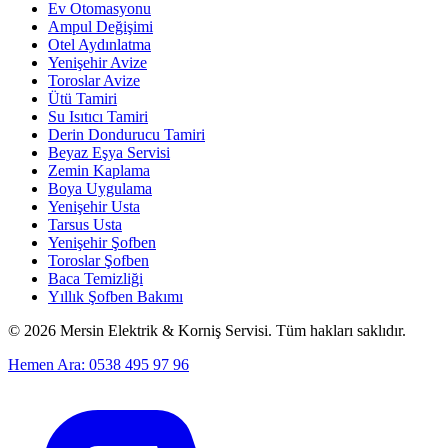
Ev Otomasyonu
Ampul Değişimi
Otel Aydınlatma
Yenişehir Avize
Toroslar Avize
Ütü Tamiri
Su Isıtıcı Tamiri
Derin Dondurucu Tamiri
Beyaz Eşya Servisi
Zemin Kaplama
Boya Uygulama
Yenişehir Usta
Tarsus Usta
Yenişehir Şofben
Toroslar Şofben
Baca Temizliği
Yıllık Şofben Bakımı
©
2026
Mersin Elektrik & Korniş Servisi. Tüm hakları saklıdır.
Hemen Ara: 0538 495 97 96