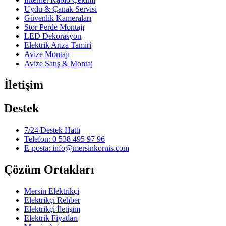
Uydu & Çanak Servisi
Güvenlik Kameraları
Stor Perde Montajı
LED Dekorasyon
Elektrik Arıza Tamiri
Avize Montajı
Avize Satış & Montaj
İletişim
Destek
7/24 Destek Hattı
Telefon: 0 538 495 97 96
E-posta: info@mersinkornis.com
Çözüm Ortakları
Mersin Elektrikçi
Elektrikçi Rehber
Elektrikçi İletişim
Elektrik Fiyatları