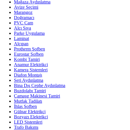
Mağaza Aydınlatma
Avize Seçimi
Marangoz
Doğramacı
PVC Cam
Alçı Sıva
Parke Uygulama
Laminat
Alçıpan
Protherm Şofben
Eurostar Şofben
Kombi Tamiri
Anamur Elektrikçi
Kamera Sistemleri
Diafon Montajı
Seri Aydınlatma
Bina Dış Cephe Aydınlatma
Buzdolabı Tamiri
Çamaşır Makinesi Tamiri
Mutfak Tadilatı
İhlas Şofben
Gülnar Elektrikçi
Bozyazı Elektrikçi
LED Sistemleri
Trafo Bakımı