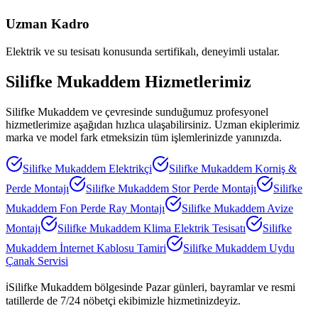
Uzman Kadro
Elektrik ve su tesisatı konusunda sertifikalı, deneyimli ustalar.
Silifke Mukaddem
Hizmetlerimiz
Silifke Mukaddem
ve çevresinde sunduğumuz profesyonel
hizmetlerimize aşağıdan hızlıca ulaşabilirsiniz. Uzman ekiplerimiz
marka ve model fark etmeksizin tüm işlemlerinizde yanınızda.
Silifke Mukaddem
Elektrikçi
Silifke Mukaddem
Korniş &
Perde Montajı
Silifke Mukaddem
Stor Perde Montajı
Silifke
Mukaddem
Fon Perde Ray Montajı
Silifke Mukaddem
Avize
Montajı
Silifke Mukaddem
Klima Elektrik Tesisatı
Silifke
Mukaddem
İnternet Kablosu Tamiri
Silifke Mukaddem
Uydu
Çanak Servisi
ℹ️
Silifke Mukaddem
bölgesinde Pazar günleri, bayramlar ve resmi
tatillerde de 7/24 nöbetçi ekibimizle hizmetinizdeyiz.