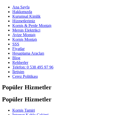
Ana Sayfa
Hakkımızda
Kurumsal Kimlik
Hizmetlerimiz
Korniş & Perde Montajı
Mersin Elektrikçi
Avize Montajı
Korniş Montajı
SSS
Fiyatlar
Hesaplama Araçları
Blog
Rehberler
Telefon: 0 538 495 97 96
İletişim
Çerez Politikası
Popüler Hizmetler
Popüler Hizmetler
Korniş Tamiri
İnternet Kablo Çekimi