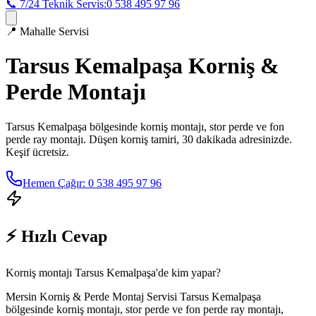
📞 7/24 Teknik Servis:
0 538 495 97 96
📍
Mahalle Servisi
Tarsus Kemalpaşa
Korniş &
Perde Montajı
Tarsus Kemalpaşa
bölgesinde korniş montajı, stor perde ve fon
perde ray montajı. Düşen korniş tamiri, 30 dakikada adresinizde.
Keşif ücretsiz.
Hemen Çağır: 0 538 495 97 96
⚡ Hızlı Cevap
Korniş montajı Tarsus Kemalpaşa'de kim yapar?
Mersin Korniş & Perde Montaj Servisi Tarsus Kemalpaşa
bölgesinde korniş montajı, stor perde ve fon perde ray montajı,