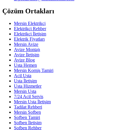
Çözüm Ortakları
Mersin Elektrikçi
Elektrikçi Rehber
Elektrikçi İletişim
Elektrik Fiyatları
Mersin Avize
Avize Montajı
Avize İletişim
Avize Blog
Usta Hemen
Mersin Korniş Tamiri
Acil Usta
Usta İletişim
Usta Hizmetler
Mersin Usta
7/24 Acil Servis
Mersin Usta İletişim
Tadilat Rehberi
Mersin Şofben
Şofben Tamiri
Şofben İletişim
Şofben Rehber