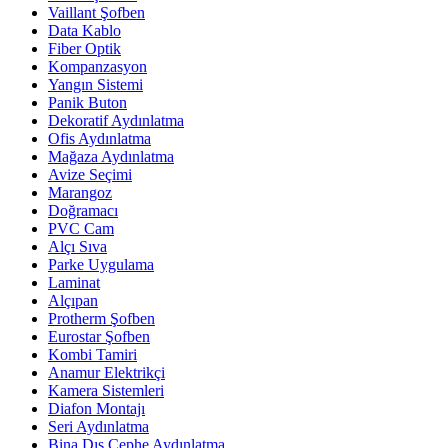
Vaillant Şofben
Data Kablo
Fiber Optik
Kompanzasyon
Yangın Sistemi
Panik Buton
Dekoratif Aydınlatma
Ofis Aydınlatma
Mağaza Aydınlatma
Avize Seçimi
Marangoz
Doğramacı
PVC Cam
Alçı Sıva
Parke Uygulama
Laminat
Alçıpan
Protherm Şofben
Eurostar Şofben
Kombi Tamiri
Anamur Elektrikçi
Kamera Sistemleri
Diafon Montajı
Seri Aydınlatma
Bina Dış Cephe Aydınlatma