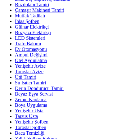
Buzdolabı Tamiri
Çamaşır Makinesi Tamiri
Mutfak Tadilatı
İhlas Şofben
Gülnar Elektrikçi
Bozyazı Elektrikçi
LED Sistemleri
Trafo Bakımı
Ev Otomasyonu
Ampul Değişimi
Otel Aydınlatma
Yenişehir Avize
Toroslar Avize
Ütü Tamiri
Su Isıtıcı Tamiri
Derin Dondurucu Tamiri
Beyaz Eşya Servisi
Zemin Kaplama
Boya Uygulama
Yenişehir Usta
Tarsus Usta
Yenişehir Şofben
Toroslar Şofben
Baca Temizliği
Yıllık Şofben Bakımı