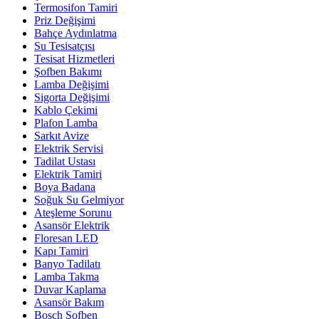
Termosifon Tamiri
Priz Değişimi
Bahçe Aydınlatma
Su Tesisatçısı
Tesisat Hizmetleri
Şofben Bakımı
Lamba Değişimi
Sigorta Değişimi
Kablo Çekimi
Plafon Lamba
Sarkıt Avize
Elektrik Servisi
Tadilat Ustası
Elektrik Tamiri
Boya Badana
Soğuk Su Gelmiyor
Ateşleme Sorunu
Asansör Elektrik
Floresan LED
Kapı Tamiri
Banyo Tadilatı
Lamba Takma
Duvar Kaplama
Asansör Bakım
Bosch Şofben