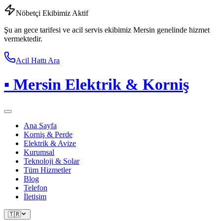
Nöbetçi Ekibimiz Aktif
Şu an gece tarifesi ve acil servis ekibimiz Mersin genelinde hizmet
vermektedir.
Acil Hattı Ara
▪
Mersin Elektrik & Korniş
Ana Sayfa
Korniş & Perde
Elektrik & Avize
Kurumsal
Teknoloji & Solar
Tüm Hizmetler
Blog
Telefon
İletişim
🇹🇷