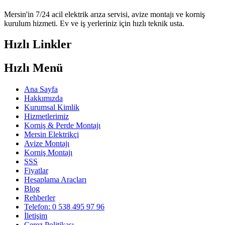
Mersin'in 7/24 acil elektrik arıza servisi, avize montajı ve korniş
kurulum hizmeti. Ev ve iş yerleriniz için hızlı teknik usta.
Hızlı Linkler
Hızlı Menü
Ana Sayfa
Hakkımızda
Kurumsal Kimlik
Hizmetlerimiz
Korniş & Perde Montajı
Mersin Elektrikçi
Avize Montajı
Korniş Montajı
SSS
Fiyatlar
Hesaplama Araçları
Blog
Rehberler
Telefon: 0 538 495 97 96
İletişim
Çerez Politikası