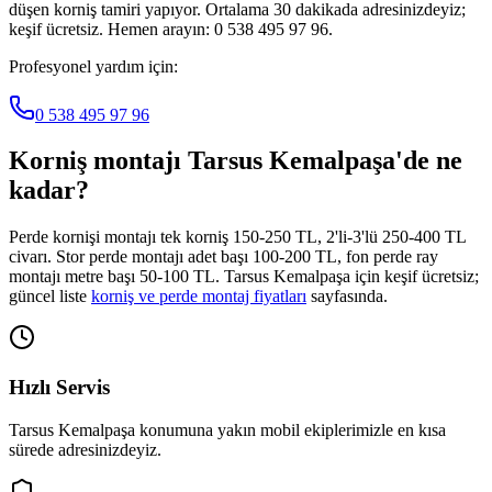
düşen korniş tamiri yapıyor. Ortalama 30 dakikada adresinizdeyiz;
keşif ücretsiz. Hemen arayın: 0 538 495 97 96.
Profesyonel yardım için:
0 538 495 97 96
Korniş montajı
Tarsus Kemalpaşa
'de ne
kadar?
Perde kornişi montajı tek korniş 150-250 TL, 2'li-3'lü 250-400 TL
civarı. Stor perde montajı adet başı 100-200 TL, fon perde ray
montajı metre başı 50-100 TL.
Tarsus Kemalpaşa
için keşif ücretsiz;
güncel liste
korniş ve perde montaj fiyatları
sayfasında.
Hızlı Servis
Tarsus Kemalpaşa
konumuna yakın mobil ekiplerimizle en kısa
sürede adresinizdeyiz.