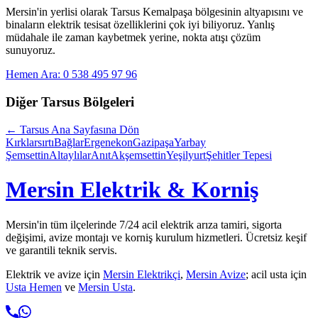
Mersin'in yerlisi olarak
Tarsus Kemalpaşa
bölgesinin altyapısını ve
binaların elektrik tesisat özelliklerini çok iyi biliyoruz. Yanlış
müdahale ile zaman kaybetmek yerine, nokta atışı çözüm
sunuyoruz.
Hemen Ara: 0 538 495 97 96
Diğer
Tarsus
Bölgeleri
←
Tarsus
Ana Sayfasına Dön
Kırklarsırtı
Bağlar
Ergenekon
Gazipaşa
Yarbay
Şemsettin
Altaylılar
Anıt
Akşemsettin
Yeşilyurt
Şehitler Tepesi
Mersin Elektrik & Korniş
Mersin'in tüm ilçelerinde 7/24 acil elektrik arıza tamiri, sigorta
değişimi, avize montajı ve korniş kurulum hizmetleri. Ücretsiz keşif
ve garantili teknik servis.
Elektrik ve avize için
Mersin Elektrikçi
,
Mersin Avize
; acil usta için
Usta Hemen
ve
Mersin Usta
.