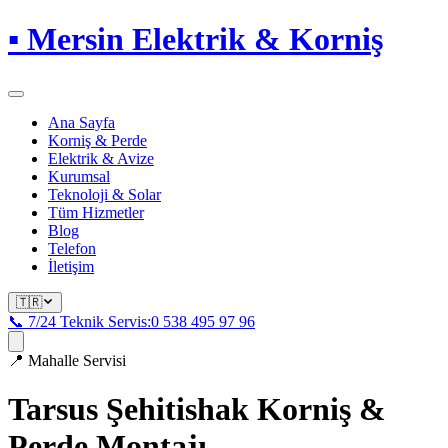
▪
Mersin Elektrik & Korniş
Ana Sayfa
Korniş & Perde
Elektrik & Avize
Kurumsal
Teknoloji & Solar
Tüm Hizmetler
Blog
Telefon
İletişim
🇹🇷
📞 7/24 Teknik Servis:
0 538 495 97 96
📍
Mahalle Servisi
Tarsus Şehitishak
Korniş &
Perde Montajı