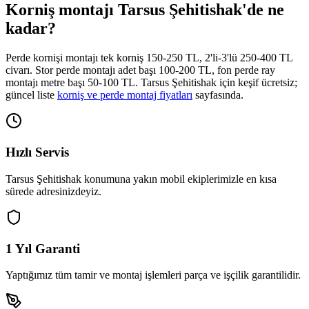
Korniş montajı
Tarsus Şehitishak
'de ne
kadar?
Perde kornişi montajı tek korniş 150-250 TL, 2'li-3'lü 250-400 TL
civarı. Stor perde montajı adet başı 100-200 TL, fon perde ray
montajı metre başı 50-100 TL.
Tarsus Şehitishak
için keşif ücretsiz;
güncel liste
korniş ve perde montaj fiyatları
sayfasında.
Hızlı Servis
Tarsus Şehitishak
konumuna yakın mobil ekiplerimizle en kısa
sürede adresinizdeyiz.
1 Yıl Garanti
Yaptığımız tüm tamir ve montaj işlemleri parça ve işçilik garantilidir.