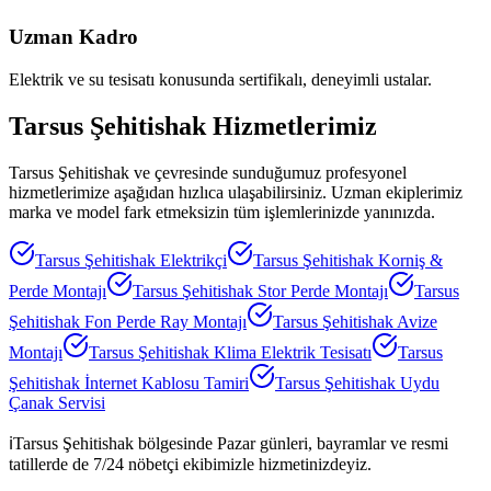
Uzman Kadro
Elektrik ve su tesisatı konusunda sertifikalı, deneyimli ustalar.
Tarsus Şehitishak
Hizmetlerimiz
Tarsus Şehitishak
ve çevresinde sunduğumuz profesyonel
hizmetlerimize aşağıdan hızlıca ulaşabilirsiniz. Uzman ekiplerimiz
marka ve model fark etmeksizin tüm işlemlerinizde yanınızda.
Tarsus Şehitishak
Elektrikçi
Tarsus Şehitishak
Korniş &
Perde Montajı
Tarsus Şehitishak
Stor Perde Montajı
Tarsus
Şehitishak
Fon Perde Ray Montajı
Tarsus Şehitishak
Avize
Montajı
Tarsus Şehitishak
Klima Elektrik Tesisatı
Tarsus
Şehitishak
İnternet Kablosu Tamiri
Tarsus Şehitishak
Uydu
Çanak Servisi
ℹ️
Tarsus Şehitishak
bölgesinde Pazar günleri, bayramlar ve resmi
tatillerde de 7/24 nöbetçi ekibimizle hizmetinizdeyiz.