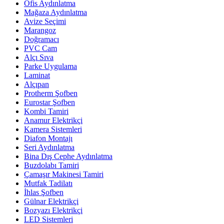
Ofis Aydınlatma
Mağaza Aydınlatma
Avize Seçimi
Marangoz
Doğramacı
PVC Cam
Alçı Sıva
Parke Uygulama
Laminat
Alçıpan
Protherm Şofben
Eurostar Şofben
Kombi Tamiri
Anamur Elektrikçi
Kamera Sistemleri
Diafon Montajı
Seri Aydınlatma
Bina Dış Cephe Aydınlatma
Buzdolabı Tamiri
Çamaşır Makinesi Tamiri
Mutfak Tadilatı
İhlas Şofben
Gülnar Elektrikçi
Bozyazı Elektrikçi
LED Sistemleri