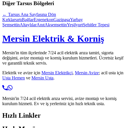
Diğer
Tarsus
Bölgeleri
←
Tarsus
Ana Sayfasına Dön
Kırklarsırtı
Bağlar
Ergenekon
Gazipaşa
Yarbay
Şemsettin
Altaylılar
Anıt
Akşemsettin
Yeşilyurt
Şehitler Tepesi
Mersin Elektrik & Korniş
Mersin'in tüm ilçelerinde 7/24 acil elektrik arıza tamiri, sigorta
değişimi, avize montajı ve korniş kurulum hizmetleri. Ücretsiz keşif
ve garantili teknik servis.
Elektrik ve avize için
Mersin Elektrikçi
,
Mersin Avize
; acil usta için
Usta Hemen
ve
Mersin Usta
.
Mersin'in 7/24 acil elektrik arıza servisi, avize montajı ve korniş
kurulum hizmeti. Ev ve iş yerleriniz için hızlı teknik usta.
Hızlı Linkler