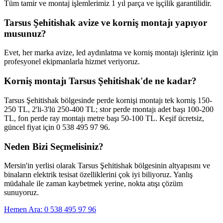
Tüm tamir ve montaj işlemlerimiz 1 yıl parça ve işçilik garantilidir.
Tarsus Şehitishak avize ve korniş montajı yapıyor
musunuz?
Evet, her marka avize, led aydınlatma ve korniş montajı işleriniz için
profesyonel ekipmanlarla hizmet veriyoruz.
Korniş montajı Tarsus Şehitishak'de ne kadar?
Tarsus Şehitishak bölgesinde perde kornişi montajı tek korniş 150-
250 TL, 2'li-3'lü 250-400 TL; stor perde montajı adet başı 100-200
TL, fon perde ray montajı metre başı 50-100 TL. Keşif ücretsiz,
güncel fiyat için 0 538 495 97 96.
Neden Bizi Seçmelisiniz?
Mersin'in yerlisi olarak
Tarsus Şehitishak
bölgesinin altyapısını ve
binaların elektrik tesisat özelliklerini çok iyi biliyoruz. Yanlış
müdahale ile zaman kaybetmek yerine, nokta atışı çözüm
sunuyoruz.
Hemen Ara: 0 538 495 97 96