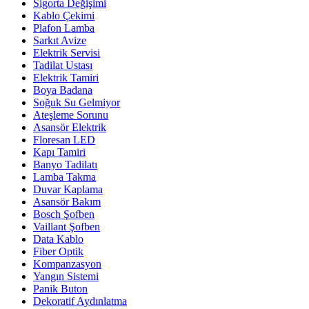
Sigorta Değişimi
Kablo Çekimi
Plafon Lamba
Sarkıt Avize
Elektrik Servisi
Tadilat Ustası
Elektrik Tamiri
Boya Badana
Soğuk Su Gelmiyor
Ateşleme Sorunu
Asansör Elektrik
Floresan LED
Kapı Tamiri
Banyo Tadilatı
Lamba Takma
Duvar Kaplama
Asansör Bakım
Bosch Şofben
Vaillant Şofben
Data Kablo
Fiber Optik
Kompanzasyon
Yangın Sistemi
Panik Buton
Dekoratif Aydınlatma