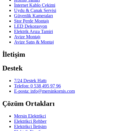
İnternet Kablo Çekimi
Uydu & Çanak Servisi
Güvenlik Kameraları
Stor Perde Montajı
LED Dekorasyon
Elektrik Arıza Tamiri
Avize Montajı
Avize Satış & Montaj
İletişim
Destek
7/24 Destek Hattı
Telefon: 0 538 495 97 96
E-posta: info@mersinkornis.com
Çözüm Ortakları
Mersin Elektrikçi
Elektrikçi Rehber
Elektrikçi İletişim