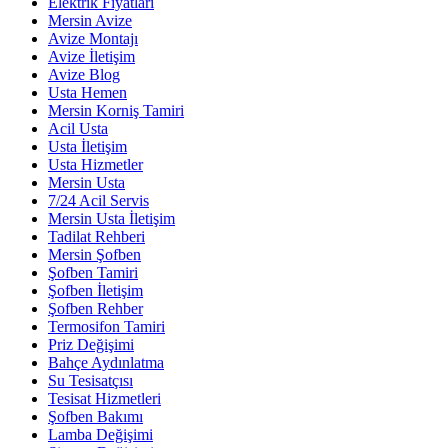
Elektrik Fiyatları
Mersin Avize
Avize Montajı
Avize İletişim
Avize Blog
Usta Hemen
Mersin Korniş Tamiri
Acil Usta
Usta İletişim
Usta Hizmetler
Mersin Usta
7/24 Acil Servis
Mersin Usta İletişim
Tadilat Rehberi
Mersin Şofben
Şofben Tamiri
Şofben İletişim
Şofben Rehber
Termosifon Tamiri
Priz Değişimi
Bahçe Aydınlatma
Su Tesisatçısı
Tesisat Hizmetleri
Şofben Bakımı
Lamba Değişimi