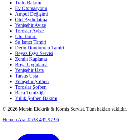
Trafo Bakımı
Ev Otomasyonu
Ampul Değişimi
Otel Aydınlatma
Yenişehir Avize
Toroslar Avize
Ütü Tamiri
Su Isıtıcı Tamiri
Derin Dondurucu Tamiri
Beyaz Eşya Servisi
Zemin Kaplama
Boya Uygulama
Yenişehir Usta
Tarsus Usta
Yenişehir Şofben
Toroslar Şofben
Baca Temizliği
Yıllık Şofben Bakımı
©
2026
Mersin Elektrik & Korniş Servisi. Tüm hakları saklıdır.
Hemen Ara: 0538 495 97 96