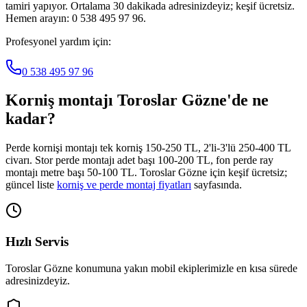
tamiri yapıyor. Ortalama 30 dakikada adresinizdeyiz; keşif ücretsiz.
Hemen arayın: 0 538 495 97 96.
Profesyonel yardım için:
0 538 495 97 96
Korniş montajı
Toroslar Gözne
'de ne
kadar?
Perde kornişi montajı tek korniş 150-250 TL, 2'li-3'lü 250-400 TL
civarı. Stor perde montajı adet başı 100-200 TL, fon perde ray
montajı metre başı 50-100 TL.
Toroslar Gözne
için keşif ücretsiz;
güncel liste
korniş ve perde montaj fiyatları
sayfasında.
Hızlı Servis
Toroslar Gözne
konumuna yakın mobil ekiplerimizle en kısa sürede
adresinizdeyiz.