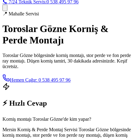
📞 7/24 Teknik Servis:
0 538 495 97 96
📍
Mahalle Servisi
Toroslar Gözne
Korniş &
Perde Montajı
Toroslar Gözne
bölgesinde korniş montajı, stor perde ve fon perde
ray montajı. Düşen korniş tamiri, 30 dakikada adresinizde. Keşif
ücretsiz.
Hemen Çağır: 0 538 495 97 96
⚡ Hızlı Cevap
Korniş montajı Toroslar Gözne'de kim yapar?
Mersin Korniş & Perde Montaj Servisi Toroslar Gözne bölgesinde
korniş montajı, stor perde ve fon perde ray montajı, düşen korniş