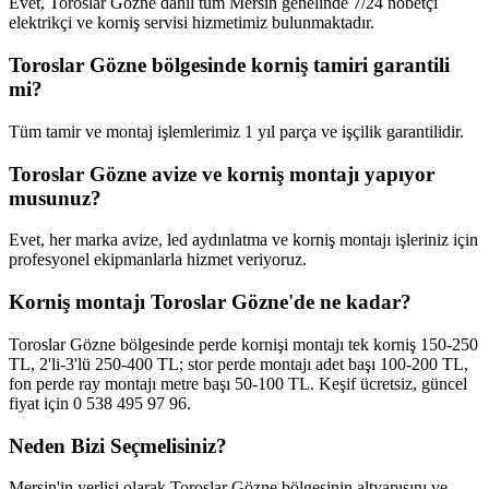
Evet, Toroslar Gözne dahil tüm Mersin genelinde 7/24 nöbetçi
elektrikçi ve korniş servisi hizmetimiz bulunmaktadır.
Toroslar Gözne bölgesinde korniş tamiri garantili
mi?
Tüm tamir ve montaj işlemlerimiz 1 yıl parça ve işçilik garantilidir.
Toroslar Gözne avize ve korniş montajı yapıyor
musunuz?
Evet, her marka avize, led aydınlatma ve korniş montajı işleriniz için
profesyonel ekipmanlarla hizmet veriyoruz.
Korniş montajı Toroslar Gözne'de ne kadar?
Toroslar Gözne bölgesinde perde kornişi montajı tek korniş 150-250
TL, 2'li-3'lü 250-400 TL; stor perde montajı adet başı 100-200 TL,
fon perde ray montajı metre başı 50-100 TL. Keşif ücretsiz, güncel
fiyat için 0 538 495 97 96.
Neden Bizi Seçmelisiniz?
Mersin'in yerlisi olarak
Toroslar Gözne
bölgesinin altyapısını ve