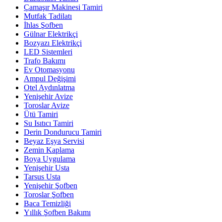
Çamaşır Makinesi Tamiri
Mutfak Tadilatı
İhlas Şofben
Gülnar Elektrikçi
Bozyazı Elektrikçi
LED Sistemleri
Trafo Bakımı
Ev Otomasyonu
Ampul Değişimi
Otel Aydınlatma
Yenişehir Avize
Toroslar Avize
Ütü Tamiri
Su Isıtıcı Tamiri
Derin Dondurucu Tamiri
Beyaz Eşya Servisi
Zemin Kaplama
Boya Uygulama
Yenişehir Usta
Tarsus Usta
Yenişehir Şofben
Toroslar Şofben
Baca Temizliği
Yıllık Şofben Bakımı