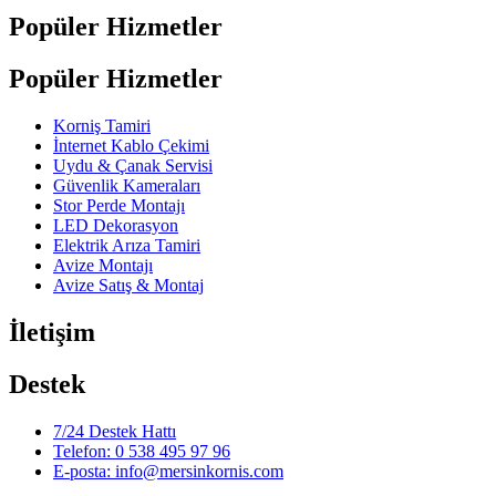
Popüler Hizmetler
Popüler Hizmetler
Korniş Tamiri
İnternet Kablo Çekimi
Uydu & Çanak Servisi
Güvenlik Kameraları
Stor Perde Montajı
LED Dekorasyon
Elektrik Arıza Tamiri
Avize Montajı
Avize Satış & Montaj
İletişim
Destek
7/24 Destek Hattı
Telefon: 0 538 495 97 96
E-posta: info@mersinkornis.com