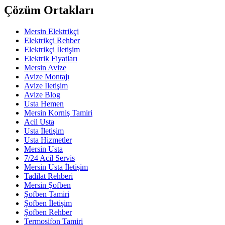
Çözüm Ortakları
Mersin Elektrikçi
Elektrikçi Rehber
Elektrikçi İletişim
Elektrik Fiyatları
Mersin Avize
Avize Montajı
Avize İletişim
Avize Blog
Usta Hemen
Mersin Korniş Tamiri
Acil Usta
Usta İletişim
Usta Hizmetler
Mersin Usta
7/24 Acil Servis
Mersin Usta İletişim
Tadilat Rehberi
Mersin Şofben
Şofben Tamiri
Şofben İletişim
Şofben Rehber
Termosifon Tamiri