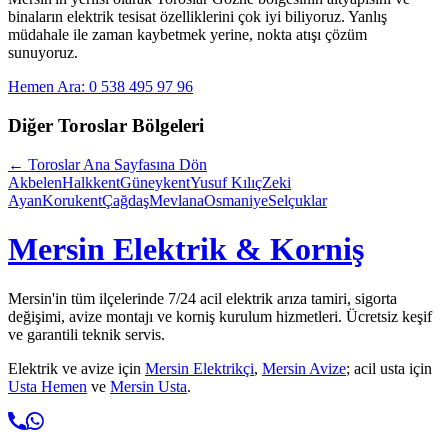
binaların elektrik tesisat özelliklerini çok iyi biliyoruz. Yanlış
müdahale ile zaman kaybetmek yerine, nokta atışı çözüm
sunuyoruz.
Hemen Ara: 0 538 495 97 96
Diğer
Toroslar
Bölgeleri
←
Toroslar
Ana Sayfasına Dön
Akbelen
Halkkent
Güneykent
Yusuf Kılıç
Zeki
Ayan
Korukent
Çağdaş
Mevlana
Osmaniye
Selçuklar
Mersin Elektrik & Korniş
Mersin'in tüm ilçelerinde 7/24 acil elektrik arıza tamiri, sigorta
değişimi, avize montajı ve korniş kurulum hizmetleri. Ücretsiz keşif
ve garantili teknik servis.
Elektrik ve avize için
Mersin Elektrikçi
,
Mersin Avize
; acil usta için
Usta Hemen
ve
Mersin Usta
.