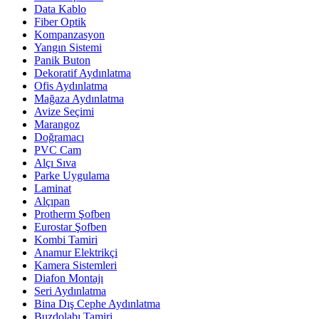
Data Kablo
Fiber Optik
Kompanzasyon
Yangın Sistemi
Panik Buton
Dekoratif Aydınlatma
Ofis Aydınlatma
Mağaza Aydınlatma
Avize Seçimi
Marangoz
Doğramacı
PVC Cam
Alçı Sıva
Parke Uygulama
Laminat
Alçıpan
Protherm Şofben
Eurostar Şofben
Kombi Tamiri
Anamur Elektrikçi
Kamera Sistemleri
Diafon Montajı
Seri Aydınlatma
Bina Dış Cephe Aydınlatma
Buzdolabı Tamiri