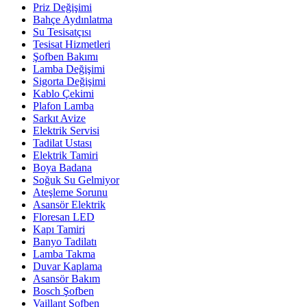
Priz Değişimi
Bahçe Aydınlatma
Su Tesisatçısı
Tesisat Hizmetleri
Şofben Bakımı
Lamba Değişimi
Sigorta Değişimi
Kablo Çekimi
Plafon Lamba
Sarkıt Avize
Elektrik Servisi
Tadilat Ustası
Elektrik Tamiri
Boya Badana
Soğuk Su Gelmiyor
Ateşleme Sorunu
Asansör Elektrik
Floresan LED
Kapı Tamiri
Banyo Tadilatı
Lamba Takma
Duvar Kaplama
Asansör Bakım
Bosch Şofben
Vaillant Şofben