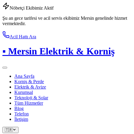
Nöbetçi Ekibimiz Aktif
Şu an gece tarifesi ve acil servis ekibimiz Mersin genelinde hizmet
vermektedir.
Acil Hattı Ara
▪
Mersin Elektrik & Korniş
Ana Sayfa
Korniş & Perde
Elektrik & Avize
Kurumsal
Teknoloji & Solar
Tüm Hizmetler
Blog
Telefon
İletişim
🇹🇷