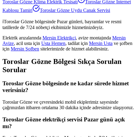
Toroslar Gözne
Klima Elektrik Tesisatı
Toroslar Gözne
İnternet
Kablosu Tamiri
Toroslar Gözne
Uydu Çanak Servisi
ℹ️
Toroslar Gözne
bölgesinde Pazar günleri, bayramlar ve resmi
tatillerde de 7/24 nöbetçi ekibimizle hizmetinizdeyiz.
Elektrik arızalarında
Mersin Elektrikçi
, avize montajında
Mersin
Avize
, acil usta için
Usta Hemen
, tadilat için
Mersin Usta
ve şofben
için
Mersin Şofben
sitelerimizde de hizmet alabilirsiniz.
Toroslar Gözne
Bölgesi Sıkça Sorulan
Sorular
Toroslar Gözne bölgesinde ne kadar sürede hizmet
verirsiniz?
Toroslar Gözne ve çevresindeki mobil ekiplerimiz sayesinde
çağrınızdan itibaren ortalama 30 dakika içinde adresinize ulaşıyoruz.
Toroslar Gözne elektrikçi servisi Pazar günü açık
mı?