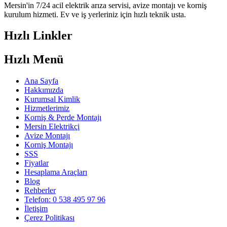
Mersin'in 7/24 acil elektrik arıza servisi, avize montajı ve korniş
kurulum hizmeti. Ev ve iş yerleriniz için hızlı teknik usta.
Hızlı Linkler
Hızlı Menü
Ana Sayfa
Hakkımızda
Kurumsal Kimlik
Hizmetlerimiz
Korniş & Perde Montajı
Mersin Elektrikçi
Avize Montajı
Korniş Montajı
SSS
Fiyatlar
Hesaplama Araçları
Blog
Rehberler
Telefon: 0 538 495 97 96
İletişim
Çerez Politikası