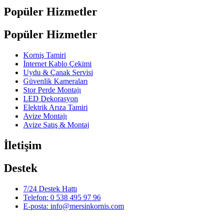
Popüler Hizmetler
Popüler Hizmetler
Korniş Tamiri
İnternet Kablo Çekimi
Uydu & Çanak Servisi
Güvenlik Kameraları
Stor Perde Montajı
LED Dekorasyon
Elektrik Arıza Tamiri
Avize Montajı
Avize Satış & Montaj
İletişim
Destek
7/24 Destek Hattı
Telefon: 0 538 495 97 96
E-posta: info@mersinkornis.com