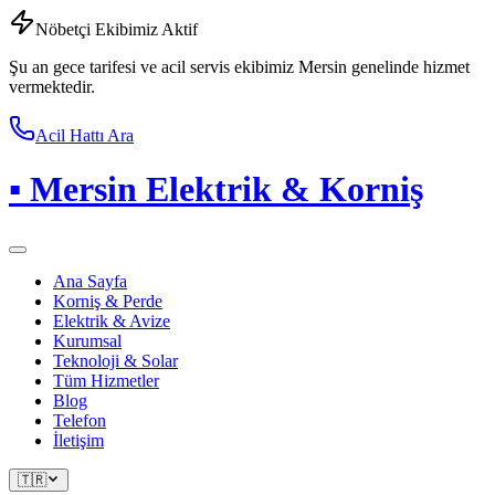
Nöbetçi Ekibimiz Aktif
Şu an gece tarifesi ve acil servis ekibimiz Mersin genelinde hizmet
vermektedir.
Acil Hattı Ara
▪
Mersin Elektrik & Korniş
Ana Sayfa
Korniş & Perde
Elektrik & Avize
Kurumsal
Teknoloji & Solar
Tüm Hizmetler
Blog
Telefon
İletişim
🇹🇷