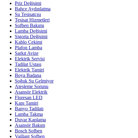
Priz Değişimi
Bahçe Aydınlatma
Su Tesisatçısı
Tesisat Hizmetleri
Şofben Bakımı
Lamba Değişimi
Sigorta Değişimi
Kablo Çekimi
Plafon Lamba
Sarkıt Avize
Elektrik Servisi
Tadilat Ustası
Elektrik Tamiri
Boya Badana
Soğuk Su Gelmiyor
Ateşleme Sorunu
Asansör Elektrik
Floresan LED
Kapı Tamiri
Banyo Tadilatı
Lamba Takma
Duvar Kaplama
Asansör Bakım
Bosch Şofben
Vaillant Şofben