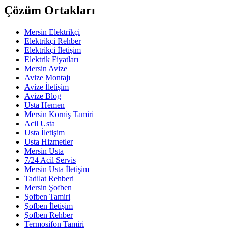
Çözüm Ortakları
Mersin Elektrikçi
Elektrikçi Rehber
Elektrikçi İletişim
Elektrik Fiyatları
Mersin Avize
Avize Montajı
Avize İletişim
Avize Blog
Usta Hemen
Mersin Korniş Tamiri
Acil Usta
Usta İletişim
Usta Hizmetler
Mersin Usta
7/24 Acil Servis
Mersin Usta İletişim
Tadilat Rehberi
Mersin Şofben
Şofben Tamiri
Şofben İletişim
Şofben Rehber
Termosifon Tamiri