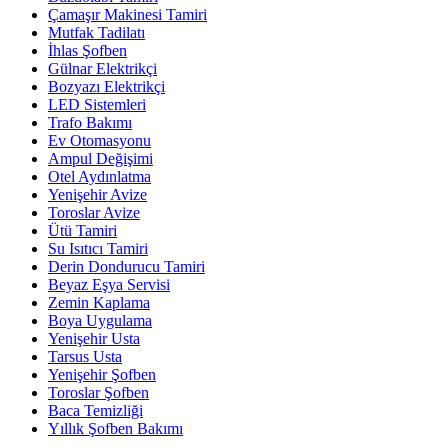
Çamaşır Makinesi Tamiri
Mutfak Tadilatı
İhlas Şofben
Gülnar Elektrikçi
Bozyazı Elektrikçi
LED Sistemleri
Trafo Bakımı
Ev Otomasyonu
Ampul Değişimi
Otel Aydınlatma
Yenişehir Avize
Toroslar Avize
Ütü Tamiri
Su Isıtıcı Tamiri
Derin Dondurucu Tamiri
Beyaz Eşya Servisi
Zemin Kaplama
Boya Uygulama
Yenişehir Usta
Tarsus Usta
Yenişehir Şofben
Toroslar Şofben
Baca Temizliği
Yıllık Şofben Bakımı