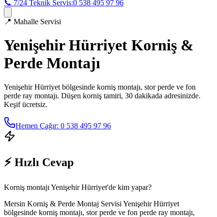
📞 7/24 Teknik Servis:
0 538 495 97 96
📍
Mahalle Servisi
Yenişehir Hürriyet
Korniş &
Perde Montajı
Yenişehir Hürriyet
bölgesinde korniş montajı, stor perde ve fon
perde ray montajı. Düşen korniş tamiri, 30 dakikada adresinizde.
Keşif ücretsiz.
Hemen Çağır: 0 538 495 97 96
⚡ Hızlı Cevap
Korniş montajı Yenişehir Hürriyet'de kim yapar?
Mersin Korniş & Perde Montaj Servisi Yenişehir Hürriyet
bölgesinde korniş montajı, stor perde ve fon perde ray montajı,