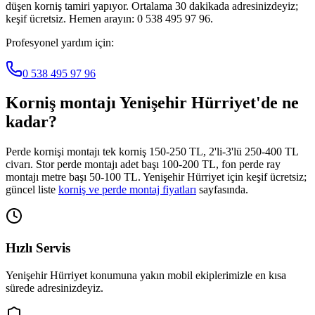
düşen korniş tamiri yapıyor. Ortalama 30 dakikada adresinizdeyiz;
keşif ücretsiz. Hemen arayın: 0 538 495 97 96.
Profesyonel yardım için:
0 538 495 97 96
Korniş montajı
Yenişehir Hürriyet
'de ne
kadar?
Perde kornişi montajı tek korniş 150-250 TL, 2'li-3'lü 250-400 TL
civarı. Stor perde montajı adet başı 100-200 TL, fon perde ray
montajı metre başı 50-100 TL.
Yenişehir Hürriyet
için keşif ücretsiz;
güncel liste
korniş ve perde montaj fiyatları
sayfasında.
Hızlı Servis
Yenişehir Hürriyet
konumuna yakın mobil ekiplerimizle en kısa
sürede adresinizdeyiz.