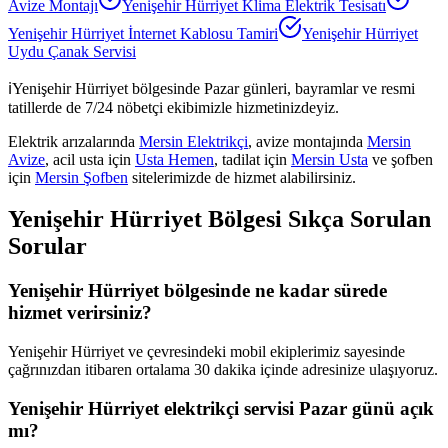
Avize Montajı
Yenişehir Hürriyet
Klima Elektrik Tesisatı
Yenişehir Hürriyet
İnternet Kablosu Tamiri
Yenişehir Hürriyet
Uydu Çanak Servisi
ℹ️
Yenişehir Hürriyet
bölgesinde Pazar günleri, bayramlar ve resmi
tatillerde de 7/24 nöbetçi ekibimizle hizmetinizdeyiz.
Elektrik arızalarında
Mersin Elektrikçi
, avize montajında
Mersin
Avize
, acil usta için
Usta Hemen
, tadilat için
Mersin Usta
ve şofben
için
Mersin Şofben
sitelerimizde de hizmet alabilirsiniz.
Yenişehir Hürriyet
Bölgesi Sıkça Sorulan
Sorular
Yenişehir Hürriyet bölgesinde ne kadar sürede
hizmet verirsiniz?
Yenişehir Hürriyet ve çevresindeki mobil ekiplerimiz sayesinde
çağrınızdan itibaren ortalama 30 dakika içinde adresinize ulaşıyoruz.
Yenişehir Hürriyet elektrikçi servisi Pazar günü açık
mı?