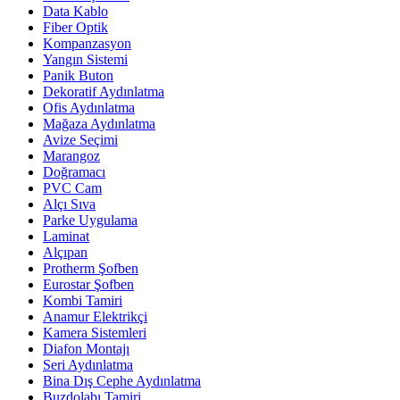
Data Kablo
Fiber Optik
Kompanzasyon
Yangın Sistemi
Panik Buton
Dekoratif Aydınlatma
Ofis Aydınlatma
Mağaza Aydınlatma
Avize Seçimi
Marangoz
Doğramacı
PVC Cam
Alçı Sıva
Parke Uygulama
Laminat
Alçıpan
Protherm Şofben
Eurostar Şofben
Kombi Tamiri
Anamur Elektrikçi
Kamera Sistemleri
Diafon Montajı
Seri Aydınlatma
Bina Dış Cephe Aydınlatma
Buzdolabı Tamiri