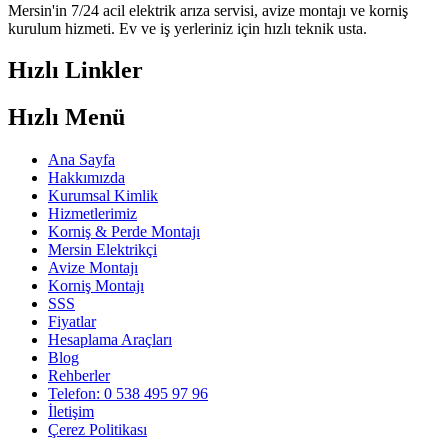
Mersin'in 7/24 acil elektrik arıza servisi, avize montajı ve korniş
kurulum hizmeti. Ev ve iş yerleriniz için hızlı teknik usta.
Hızlı Linkler
Hızlı Menü
Ana Sayfa
Hakkımızda
Kurumsal Kimlik
Hizmetlerimiz
Korniş & Perde Montajı
Mersin Elektrikçi
Avize Montajı
Korniş Montajı
SSS
Fiyatlar
Hesaplama Araçları
Blog
Rehberler
Telefon: 0 538 495 97 96
İletişim
Çerez Politikası