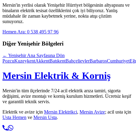
Mersin'in yerlisi olarak
Yenişehir Hürriyet
bölgesinin altyapısını ve
binaların elektrik tesisat özelliklerini çok iyi biliyoruz. Yanlış
müdahale ile zaman kaybetmek yerine, nokta atışı çözüm
sunuyoruz.
Hemen Ara: 0 538 495 97 96
Diğer
Yenişehir
Bölgeleri
←
Yenişehir
Ana Sayfasına Dön
Pozcu
Kuzeykent
Akkent
Batıkent
Bahçelievler
Barbaros
Cumhuriyet
Eğ
Mersin Elektrik & Korniş
Mersin'in tüm ilçelerinde 7/24 acil elektrik arıza tamiri, sigorta
değişimi, avize montajı ve korniş kurulum hizmetleri. Ücretsiz keşif
ve garantili teknik servis.
Elektrik ve avize için
Mersin Elektrikçi
,
Mersin Avize
; acil usta için
Usta Hemen
ve
Mersin Usta
.