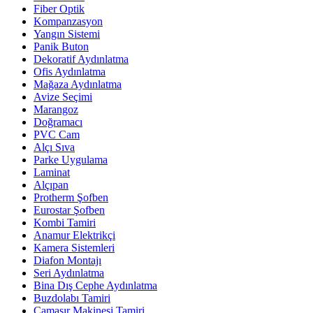
Fiber Optik
Kompanzasyon
Yangın Sistemi
Panik Buton
Dekoratif Aydınlatma
Ofis Aydınlatma
Mağaza Aydınlatma
Avize Seçimi
Marangoz
Doğramacı
PVC Cam
Alçı Sıva
Parke Uygulama
Laminat
Alçıpan
Protherm Şofben
Eurostar Şofben
Kombi Tamiri
Anamur Elektrikçi
Kamera Sistemleri
Diafon Montajı
Seri Aydınlatma
Bina Dış Cephe Aydınlatma
Buzdolabı Tamiri
Çamaşır Makinesi Tamiri