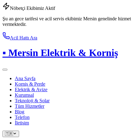
Nöbetçi Ekibimiz Aktif
Şu an gece tarifesi ve acil servis ekibimiz Mersin genelinde hizmet
vermektedir.
Acil Hattı Ara
▪
Mersin Elektrik & Korniş
Ana Sayfa
Korniş & Perde
Elektrik & Avize
Kurumsal
Teknoloji & Solar
Tüm Hizmetler
Blog
Telefon
İletişim
🇹🇷