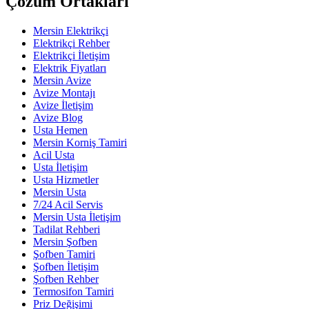
Çözüm Ortakları
Mersin Elektrikçi
Elektrikçi Rehber
Elektrikçi İletişim
Elektrik Fiyatları
Mersin Avize
Avize Montajı
Avize İletişim
Avize Blog
Usta Hemen
Mersin Korniş Tamiri
Acil Usta
Usta İletişim
Usta Hizmetler
Mersin Usta
7/24 Acil Servis
Mersin Usta İletişim
Tadilat Rehberi
Mersin Şofben
Şofben Tamiri
Şofben İletişim
Şofben Rehber
Termosifon Tamiri
Priz Değişimi