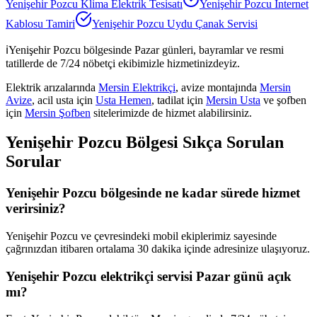
Yenişehir Pozcu
Klima Elektrik Tesisatı
Yenişehir Pozcu
İnternet
Kablosu Tamiri
Yenişehir Pozcu
Uydu Çanak Servisi
ℹ️
Yenişehir Pozcu
bölgesinde Pazar günleri, bayramlar ve resmi
tatillerde de 7/24 nöbetçi ekibimizle hizmetinizdeyiz.
Elektrik arızalarında
Mersin Elektrikçi
, avize montajında
Mersin
Avize
, acil usta için
Usta Hemen
, tadilat için
Mersin Usta
ve şofben
için
Mersin Şofben
sitelerimizde de hizmet alabilirsiniz.
Yenişehir Pozcu
Bölgesi Sıkça Sorulan
Sorular
Yenişehir Pozcu bölgesinde ne kadar sürede hizmet
verirsiniz?
Yenişehir Pozcu ve çevresindeki mobil ekiplerimiz sayesinde
çağrınızdan itibaren ortalama 30 dakika içinde adresinize ulaşıyoruz.
Yenişehir Pozcu elektrikçi servisi Pazar günü açık
mı?