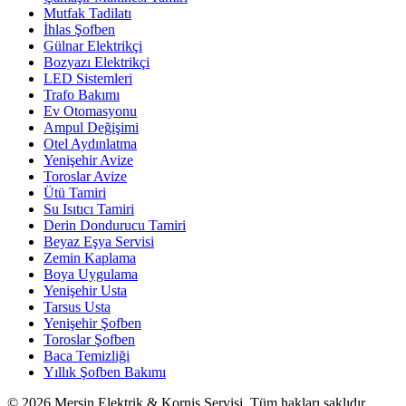
Mutfak Tadilatı
İhlas Şofben
Gülnar Elektrikçi
Bozyazı Elektrikçi
LED Sistemleri
Trafo Bakımı
Ev Otomasyonu
Ampul Değişimi
Otel Aydınlatma
Yenişehir Avize
Toroslar Avize
Ütü Tamiri
Su Isıtıcı Tamiri
Derin Dondurucu Tamiri
Beyaz Eşya Servisi
Zemin Kaplama
Boya Uygulama
Yenişehir Usta
Tarsus Usta
Yenişehir Şofben
Toroslar Şofben
Baca Temizliği
Yıllık Şofben Bakımı
©
2026
Mersin Elektrik & Korniş Servisi. Tüm hakları saklıdır.