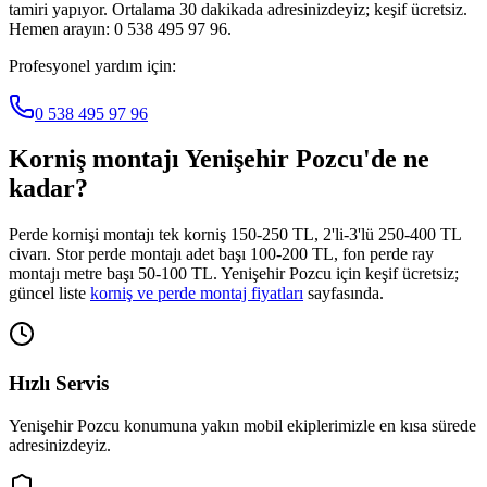
tamiri yapıyor. Ortalama 30 dakikada adresinizdeyiz; keşif ücretsiz.
Hemen arayın: 0 538 495 97 96.
Profesyonel yardım için:
0 538 495 97 96
Korniş montajı
Yenişehir Pozcu
'de ne
kadar?
Perde kornişi montajı tek korniş 150-250 TL, 2'li-3'lü 250-400 TL
civarı. Stor perde montajı adet başı 100-200 TL, fon perde ray
montajı metre başı 50-100 TL.
Yenişehir Pozcu
için keşif ücretsiz;
güncel liste
korniş ve perde montaj fiyatları
sayfasında.
Hızlı Servis
Yenişehir Pozcu
konumuna yakın mobil ekiplerimizle en kısa sürede
adresinizdeyiz.