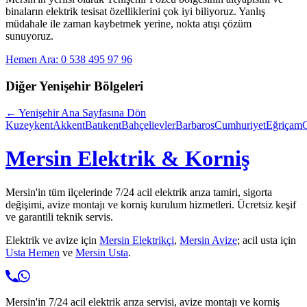
binaların elektrik tesisat özelliklerini çok iyi biliyoruz. Yanlış
müdahale ile zaman kaybetmek yerine, nokta atışı çözüm
sunuyoruz.
Hemen Ara: 0 538 495 97 96
Diğer
Yenişehir
Bölgeleri
←
Yenişehir
Ana Sayfasına Dön
Kuzeykent
Akkent
Batıkent
Bahçelievler
Barbaros
Cumhuriyet
Eğriçam
Mersin Elektrik & Korniş
Mersin'in tüm ilçelerinde 7/24 acil elektrik arıza tamiri, sigorta
değişimi, avize montajı ve korniş kurulum hizmetleri. Ücretsiz keşif
ve garantili teknik servis.
Elektrik ve avize için
Mersin Elektrikçi
,
Mersin Avize
; acil usta için
Usta Hemen
ve
Mersin Usta
.
Mersin'in 7/24 acil elektrik arıza servisi, avize montajı ve korniş