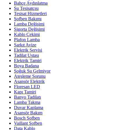
Bahçe Aydınlatma
Su Tesisatçısı
Tesisat Hizmetleri
Şofben Bakımı
Lamba Değişimi
Sigorta Değişimi
Kablo Çekimi
Plafon Lamba
Sarkıt Avize
Elektrik Servisi
Tadilat Ustası
Elektrik Tamiri
Boya Badana
Soğuk Su Gelmiyor
Ateşleme Sorunu
Asansör Elektrik
Floresan LED
Kapı Tamiri
Banyo Tadilatı
Lamba Takma
Duvar Kaplama
Asansör Bakım
Bosch Şofben
Vaillant Şofben
Data Kablo