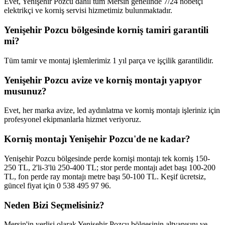
Evet, Yenişehir Pozcu dahil tüm Mersin genelinde 7/24 nöbetçi
elektrikçi ve korniş servisi hizmetimiz bulunmaktadır.
Yenişehir Pozcu bölgesinde korniş tamiri garantili
mi?
Tüm tamir ve montaj işlemlerimiz 1 yıl parça ve işçilik garantilidir.
Yenişehir Pozcu avize ve korniş montajı yapıyor
musunuz?
Evet, her marka avize, led aydınlatma ve korniş montajı işleriniz için
profesyonel ekipmanlarla hizmet veriyoruz.
Korniş montajı Yenişehir Pozcu'de ne kadar?
Yenişehir Pozcu bölgesinde perde kornişi montajı tek korniş 150-
250 TL, 2'li-3'lü 250-400 TL; stor perde montajı adet başı 100-200
TL, fon perde ray montajı metre başı 50-100 TL. Keşif ücretsiz,
güncel fiyat için 0 538 495 97 96.
Neden Bizi Seçmelisiniz?
Mersin'in yerlisi olarak
Yenişehir Pozcu
bölgesinin altyapısını ve