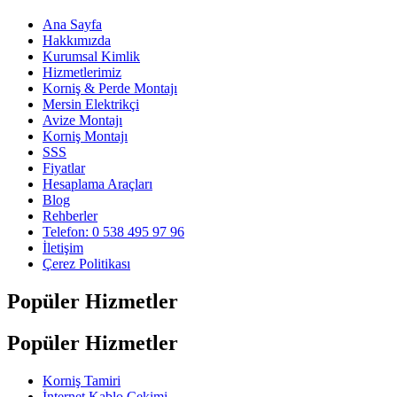
Ana Sayfa
Hakkımızda
Kurumsal Kimlik
Hizmetlerimiz
Korniş & Perde Montajı
Mersin Elektrikçi
Avize Montajı
Korniş Montajı
SSS
Fiyatlar
Hesaplama Araçları
Blog
Rehberler
Telefon: 0 538 495 97 96
İletişim
Çerez Politikası
Popüler Hizmetler
Popüler Hizmetler
Korniş Tamiri
İnternet Kablo Çekimi