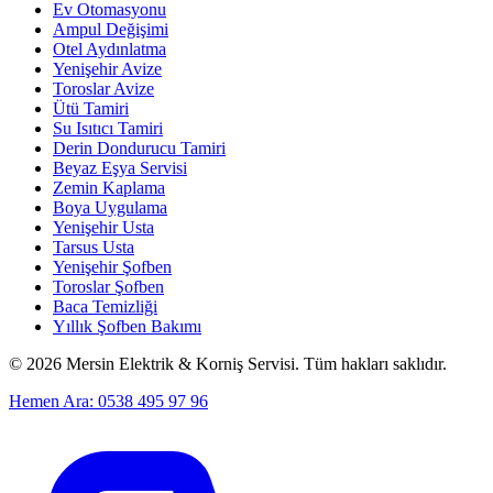
Ev Otomasyonu
Ampul Değişimi
Otel Aydınlatma
Yenişehir Avize
Toroslar Avize
Ütü Tamiri
Su Isıtıcı Tamiri
Derin Dondurucu Tamiri
Beyaz Eşya Servisi
Zemin Kaplama
Boya Uygulama
Yenişehir Usta
Tarsus Usta
Yenişehir Şofben
Toroslar Şofben
Baca Temizliği
Yıllık Şofben Bakımı
©
2026
Mersin Elektrik & Korniş Servisi. Tüm hakları saklıdır.
Hemen Ara: 0538 495 97 96