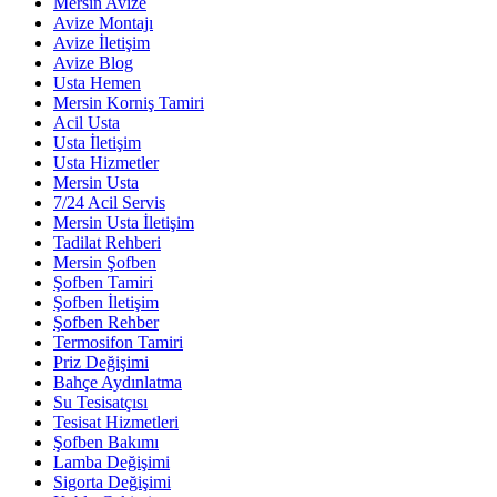
Mersin Avize
Avize Montajı
Avize İletişim
Avize Blog
Usta Hemen
Mersin Korniş Tamiri
Acil Usta
Usta İletişim
Usta Hizmetler
Mersin Usta
7/24 Acil Servis
Mersin Usta İletişim
Tadilat Rehberi
Mersin Şofben
Şofben Tamiri
Şofben İletişim
Şofben Rehber
Termosifon Tamiri
Priz Değişimi
Bahçe Aydınlatma
Su Tesisatçısı
Tesisat Hizmetleri
Şofben Bakımı
Lamba Değişimi
Sigorta Değişimi