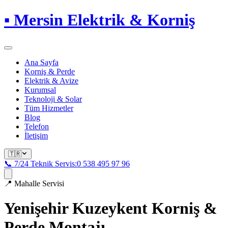
▪
Mersin Elektrik & Korniş
Ana Sayfa
Korniş & Perde
Elektrik & Avize
Kurumsal
Teknoloji & Solar
Tüm Hizmetler
Blog
Telefon
İletişim
🇹🇷
📞 7/24 Teknik Servis:
0 538 495 97 96
📍
Mahalle Servisi
Yenişehir Kuzeykent
Korniş &
Perde Montajı