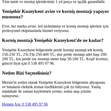
Tüm tamir ve montaj işlemlerimiz 1 yıl parça ve işçilik garantilidir.
Yenişehir Kuzeykent avize ve korniş montajı yapıyor
musunuz?
Evet, her marka avize, led aydınlatma ve korniş montajı işleriniz için
profesyonel ekipmanlarla hizmet veriyoruz.
Korniş montajı Yenişehir Kuzeykent'de ne kadar?
Yenişehir Kuzeykent bölgesinde perde kornişi montajı tek korniş
150-250 TL, 2'li-3'lü 250-400 TL; stor perde montajı adet başı 100-
200 TL, fon perde ray montajı metre başı 50-100 TL. Keşif ücretsiz,
güncel fiyat için 0 538 495 97 96.
Neden Bizi Seçmelisiniz?
Mersin'in yerlisi olarak
Yenişehir Kuzeykent
bölgesinin altyapısını
ve binaların elektrik tesisat özelliklerini çok iyi biliyoruz. Yanlış
müdahale ile zaman kaybetmek yerine, nokta atışı çözüm
sunuyoruz.
Hemen Ara: 0 538 495 97 96