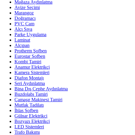
Mağaza Aydınlatma
Avize Seçimi
Marangoz
Doğramacı
PVC Cam
Alçı Sıva
Parke Uygulama
Laminat
Alçıpan
Protherm Şofben
Eurostar Şofben
Kombi Tamiri
Anamur Elektrikçi
Kamera Sistemleri
Diafon Montajı
Seri Aydınlatma
Bina Dış Cephe Aydınlatma
Buzdolabı Tamiri
Çamaşır Makinesi Tamiri
Mutfak Tadilatı
İhlas Şofben
Gülnar Elektrikçi
Bozyazı Elektrikçi
LED Sistemleri
Trafo Bakımı