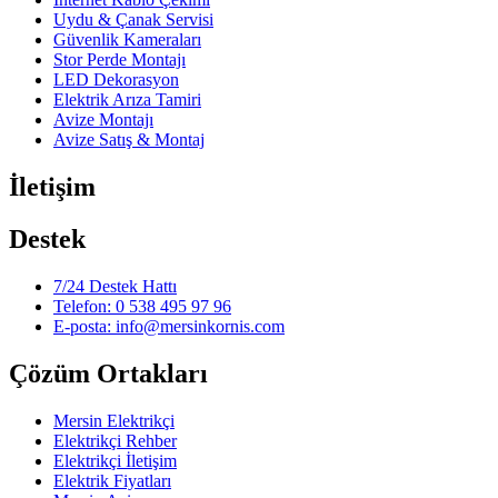
Uydu & Çanak Servisi
Güvenlik Kameraları
Stor Perde Montajı
LED Dekorasyon
Elektrik Arıza Tamiri
Avize Montajı
Avize Satış & Montaj
İletişim
Destek
7/24 Destek Hattı
Telefon: 0 538 495 97 96
E-posta: info@mersinkornis.com
Çözüm Ortakları
Mersin Elektrikçi
Elektrikçi Rehber
Elektrikçi İletişim
Elektrik Fiyatları