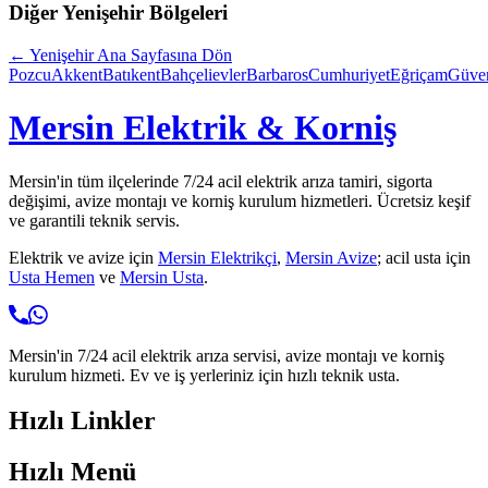
Diğer
Yenişehir
Bölgeleri
←
Yenişehir
Ana Sayfasına Dön
Pozcu
Akkent
Batıkent
Bahçelievler
Barbaros
Cumhuriyet
Eğriçam
Güven
Mersin Elektrik & Korniş
Mersin'in tüm ilçelerinde 7/24 acil elektrik arıza tamiri, sigorta
değişimi, avize montajı ve korniş kurulum hizmetleri. Ücretsiz keşif
ve garantili teknik servis.
Elektrik ve avize için
Mersin Elektrikçi
,
Mersin Avize
; acil usta için
Usta Hemen
ve
Mersin Usta
.
Mersin'in 7/24 acil elektrik arıza servisi, avize montajı ve korniş
kurulum hizmeti. Ev ve iş yerleriniz için hızlı teknik usta.
Hızlı Linkler
Hızlı Menü