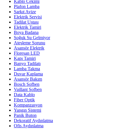
Kablo Çekimi
Plafon Lamba
Sarkıt Avize
Elektrik Servisi
Tadilat Ustası
Elektrik Tamiri
Boya Badana
Soğuk Su Gelmiyor
Ateşleme Sorunu
Asansör Elektrik
Floresan LED
Kapı Tamiri
Banyo Tadilatı
Lamba Takma
Duvar Kaplama
Asansör Bakım
Bosch Şofben
Vaillant Şofben
Data Kablo
Fiber Optik
Kompanzasyon
Yangın Sistemi
Panik Buton
Dekoratif Aydınlatma
Ofis Aydınlatma