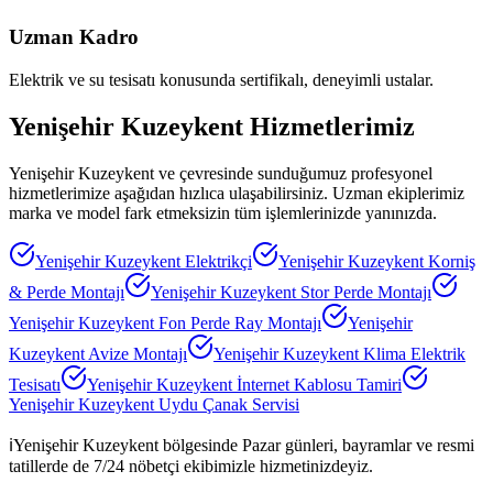
Uzman Kadro
Elektrik ve su tesisatı konusunda sertifikalı, deneyimli ustalar.
Yenişehir Kuzeykent
Hizmetlerimiz
Yenişehir Kuzeykent
ve çevresinde sunduğumuz profesyonel
hizmetlerimize aşağıdan hızlıca ulaşabilirsiniz. Uzman ekiplerimiz
marka ve model fark etmeksizin tüm işlemlerinizde yanınızda.
Yenişehir Kuzeykent
Elektrikçi
Yenişehir Kuzeykent
Korniş
& Perde Montajı
Yenişehir Kuzeykent
Stor Perde Montajı
Yenişehir Kuzeykent
Fon Perde Ray Montajı
Yenişehir
Kuzeykent
Avize Montajı
Yenişehir Kuzeykent
Klima Elektrik
Tesisatı
Yenişehir Kuzeykent
İnternet Kablosu Tamiri
Yenişehir Kuzeykent
Uydu Çanak Servisi
ℹ️
Yenişehir Kuzeykent
bölgesinde Pazar günleri, bayramlar ve resmi
tatillerde de 7/24 nöbetçi ekibimizle hizmetinizdeyiz.