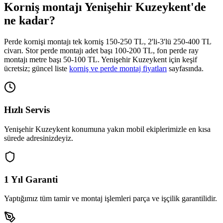
Korniş montajı
Yenişehir Kuzeykent
'de
ne kadar?
Perde kornişi montajı tek korniş 150-250 TL, 2'li-3'lü 250-400 TL
civarı. Stor perde montajı adet başı 100-200 TL, fon perde ray
montajı metre başı 50-100 TL.
Yenişehir Kuzeykent
için keşif
ücretsiz; güncel liste
korniş ve perde montaj fiyatları
sayfasında.
Hızlı Servis
Yenişehir Kuzeykent
konumuna yakın mobil ekiplerimizle en kısa
sürede adresinizdeyiz.
1 Yıl Garanti
Yaptığımız tüm tamir ve montaj işlemleri parça ve işçilik garantilidir.