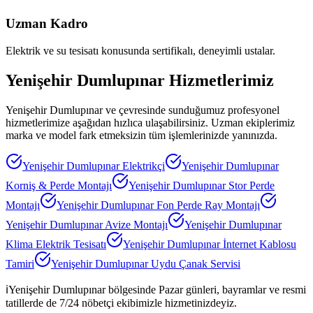
Uzman Kadro
Elektrik ve su tesisatı konusunda sertifikalı, deneyimli ustalar.
Yenişehir Dumlupınar
Hizmetlerimiz
Yenişehir Dumlupınar
ve çevresinde sunduğumuz profesyonel
hizmetlerimize aşağıdan hızlıca ulaşabilirsiniz. Uzman ekiplerimiz
marka ve model fark etmeksizin tüm işlemlerinizde yanınızda.
Yenişehir Dumlupınar
Elektrikçi
Yenişehir Dumlupınar
Korniş & Perde Montajı
Yenişehir Dumlupınar
Stor Perde
Montajı
Yenişehir Dumlupınar
Fon Perde Ray Montajı
Yenişehir Dumlupınar
Avize Montajı
Yenişehir Dumlupınar
Klima Elektrik Tesisatı
Yenişehir Dumlupınar
İnternet Kablosu
Tamiri
Yenişehir Dumlupınar
Uydu Çanak Servisi
ℹ️
Yenişehir Dumlupınar
bölgesinde Pazar günleri, bayramlar ve resmi
tatillerde de 7/24 nöbetçi ekibimizle hizmetinizdeyiz.