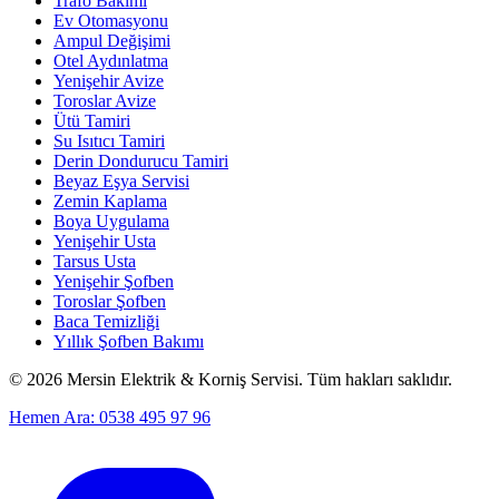
Trafo Bakımı
Ev Otomasyonu
Ampul Değişimi
Otel Aydınlatma
Yenişehir Avize
Toroslar Avize
Ütü Tamiri
Su Isıtıcı Tamiri
Derin Dondurucu Tamiri
Beyaz Eşya Servisi
Zemin Kaplama
Boya Uygulama
Yenişehir Usta
Tarsus Usta
Yenişehir Şofben
Toroslar Şofben
Baca Temizliği
Yıllık Şofben Bakımı
©
2026
Mersin Elektrik & Korniş Servisi. Tüm hakları saklıdır.
Hemen Ara: 0538 495 97 96