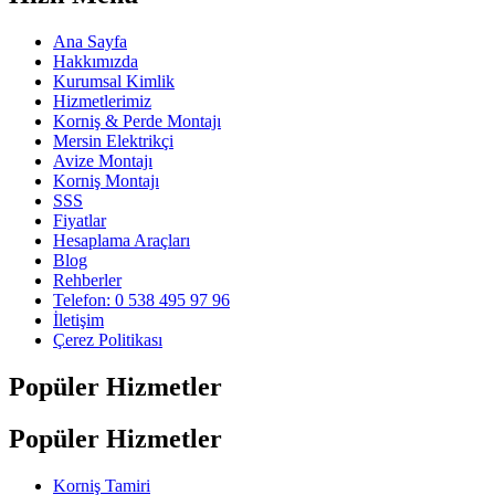
Ana Sayfa
Hakkımızda
Kurumsal Kimlik
Hizmetlerimiz
Korniş & Perde Montajı
Mersin Elektrikçi
Avize Montajı
Korniş Montajı
SSS
Fiyatlar
Hesaplama Araçları
Blog
Rehberler
Telefon: 0 538 495 97 96
İletişim
Çerez Politikası
Popüler Hizmetler
Popüler Hizmetler
Korniş Tamiri