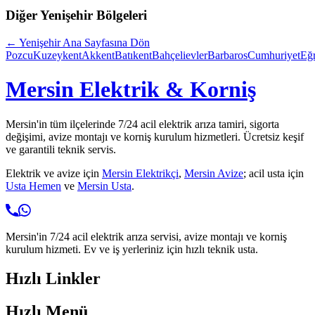
Diğer
Yenişehir
Bölgeleri
←
Yenişehir
Ana Sayfasına Dön
Pozcu
Kuzeykent
Akkent
Batıkent
Bahçelievler
Barbaros
Cumhuriyet
Eğ
Mersin Elektrik & Korniş
Mersin'in tüm ilçelerinde 7/24 acil elektrik arıza tamiri, sigorta
değişimi, avize montajı ve korniş kurulum hizmetleri. Ücretsiz keşif
ve garantili teknik servis.
Elektrik ve avize için
Mersin Elektrikçi
,
Mersin Avize
; acil usta için
Usta Hemen
ve
Mersin Usta
.
Mersin'in 7/24 acil elektrik arıza servisi, avize montajı ve korniş
kurulum hizmeti. Ev ve iş yerleriniz için hızlı teknik usta.
Hızlı Linkler
Hızlı Menü