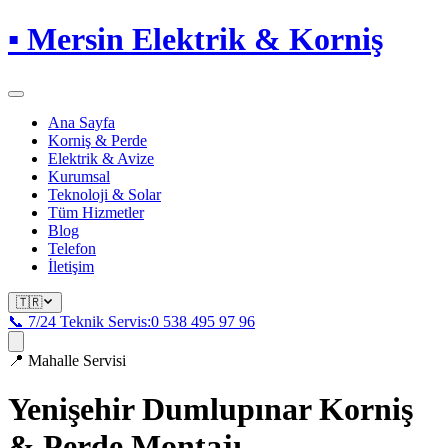
▪
Mersin Elektrik & Korniş
Ana Sayfa
Korniş & Perde
Elektrik & Avize
Kurumsal
Teknoloji & Solar
Tüm Hizmetler
Blog
Telefon
İletişim
🇹🇷
📞 7/24 Teknik Servis:
0 538 495 97 96
📍
Mahalle Servisi
Yenişehir Dumlupınar
Korniş
& Perde Montajı