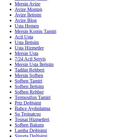
Mersin Avize
Avize Montajı
Avize İletişim
Avize Blog
Usta Hemen
Mersin Korniş Tamiri
Acil Usta
Usta İletişim
Usta Hizmetler
Mersin Usta
7/24 Acil Servis
Mersin Usta İletişim
Tadilat Rehberi
Mersin Şofben
Şofben Tamiri
Şofben İletişim
Şofben Rehber
Termosifon Tamiri
Priz Değişimi
Bahçe Aydınlatma
Su Tesisatçısı
Tesisat Hizmetleri
Şofben Bakımı
Lamba Değişimi
Sigorta Değişimi