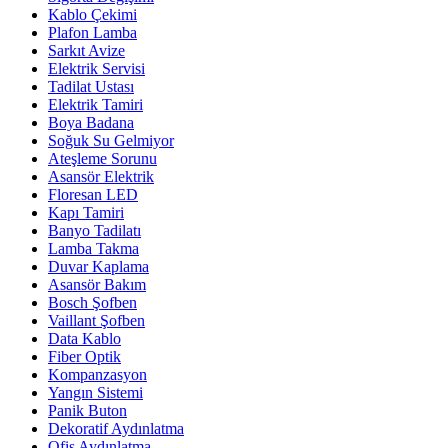
Kablo Çekimi
Plafon Lamba
Sarkıt Avize
Elektrik Servisi
Tadilat Ustası
Elektrik Tamiri
Boya Badana
Soğuk Su Gelmiyor
Ateşleme Sorunu
Asansör Elektrik
Floresan LED
Kapı Tamiri
Banyo Tadilatı
Lamba Takma
Duvar Kaplama
Asansör Bakım
Bosch Şofben
Vaillant Şofben
Data Kablo
Fiber Optik
Kompanzasyon
Yangın Sistemi
Panik Buton
Dekoratif Aydınlatma
Ofis Aydınlatma