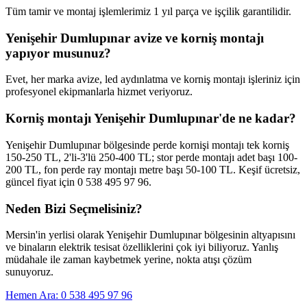
Tüm tamir ve montaj işlemlerimiz 1 yıl parça ve işçilik garantilidir.
Yenişehir Dumlupınar avize ve korniş montajı
yapıyor musunuz?
Evet, her marka avize, led aydınlatma ve korniş montajı işleriniz için
profesyonel ekipmanlarla hizmet veriyoruz.
Korniş montajı Yenişehir Dumlupınar'de ne kadar?
Yenişehir Dumlupınar bölgesinde perde kornişi montajı tek korniş
150-250 TL, 2'li-3'lü 250-400 TL; stor perde montajı adet başı 100-
200 TL, fon perde ray montajı metre başı 50-100 TL. Keşif ücretsiz,
güncel fiyat için 0 538 495 97 96.
Neden Bizi Seçmelisiniz?
Mersin'in yerlisi olarak
Yenişehir Dumlupınar
bölgesinin altyapısını
ve binaların elektrik tesisat özelliklerini çok iyi biliyoruz. Yanlış
müdahale ile zaman kaybetmek yerine, nokta atışı çözüm
sunuyoruz.
Hemen Ara: 0 538 495 97 96