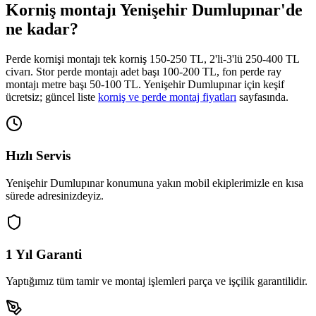
Korniş montajı
Yenişehir Dumlupınar
'de
ne kadar?
Perde kornişi montajı tek korniş 150-250 TL, 2'li-3'lü 250-400 TL
civarı. Stor perde montajı adet başı 100-200 TL, fon perde ray
montajı metre başı 50-100 TL.
Yenişehir Dumlupınar
için keşif
ücretsiz; güncel liste
korniş ve perde montaj fiyatları
sayfasında.
Hızlı Servis
Yenişehir Dumlupınar
konumuna yakın mobil ekiplerimizle en kısa
sürede adresinizdeyiz.
1 Yıl Garanti
Yaptığımız tüm tamir ve montaj işlemleri parça ve işçilik garantilidir.