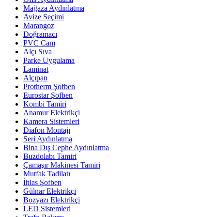
Mağaza Aydınlatma
Avize Seçimi
Marangoz
Doğramacı
PVC Cam
Alçı Sıva
Parke Uygulama
Laminat
Alçıpan
Protherm Şofben
Eurostar Şofben
Kombi Tamiri
Anamur Elektrikçi
Kamera Sistemleri
Diafon Montajı
Seri Aydınlatma
Bina Dış Cephe Aydınlatma
Buzdolabı Tamiri
Çamaşır Makinesi Tamiri
Mutfak Tadilatı
İhlas Şofben
Gülnar Elektrikçi
Bozyazı Elektrikçi
LED Sistemleri