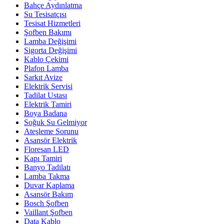
Bahçe Aydınlatma
Su Tesisatçısı
Tesisat Hizmetleri
Şofben Bakımı
Lamba Değişimi
Sigorta Değişimi
Kablo Çekimi
Plafon Lamba
Sarkıt Avize
Elektrik Servisi
Tadilat Ustası
Elektrik Tamiri
Boya Badana
Soğuk Su Gelmiyor
Ateşleme Sorunu
Asansör Elektrik
Floresan LED
Kapı Tamiri
Banyo Tadilatı
Lamba Takma
Duvar Kaplama
Asansör Bakım
Bosch Şofben
Vaillant Şofben
Data Kablo