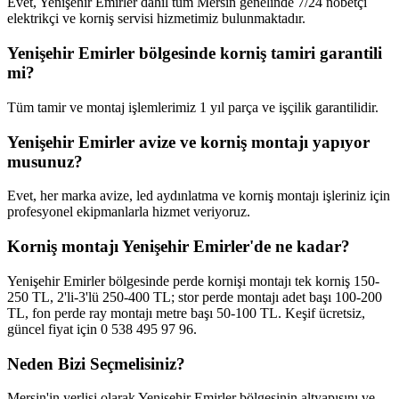
Evet, Yenişehir Emirler dahil tüm Mersin genelinde 7/24 nöbetçi
elektrikçi ve korniş servisi hizmetimiz bulunmaktadır.
Yenişehir Emirler bölgesinde korniş tamiri garantili
mi?
Tüm tamir ve montaj işlemlerimiz 1 yıl parça ve işçilik garantilidir.
Yenişehir Emirler avize ve korniş montajı yapıyor
musunuz?
Evet, her marka avize, led aydınlatma ve korniş montajı işleriniz için
profesyonel ekipmanlarla hizmet veriyoruz.
Korniş montajı Yenişehir Emirler'de ne kadar?
Yenişehir Emirler bölgesinde perde kornişi montajı tek korniş 150-
250 TL, 2'li-3'lü 250-400 TL; stor perde montajı adet başı 100-200
TL, fon perde ray montajı metre başı 50-100 TL. Keşif ücretsiz,
güncel fiyat için 0 538 495 97 96.
Neden Bizi Seçmelisiniz?
Mersin'in yerlisi olarak
Yenişehir Emirler
bölgesinin altyapısını ve