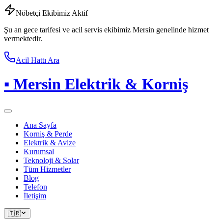
Nöbetçi Ekibimiz Aktif
Şu an gece tarifesi ve acil servis ekibimiz Mersin genelinde hizmet
vermektedir.
Acil Hattı Ara
▪
Mersin Elektrik & Korniş
Ana Sayfa
Korniş & Perde
Elektrik & Avize
Kurumsal
Teknoloji & Solar
Tüm Hizmetler
Blog
Telefon
İletişim
🇹🇷