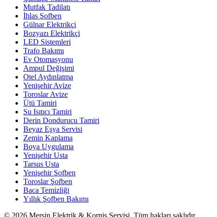
Mutfak Tadilatı
İhlas Şofben
Gülnar Elektrikçi
Bozyazı Elektrikçi
LED Sistemleri
Trafo Bakımı
Ev Otomasyonu
Ampul Değişimi
Otel Aydınlatma
Yenişehir Avize
Toroslar Avize
Ütü Tamiri
Su Isıtıcı Tamiri
Derin Dondurucu Tamiri
Beyaz Eşya Servisi
Zemin Kaplama
Boya Uygulama
Yenişehir Usta
Tarsus Usta
Yenişehir Şofben
Toroslar Şofben
Baca Temizliği
Yıllık Şofben Bakımı
©
2026
Mersin Elektrik & Korniş Servisi. Tüm hakları saklıdır.