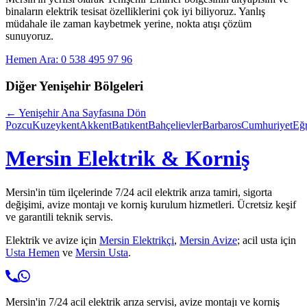
binaların elektrik tesisat özelliklerini çok iyi biliyoruz. Yanlış
müdahale ile zaman kaybetmek yerine, nokta atışı çözüm
sunuyoruz.
Hemen Ara: 0 538 495 97 96
Diğer
Yenişehir
Bölgeleri
←
Yenişehir
Ana Sayfasına Dön
Pozcu
Kuzeykent
Akkent
Batıkent
Bahçelievler
Barbaros
Cumhuriyet
Eğ
Mersin Elektrik & Korniş
Mersin'in tüm ilçelerinde 7/24 acil elektrik arıza tamiri, sigorta
değişimi, avize montajı ve korniş kurulum hizmetleri. Ücretsiz keşif
ve garantili teknik servis.
Elektrik ve avize için
Mersin Elektrikçi
,
Mersin Avize
; acil usta için
Usta Hemen
ve
Mersin Usta
.
Mersin'in 7/24 acil elektrik arıza servisi, avize montajı ve korniş