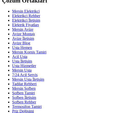
Çözüm Ortakları
Mersin Elektrikçi
Elektrikçi Rehber
Elektrikçi İletişim
Elektrik Fiyatları
Mersin Avize
Avize Montajı
Avize İletişim
Avize Blog
Usta Hemen
Mersin Korniş Tamiri
Acil Usta
Usta İletişim
Usta Hizmetler
Mersin Usta
7/24 Acil Servis
Mersin Usta İletişim
Tadilat Rehberi
Mersin Şofben
Şofben Tamiri
Şofben İletişim
Şofben Rehber
Termosifon Tamiri
Priz Değişimi