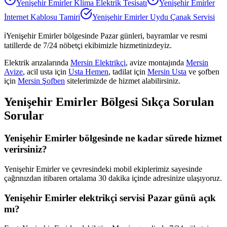
Yenişehir Emirler
Klima Elektrik Tesisatı
Yenişehir Emirler
İnternet Kablosu Tamiri
Yenişehir Emirler
Uydu Çanak Servisi
ℹ️
Yenişehir Emirler
bölgesinde Pazar günleri, bayramlar ve resmi
tatillerde de 7/24 nöbetçi ekibimizle hizmetinizdeyiz.
Elektrik arızalarında
Mersin Elektrikçi
, avize montajında
Mersin
Avize
, acil usta için
Usta Hemen
, tadilat için
Mersin Usta
ve şofben
için
Mersin Şofben
sitelerimizde de hizmet alabilirsiniz.
Yenişehir Emirler
Bölgesi Sıkça Sorulan
Sorular
Yenişehir Emirler bölgesinde ne kadar sürede hizmet
verirsiniz?
Yenişehir Emirler ve çevresindeki mobil ekiplerimiz sayesinde
çağrınızdan itibaren ortalama 30 dakika içinde adresinize ulaşıyoruz.
Yenişehir Emirler elektrikçi servisi Pazar günü açık
mı?