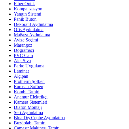
Fiber Optik
Kompanzasyon
Yangın Sistemi
Panik Buton
Dekoratif Aydınlatma
Ofis Aydınlatma
Mağaza Aydınlatma
Avize Seçimi
Marangoz
Doğramacı
PVC Cam
Alçı Sıva
Parke Uygulama
Laminat
Alçıpan
Protherm Şofben
Eurostar Şofben
Kombi Tamiri
Anamur Elektrikçi
Kamera Sistemleri
Diafon Montajı
Seri Aydınlatma
Bina Dış Cephe Aydınlatma
Buzdolabı Tamiri
Çamaşır Makinesi Tamiri