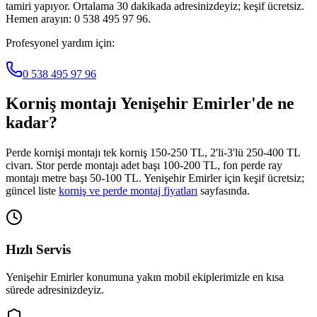
tamiri yapıyor. Ortalama 30 dakikada adresinizdeyiz; keşif ücretsiz.
Hemen arayın: 0 538 495 97 96.
Profesyonel yardım için:
0 538 495 97 96
Korniş montajı
Yenişehir Emirler
'de ne
kadar?
Perde kornişi montajı tek korniş 150-250 TL, 2'li-3'lü 250-400 TL
civarı. Stor perde montajı adet başı 100-200 TL, fon perde ray
montajı metre başı 50-100 TL.
Yenişehir Emirler
için keşif ücretsiz;
güncel liste
korniş ve perde montaj fiyatları
sayfasında.
Hızlı Servis
Yenişehir Emirler
konumuna yakın mobil ekiplerimizle en kısa
sürede adresinizdeyiz.