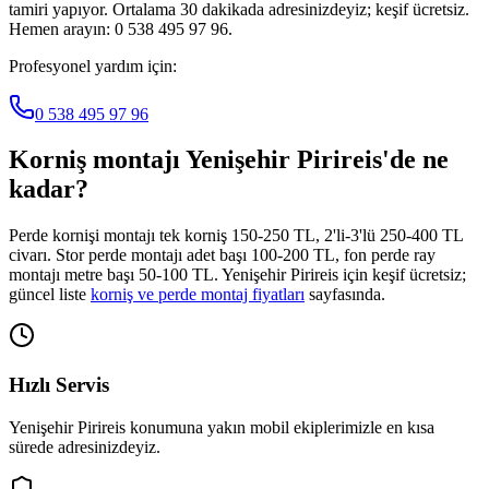
tamiri yapıyor. Ortalama 30 dakikada adresinizdeyiz; keşif ücretsiz.
Hemen arayın: 0 538 495 97 96.
Profesyonel yardım için:
0 538 495 97 96
Korniş montajı
Yenişehir Pirireis
'de ne
kadar?
Perde kornişi montajı tek korniş 150-250 TL, 2'li-3'lü 250-400 TL
civarı. Stor perde montajı adet başı 100-200 TL, fon perde ray
montajı metre başı 50-100 TL.
Yenişehir Pirireis
için keşif ücretsiz;
güncel liste
korniş ve perde montaj fiyatları
sayfasında.
Hızlı Servis
Yenişehir Pirireis
konumuna yakın mobil ekiplerimizle en kısa
sürede adresinizdeyiz.