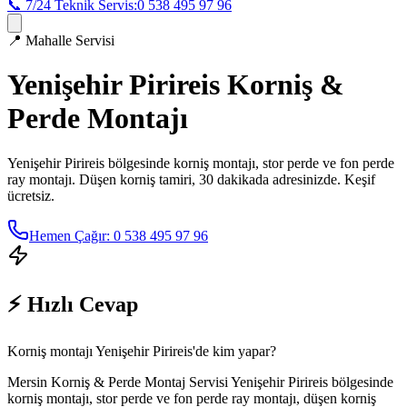
📞 7/24 Teknik Servis:
0 538 495 97 96
📍
Mahalle Servisi
Yenişehir Pirireis
Korniş &
Perde Montajı
Yenişehir Pirireis
bölgesinde korniş montajı, stor perde ve fon perde
ray montajı. Düşen korniş tamiri, 30 dakikada adresinizde. Keşif
ücretsiz.
Hemen Çağır: 0 538 495 97 96
⚡ Hızlı Cevap
Korniş montajı Yenişehir Pirireis'de kim yapar?
Mersin Korniş & Perde Montaj Servisi Yenişehir Pirireis bölgesinde
korniş montajı, stor perde ve fon perde ray montajı, düşen korniş