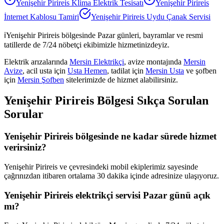
Yenişehir Pirireis
Klima Elektrik Tesisatı
Yenişehir Pirireis
İnternet Kablosu Tamiri
Yenişehir Pirireis
Uydu Çanak Servisi
ℹ️
Yenişehir Pirireis
bölgesinde Pazar günleri, bayramlar ve resmi
tatillerde de 7/24 nöbetçi ekibimizle hizmetinizdeyiz.
Elektrik arızalarında
Mersin Elektrikçi
, avize montajında
Mersin
Avize
, acil usta için
Usta Hemen
, tadilat için
Mersin Usta
ve şofben
için
Mersin Şofben
sitelerimizde de hizmet alabilirsiniz.
Yenişehir Pirireis
Bölgesi Sıkça Sorulan
Sorular
Yenişehir Pirireis bölgesinde ne kadar sürede hizmet
verirsiniz?
Yenişehir Pirireis ve çevresindeki mobil ekiplerimiz sayesinde
çağrınızdan itibaren ortalama 30 dakika içinde adresinize ulaşıyoruz.
Yenişehir Pirireis elektrikçi servisi Pazar günü açık
mı?