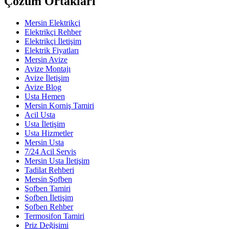
Çözüm Ortakları
Mersin Elektrikçi
Elektrikçi Rehber
Elektrikçi İletişim
Elektrik Fiyatları
Mersin Avize
Avize Montajı
Avize İletişim
Avize Blog
Usta Hemen
Mersin Korniş Tamiri
Acil Usta
Usta İletişim
Usta Hizmetler
Mersin Usta
7/24 Acil Servis
Mersin Usta İletişim
Tadilat Rehberi
Mersin Şofben
Şofben Tamiri
Şofben İletişim
Şofben Rehber
Termosifon Tamiri
Priz Değişimi