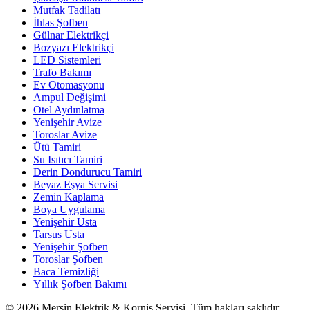
Mutfak Tadilatı
İhlas Şofben
Gülnar Elektrikçi
Bozyazı Elektrikçi
LED Sistemleri
Trafo Bakımı
Ev Otomasyonu
Ampul Değişimi
Otel Aydınlatma
Yenişehir Avize
Toroslar Avize
Ütü Tamiri
Su Isıtıcı Tamiri
Derin Dondurucu Tamiri
Beyaz Eşya Servisi
Zemin Kaplama
Boya Uygulama
Yenişehir Usta
Tarsus Usta
Yenişehir Şofben
Toroslar Şofben
Baca Temizliği
Yıllık Şofben Bakımı
©
2026
Mersin Elektrik & Korniş Servisi. Tüm hakları saklıdır.