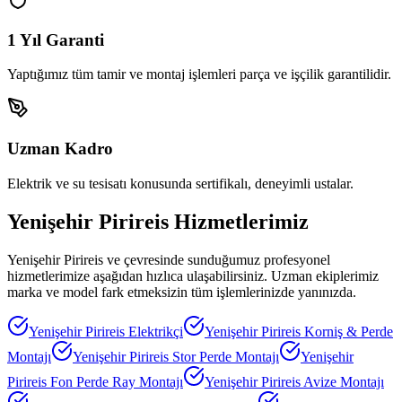
1 Yıl Garanti
Yaptığımız tüm tamir ve montaj işlemleri parça ve işçilik garantilidir.
Uzman Kadro
Elektrik ve su tesisatı konusunda sertifikalı, deneyimli ustalar.
Yenişehir Pirireis
Hizmetlerimiz
Yenişehir Pirireis
ve çevresinde sunduğumuz profesyonel
hizmetlerimize aşağıdan hızlıca ulaşabilirsiniz. Uzman ekiplerimiz
marka ve model fark etmeksizin tüm işlemlerinizde yanınızda.
Yenişehir Pirireis
Elektrikçi
Yenişehir Pirireis
Korniş & Perde
Montajı
Yenişehir Pirireis
Stor Perde Montajı
Yenişehir
Pirireis
Fon Perde Ray Montajı
Yenişehir Pirireis
Avize Montajı