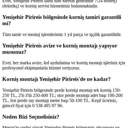
Evet, Yenişehir Pirireis dahil tüm Mersin genelinde 7/24 nöbetçi
elektrikçi ve korniş servisi hizmetimiz bulunmaktadır.
Yenişehir Pirireis bölgesinde korniş tamiri garantili
mi?
Tüm tamir ve montaj işlemlerimiz 1 yıl parça ve işçilik garantilidir.
Yenişehir Pirireis avize ve korniş montajı yapıyor
musunuz?
Evet, her marka avize, led aydınlatma ve korniş montajı işleriniz için
profesyonel ekipmanlarla hizmet veriyoruz.
Korniş montajı Yenişehir Pirireis'de ne kadar?
Yenişehir Pirireis bölgesinde perde kornişi montajı tek korniş 150-
250 TL, 2'li-3'lü 250-400 TL; stor perde montajı adet başı 100-200
TL, fon perde ray montajı metre başı 50-100 TL. Keşif ücretsiz,
güncel fiyat için 0 538 495 97 96.
Neden Bizi Seçmelisiniz?
Mersin'in yerlisi olarak
Yenişehir Pirireis
bölgesinin altyapısını ve