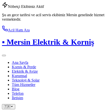
Nöbetçi Ekibimiz Aktif
Şu an gece tarifesi ve acil servis ekibimiz Mersin genelinde hizmet
vermektedir.
Acil Hattı Ara
▪
Mersin Elektrik & Korniş
Ana Sayfa
Korniş & Perde
Elektrik & Avize
Kurumsal
Teknoloji & Solar
Tüm Hizmetler
Blog
Telefon
İletişim
🇹🇷