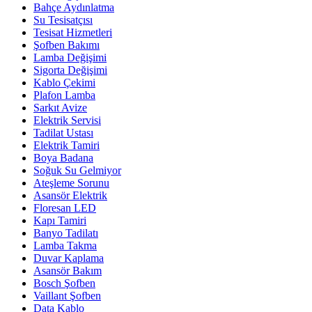
Bahçe Aydınlatma
Su Tesisatçısı
Tesisat Hizmetleri
Şofben Bakımı
Lamba Değişimi
Sigorta Değişimi
Kablo Çekimi
Plafon Lamba
Sarkıt Avize
Elektrik Servisi
Tadilat Ustası
Elektrik Tamiri
Boya Badana
Soğuk Su Gelmiyor
Ateşleme Sorunu
Asansör Elektrik
Floresan LED
Kapı Tamiri
Banyo Tadilatı
Lamba Takma
Duvar Kaplama
Asansör Bakım
Bosch Şofben
Vaillant Şofben
Data Kablo