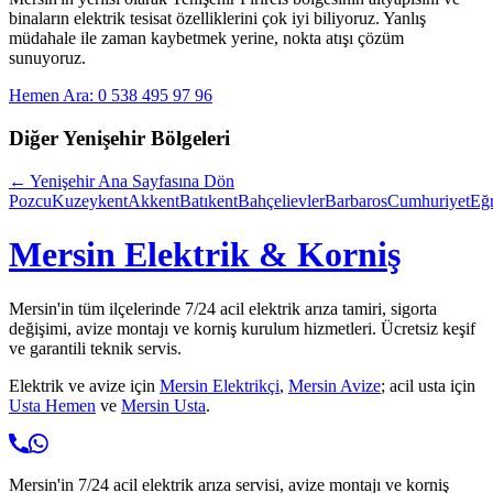
binaların elektrik tesisat özelliklerini çok iyi biliyoruz. Yanlış
müdahale ile zaman kaybetmek yerine, nokta atışı çözüm
sunuyoruz.
Hemen Ara: 0 538 495 97 96
Diğer
Yenişehir
Bölgeleri
←
Yenişehir
Ana Sayfasına Dön
Pozcu
Kuzeykent
Akkent
Batıkent
Bahçelievler
Barbaros
Cumhuriyet
Eğ
Mersin Elektrik & Korniş
Mersin'in tüm ilçelerinde 7/24 acil elektrik arıza tamiri, sigorta
değişimi, avize montajı ve korniş kurulum hizmetleri. Ücretsiz keşif
ve garantili teknik servis.
Elektrik ve avize için
Mersin Elektrikçi
,
Mersin Avize
; acil usta için
Usta Hemen
ve
Mersin Usta
.
Mersin'in 7/24 acil elektrik arıza servisi, avize montajı ve korniş