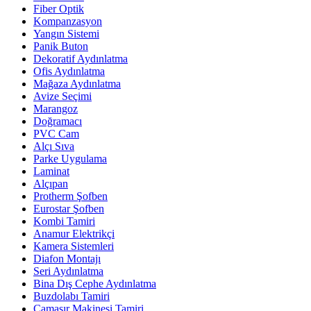
Fiber Optik
Kompanzasyon
Yangın Sistemi
Panik Buton
Dekoratif Aydınlatma
Ofis Aydınlatma
Mağaza Aydınlatma
Avize Seçimi
Marangoz
Doğramacı
PVC Cam
Alçı Sıva
Parke Uygulama
Laminat
Alçıpan
Protherm Şofben
Eurostar Şofben
Kombi Tamiri
Anamur Elektrikçi
Kamera Sistemleri
Diafon Montajı
Seri Aydınlatma
Bina Dış Cephe Aydınlatma
Buzdolabı Tamiri
Çamaşır Makinesi Tamiri