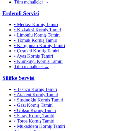
Tüm mahalleler →
Erdemli
Servisi
•
Merkez
Korniş Tamiri
•
Kızkalesi
Korniş Tamiri
•
Limonlu
Korniş Tamiri
•
Tömük
Korniş Tamiri
•
Kargıpınarı
Korniş Tamiri
•
Çeşmeli
Korniş Tamiri
•
Ayaş
Korniş Tamiri
•
Kumkuyu
Korniş Tamiri
Tüm mahalleler →
Silifke
Servisi
•
Taşucu
Korniş Tamiri
•
Atakent
Korniş Tamiri
•
Susanoğlu
Korniş Tamiri
•
Gazi
Korniş Tamiri
•
Göksu
Korniş Tamiri
•
Saray
Korniş Tamiri
•
Toros
Korniş Tamiri
•
Mukaddem
Korniş Tamiri