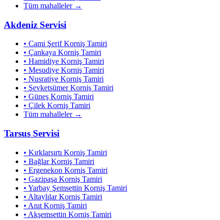
Tüm mahalleler →
Akdeniz
Servisi
•
Cami Şerif
Korniş Tamiri
•
Çankaya
Korniş Tamiri
•
Hamidiye
Korniş Tamiri
•
Mesudiye
Korniş Tamiri
•
Nusratiye
Korniş Tamiri
•
Şevketsümer
Korniş Tamiri
•
Güneş
Korniş Tamiri
•
Çilek
Korniş Tamiri
Tüm mahalleler →
Tarsus
Servisi
•
Kırklarsırtı
Korniş Tamiri
•
Bağlar
Korniş Tamiri
•
Ergenekon
Korniş Tamiri
•
Gazipaşa
Korniş Tamiri
•
Yarbay Şemsettin
Korniş Tamiri
•
Altaylılar
Korniş Tamiri
•
Anıt
Korniş Tamiri
•
Akşemsettin
Korniş Tamiri