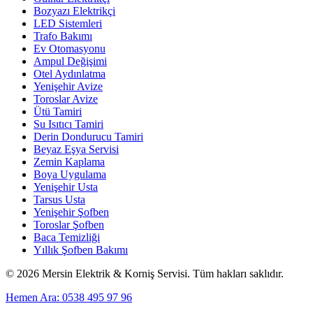
Bozyazı Elektrikçi
LED Sistemleri
Trafo Bakımı
Ev Otomasyonu
Ampul Değişimi
Otel Aydınlatma
Yenişehir Avize
Toroslar Avize
Ütü Tamiri
Su Isıtıcı Tamiri
Derin Dondurucu Tamiri
Beyaz Eşya Servisi
Zemin Kaplama
Boya Uygulama
Yenişehir Usta
Tarsus Usta
Yenişehir Şofben
Toroslar Şofben
Baca Temizliği
Yıllık Şofben Bakımı
©
2026
Mersin Elektrik & Korniş Servisi. Tüm hakları saklıdır.
Hemen Ara: 0538 495 97 96