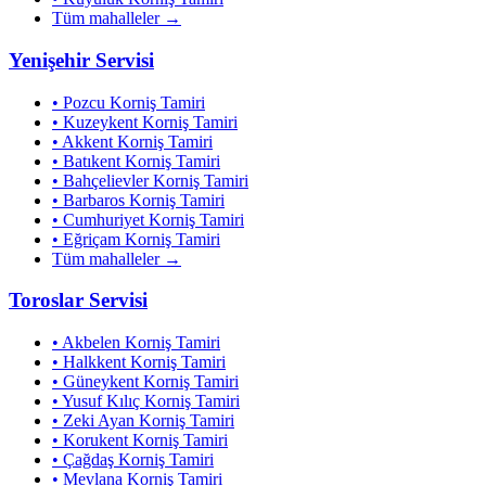
Tüm mahalleler →
Yenişehir
Servisi
•
Pozcu
Korniş Tamiri
•
Kuzeykent
Korniş Tamiri
•
Akkent
Korniş Tamiri
•
Batıkent
Korniş Tamiri
•
Bahçelievler
Korniş Tamiri
•
Barbaros
Korniş Tamiri
•
Cumhuriyet
Korniş Tamiri
•
Eğriçam
Korniş Tamiri
Tüm mahalleler →
Toroslar
Servisi
•
Akbelen
Korniş Tamiri
•
Halkkent
Korniş Tamiri
•
Güneykent
Korniş Tamiri
•
Yusuf Kılıç
Korniş Tamiri
•
Zeki Ayan
Korniş Tamiri
•
Korukent
Korniş Tamiri
•
Çağdaş
Korniş Tamiri
•
Mevlana
Korniş Tamiri