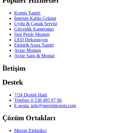
Popüler Hizmetler
Korniş Tamiri
İnternet Kablo Çekimi
Uydu & Çanak Servisi
Güvenlik Kameraları
Stor Perde Montajı
LED Dekorasyon
Elektrik Arıza Tamiri
Avize Montajı
Avize Satış & Montaj
İletişim
Destek
7/24 Destek Hattı
Telefon: 0 538 495 97 96
E-posta: info@mersinkornis.com
Çözüm Ortakları
Mersin Elektrikçi