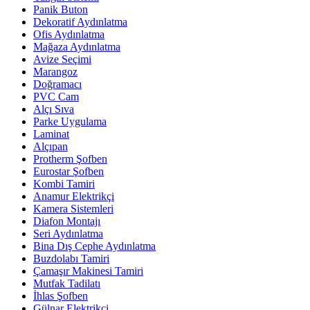
Panik Buton
Dekoratif Aydınlatma
Ofis Aydınlatma
Mağaza Aydınlatma
Avize Seçimi
Marangoz
Doğramacı
PVC Cam
Alçı Sıva
Parke Uygulama
Laminat
Alçıpan
Protherm Şofben
Eurostar Şofben
Kombi Tamiri
Anamur Elektrikçi
Kamera Sistemleri
Diafon Montajı
Seri Aydınlatma
Bina Dış Cephe Aydınlatma
Buzdolabı Tamiri
Çamaşır Makinesi Tamiri
Mutfak Tadilatı
İhlas Şofben
Gülnar Elektrikçi