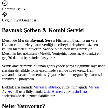
Garantili İşçilik
Uygun Fiyat Garantisi
Baymak Şofben & Kombi Servisi
Mersin'de
Mersin Baymak Servis Hizmeti
ihtiyacınız mı var?
Uzman ekibimizle yılların verdiği tecrübeyi birleştirerek size en
kaliteli hizmeti sunuyoruz. Sadece bir telefon uzağınızdayız.
Mersin'in her noktasına (Mezitli, Yenişehir, Toroslar, Akdeniz) en
geç 30 dakika içerisinde ulaşıyoruz.
Servis araçlarımızda bulunan geniş yedek parça stoğumuz sayesinde
arızaları genellikle ilk ziyaretimizde yerinde çözüyoruz. Hem
zamandan tasarruf etmenizi sağlıyoruz hem de uygun fiyatlarımızla
cebinizi düşünüyoruz.
Elektrik arızalarında
Mersin Elektrikçi
, avize montajında
Mersin
Avize
, acil usta ihtiyacında
Usta Hemen
ve
Mersin Usta
sitelerimizde de hizmet alabilirsiniz.
Neler Yapıyoruz?