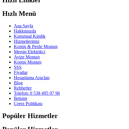
Hızlı Linkler
Hızlı Menü
Ana Sayfa
Hakkımızda
Kurumsal Kimlik
Hizmetlerimiz
Korniş & Perde Montajı
Mersin Elektrikçi
Avize Montajı
Korniş Montajı
SSS
Fiyatlar
Hesaplama Araçları
Blog
Rehberler
Telefon: 0 538 495 97 96
İletişim
Çerez Politikası
Popüler Hizmetler