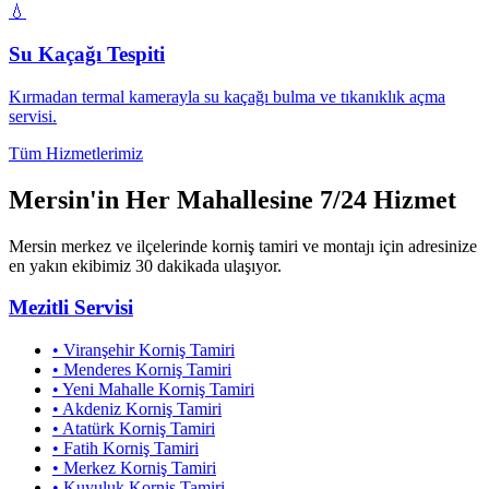
💧
Su Kaçağı Tespiti
Kırmadan termal kamerayla su kaçağı bulma ve tıkanıklık açma
servisi.
Tüm Hizmetlerimiz
Mersin'in Her Mahallesine 7/24 Hizmet
Mersin merkez ve ilçelerinde korniş tamiri ve montajı için adresinize
en yakın ekibimiz 30 dakikada ulaşıyor.
Mezitli
Servisi
•
Viranşehir
Korniş Tamiri
•
Menderes
Korniş Tamiri
•
Yeni Mahalle
Korniş Tamiri
•
Akdeniz
Korniş Tamiri
•
Atatürk
Korniş Tamiri
•
Fatih
Korniş Tamiri
•
Merkez
Korniş Tamiri
•
Kuyuluk
Korniş Tamiri