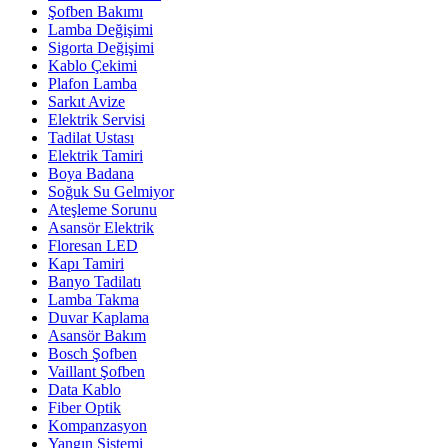
Şofben Bakımı
Lamba Değişimi
Sigorta Değişimi
Kablo Çekimi
Plafon Lamba
Sarkıt Avize
Elektrik Servisi
Tadilat Ustası
Elektrik Tamiri
Boya Badana
Soğuk Su Gelmiyor
Ateşleme Sorunu
Asansör Elektrik
Floresan LED
Kapı Tamiri
Banyo Tadilatı
Lamba Takma
Duvar Kaplama
Asansör Bakım
Bosch Şofben
Vaillant Şofben
Data Kablo
Fiber Optik
Kompanzasyon
Yangın Sistemi