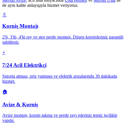
Mersin Avize
, acil usta ihtiyacında
Usta Hemen
ve
Mersin Usta
ile
de aynı kalite anlayışıyla hizmet veriyoruz.
🚿
Korniş Montajı
2'li, 3'lü, 4'lü ray ve stor perde montajı. Düşen kornişleriniz garantili
sabitlenir.
⚡
7/24 Acil Elektrikçi
Sigorta atması, priz yanması ve elektrik arızalarında 30 dakikada
hizmet.
🏠
Avize & Korniş
Avize montajı, korniş takma ve perde rayı işleriniz temiz işçilikle
yapılır.