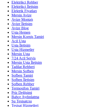
Elektrikçi Rehber
Elektrikçi İletişim
Elektrik Fiyatları
Mersin Avize
Avize Montajı
Avize İletişim
Avize Blog
Usta Hemen
Mersin Korniş Tamiri
Acil Usta
Usta İletişim
Usta Hizmetler
Mersin Usta
7/24 Acil Servis
Mersin Usta İletişim
Tadilat Rehberi
Mersin Şofben
Şofben Tamiri
Şofben İletişim
Şofben Rehber
Termosifon Tamiri
Priz Değişimi
Bahçe Aydınlatma
Su Tesisatçısı
Tesisat Hizmetleri