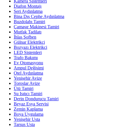
Kamera Sistemleri
Diafon Montajı
Seri Aydınlatma
Bina Dış Cephe Aydınlatma
Buzdolabı Tamiri
Çamaşır Makinesi Tamiri
Mutfak Tadilatı
İhlas Şofben
Gülnar Elektrikçi
Bozyazı Elektrikçi
LED Sistemleri
Trafo Bakımı
Ev Otomasyonu
Ampul Değişimi
Otel Aydınlatma
Yenişehir Avize
Toroslar Avize
Ütü Tamiri
Su Isıtıcı Tamiri
Derin Dondurucu Tamiri
Beyaz Eşya Servisi
Zemin Kaplama
Boya Uygulama
Yenişehir Usta
Tarsus Usta