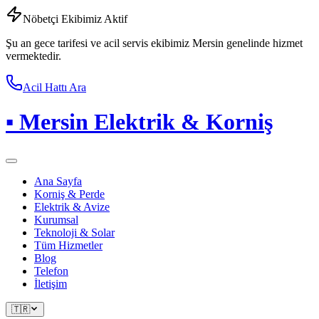
Nöbetçi Ekibimiz Aktif
Şu an gece tarifesi ve acil servis ekibimiz Mersin genelinde hizmet
vermektedir.
Acil Hattı Ara
▪
Mersin Elektrik & Korniş
Ana Sayfa
Korniş & Perde
Elektrik & Avize
Kurumsal
Teknoloji & Solar
Tüm Hizmetler
Blog
Telefon
İletişim
🇹🇷