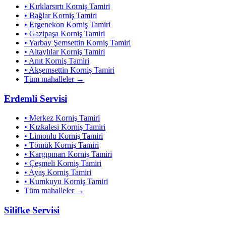
•
Kırklarsırtı
Korniş Tamiri
•
Bağlar
Korniş Tamiri
•
Ergenekon
Korniş Tamiri
•
Gazipaşa
Korniş Tamiri
•
Yarbay Şemsettin
Korniş Tamiri
•
Altaylılar
Korniş Tamiri
•
Anıt
Korniş Tamiri
•
Akşemsettin
Korniş Tamiri
Tüm mahalleler →
Erdemli
Servisi
•
Merkez
Korniş Tamiri
•
Kızkalesi
Korniş Tamiri
•
Limonlu
Korniş Tamiri
•
Tömük
Korniş Tamiri
•
Kargıpınarı
Korniş Tamiri
•
Çeşmeli
Korniş Tamiri
•
Ayaş
Korniş Tamiri
•
Kumkuyu
Korniş Tamiri
Tüm mahalleler →
Silifke
Servisi