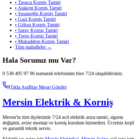
•
Taşucu
Korniş Tamiri
•
Atakent
Korniş Tamiri
•
Susanoğlu
Korniş Tamiri
•
Gazi
Korniş Tamiri
•
Göksu
Korniş Tamiri
•
Saray
Korniş Tamiri
•
Toros
Korniş Tamiri
•
Mukaddem
Korniş Tamiri
Tüm mahalleler →
Hala Sorunuz mu Var?
0 538 495 97 96 numaralı telefondan bize 7/24 ulaşabilirsiniz.
Tıkla Ara
Bize Mesaj Gönder
Mersin Elektrik & Korniş
Mersin'in tüm ilçelerinde 7/24 acil elektrik arıza tamiri, sigorta
değişimi, avize montajı ve korniş kurulum hizmetleri. Ücretsiz keşif
ve garantili teknik servis.
Elektrik ve avize için
Mersin Elektrikçi
,
Mersin Avize
; acil usta için