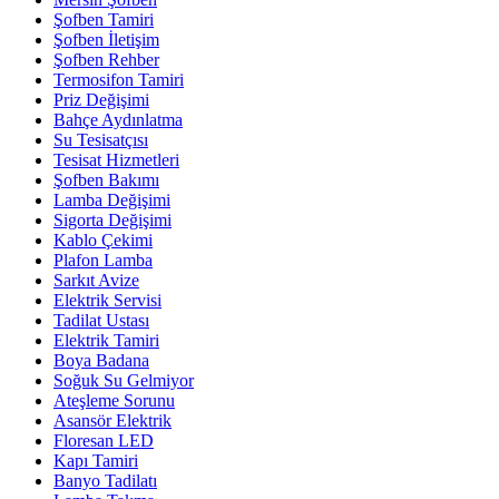
Şofben Tamiri
Şofben İletişim
Şofben Rehber
Termosifon Tamiri
Priz Değişimi
Bahçe Aydınlatma
Su Tesisatçısı
Tesisat Hizmetleri
Şofben Bakımı
Lamba Değişimi
Sigorta Değişimi
Kablo Çekimi
Plafon Lamba
Sarkıt Avize
Elektrik Servisi
Tadilat Ustası
Elektrik Tamiri
Boya Badana
Soğuk Su Gelmiyor
Ateşleme Sorunu
Asansör Elektrik
Floresan LED
Kapı Tamiri
Banyo Tadilatı