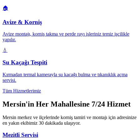
🏠
Avize & Korniş
Avize montajı, korniş takma ve perde rayı işleriniz temiz işçilikle
yapılır.
💧
Su Kaçağı Tespiti
Kırmadan termal kamerayla su kaçağı bulma ve tıkanıklık açma
servisi.
Tüm Hizmetlerimiz
Mersin'in Her Mahallesine 7/24 Hizmet
Mersin merkez ve ilçelerinde korniş tamiri ve montajı için adresinize
en yakın ekibimiz 30 dakikada ulaşıyor.
Mezitli
Servisi