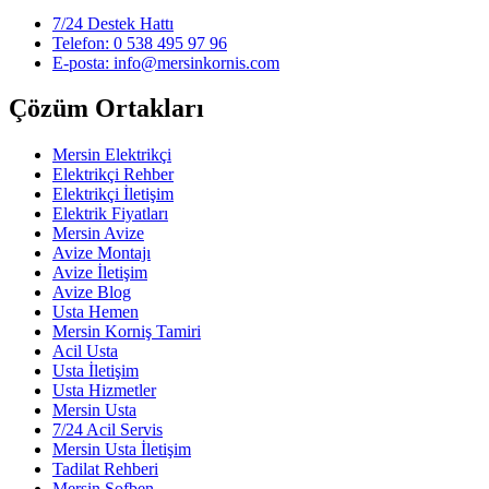
7/24 Destek Hattı
Telefon: 0 538 495 97 96
E-posta: info@mersinkornis.com
Çözüm Ortakları
Mersin Elektrikçi
Elektrikçi Rehber
Elektrikçi İletişim
Elektrik Fiyatları
Mersin Avize
Avize Montajı
Avize İletişim
Avize Blog
Usta Hemen
Mersin Korniş Tamiri
Acil Usta
Usta İletişim
Usta Hizmetler
Mersin Usta
7/24 Acil Servis
Mersin Usta İletişim
Tadilat Rehberi
Mersin Şofben