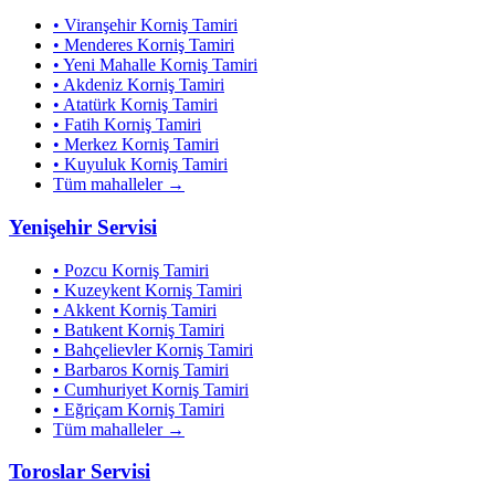
•
Viranşehir
Korniş Tamiri
•
Menderes
Korniş Tamiri
•
Yeni Mahalle
Korniş Tamiri
•
Akdeniz
Korniş Tamiri
•
Atatürk
Korniş Tamiri
•
Fatih
Korniş Tamiri
•
Merkez
Korniş Tamiri
•
Kuyuluk
Korniş Tamiri
Tüm mahalleler →
Yenişehir
Servisi
•
Pozcu
Korniş Tamiri
•
Kuzeykent
Korniş Tamiri
•
Akkent
Korniş Tamiri
•
Batıkent
Korniş Tamiri
•
Bahçelievler
Korniş Tamiri
•
Barbaros
Korniş Tamiri
•
Cumhuriyet
Korniş Tamiri
•
Eğriçam
Korniş Tamiri
Tüm mahalleler →
Toroslar
Servisi