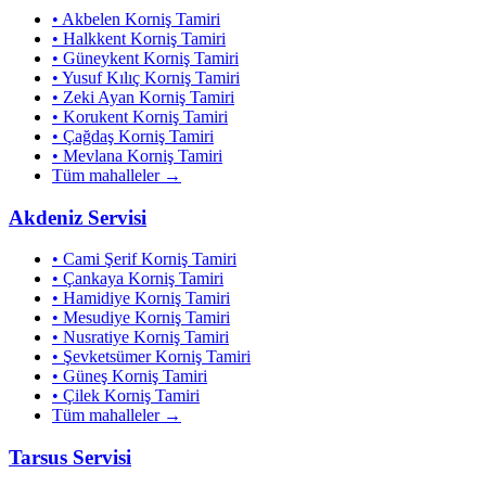
•
Akbelen
Korniş Tamiri
•
Halkkent
Korniş Tamiri
•
Güneykent
Korniş Tamiri
•
Yusuf Kılıç
Korniş Tamiri
•
Zeki Ayan
Korniş Tamiri
•
Korukent
Korniş Tamiri
•
Çağdaş
Korniş Tamiri
•
Mevlana
Korniş Tamiri
Tüm mahalleler →
Akdeniz
Servisi
•
Cami Şerif
Korniş Tamiri
•
Çankaya
Korniş Tamiri
•
Hamidiye
Korniş Tamiri
•
Mesudiye
Korniş Tamiri
•
Nusratiye
Korniş Tamiri
•
Şevketsümer
Korniş Tamiri
•
Güneş
Korniş Tamiri
•
Çilek
Korniş Tamiri
Tüm mahalleler →
Tarsus
Servisi