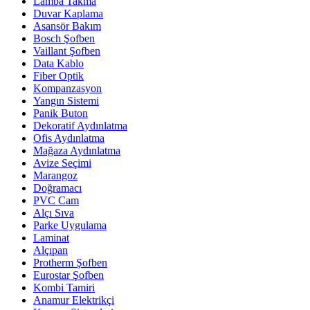
Lamba Takma
Duvar Kaplama
Asansör Bakım
Bosch Şofben
Vaillant Şofben
Data Kablo
Fiber Optik
Kompanzasyon
Yangın Sistemi
Panik Buton
Dekoratif Aydınlatma
Ofis Aydınlatma
Mağaza Aydınlatma
Avize Seçimi
Marangoz
Doğramacı
PVC Cam
Alçı Sıva
Parke Uygulama
Laminat
Alçıpan
Protherm Şofben
Eurostar Şofben
Kombi Tamiri
Anamur Elektrikçi