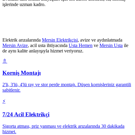
işlerinde uzman kadro.
Elektrik arızalarında
Mersin Elektrikçisi
, avize ve aydınlatmada
Mersin Avize
, acil usta ihtiyacında
Usta Hemen
ve
Mersin Usta
ile
de aynı kalite anlayışıyla hizmet veriyoruz.
🚿
Korniş Montajı
2'li, 3'lü, 4'lü ray ve stor perde montajı. Düşen kornişleriniz garantili
sabitlenir.
⚡
7/24 Acil Elektrikçi
Sigorta atması, priz yanması ve elektrik arızalarında 30 dakikada
hizmet.