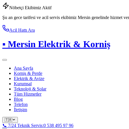
Nöbetçi Ekibimiz Aktif
Şu an gece tarifesi ve acil servis ekibimiz Mersin genelinde hizmet ve
Acil Hattı Ara
▪
Mersin Elektrik & Korniş
Ana Sayfa
Korniş & Perde
Elektrik & Avize
Kurumsal
Teknoloji & Solar
Tüm Hizmetler
Blog
Telefon
İletişim
🇹🇷
📞 7/24 Teknik Servis:
0 538 495 97 96