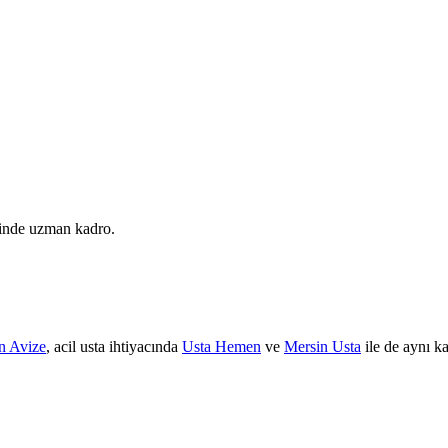
erinde uzman kadro.
n Avize
, acil usta ihtiyacında
Usta Hemen
ve
Mersin Usta
ile de aynı k