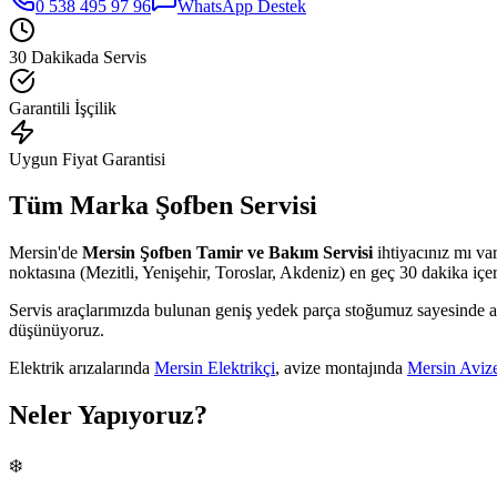
0 538 495 97 96
WhatsApp Destek
30 Dakikada Servis
Garantili İşçilik
Uygun Fiyat Garantisi
Tüm Marka Şofben Servisi
Mersin'de
Mersin Şofben Tamir ve Bakım Servisi
ihtiyacınız mı var
noktasına (Mezitli, Yenişehir, Toroslar, Akdeniz) en geç 30 dakika içer
Servis araçlarımızda bulunan geniş yedek parça stoğumuz sayesinde ar
düşünüyoruz.
Elektrik arızalarında
Mersin Elektrikçi
, avize montajında
Mersin Aviz
Neler Yapıyoruz?
❄️