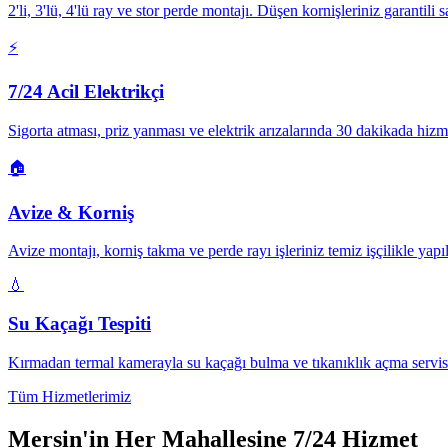
2'li, 3'lü, 4'lü ray ve stor perde montajı. Düşen kornişleriniz garantili sa
⚡
7/24 Acil Elektrikçi
Sigorta atması, priz yanması ve elektrik arızalarında 30 dakikada hizm
🏠
Avize & Korniş
Avize montajı, korniş takma ve perde rayı işleriniz temiz işçilikle yapıl
💧
Su Kaçağı Tespiti
Kırmadan termal kamerayla su kaçağı bulma ve tıkanıklık açma servis
Tüm Hizmetlerimiz
Mersin'in Her Mahallesine 7/24 Hizmet