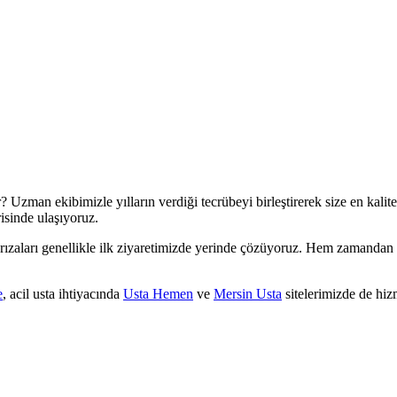
? Uzman ekibimizle yılların verdiği tecrübeyi birleştirerek size en kali
isinde ulaşıyoruz.
ızaları genellikle ilk ziyaretimizde yerinde çözüyoruz. Hem zamandan t
e
, acil usta ihtiyacında
Usta Hemen
ve
Mersin Usta
sitelerimizde de hizm