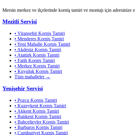
Mersin merkez ve ilçelerinde korniş tamiri ve montajı için adresinize 
Mezitli
Servisi
•
Viranşehir
Korniş Tamiri
•
Menderes
Korniş Tamiri
•
Yeni Mahalle
Korniş Tamiri
•
Akdeniz
Korniş Tamiri
•
Atatürk
Korniş Tamiri
•
Fatih
Korniş Tamiri
•
Merkez
Korniş Tamiri
•
Kuyuluk
Korniş Tamiri
Tüm mahalleler →
Yenişehir
Servisi
•
Pozcu
Korniş Tamiri
•
Kuzeykent
Korniş Tamiri
•
Akkent
Korniş Tamiri
•
Batıkent
Korniş Tamiri
•
Bahçelievler
Korniş Tamiri
•
Barbaros
Korniş Tamiri
•
Cumhuriyet
Korniş Tamiri